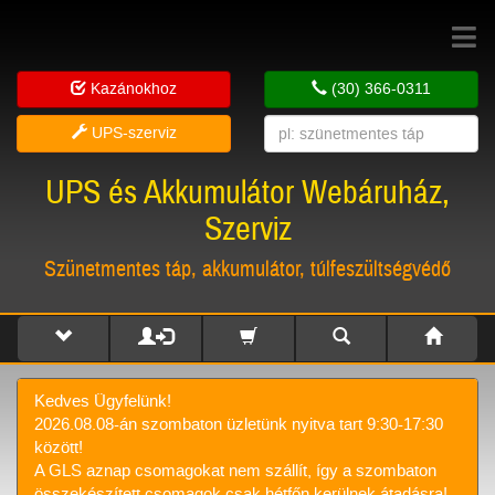
Toggle
navigat
Kazánokhoz
(30) 366-0311
UPS-szerviz
UPS és Akkumulátor Webáruház,
Szerviz
Szünetmentes táp, akkumulátor, túlfeszültségvédő
Kedves Ügyfelünk!
2026.08.08-án szombaton üzletünk nyitva tart 9:30-17:30
között!
A GLS aznap csomagokat nem szállít, így a szombaton
összekészített csomagok csak hétfőn kerülnek átadásra!