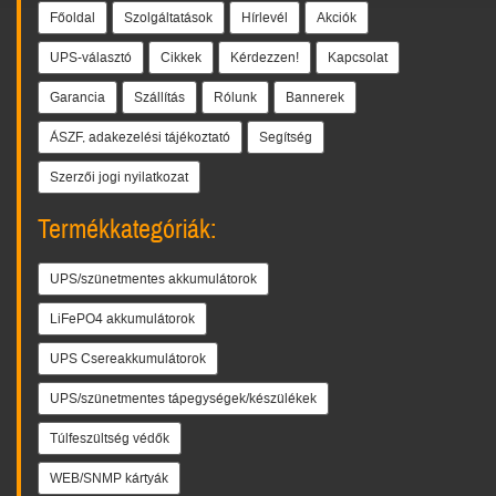
Főoldal
Szolgáltatások
Hírlevél
Akciók
UPS-választó
Cikkek
Kérdezzen!
Kapcsolat
Garancia
Szállítás
Rólunk
Bannerek
ÁSZF, adakezelési tájékoztató
Segítség
Szerzői jogi nyilatkozat
Termékkategóriák:
UPS/szünetmentes akkumulátorok
LiFePO4 akkumulátorok
UPS Csereakkumulátorok
UPS/szünetmentes tápegységek/készülékek
Túlfeszültség védők
WEB/SNMP kártyák