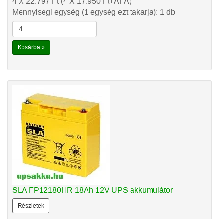
4 X 22.797
Ft
(4 X 17.950
Ft
+ÁFA)
Mennyiségi egység (1 egység ezt takarja): 1 db
Kosárba »
SLA FP12180HR 18Ah 12V UPS akkumulátor
Részletek