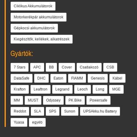
Ciklikus Akkumulátorok
Motorkerékpár akkumulátorok
Gépkocsi akkumulátorok
Kiegészítők, kellékek, alkatrészek
Gyártók:
7 Stars
APC
BB
Cover
Csatlakozó
CSB
DataSafe
DHC
Eaton
FIAMM
Genesis
Kábel
Krafton
Leaftron
Legrand
Leoch
Long
MGE
MM
MUST
Odyssey
PK Bike
Powersafe
Reddot
SLA
SPS
Sunon
UPSAkku.hu Battery
Yuasa
egyéb