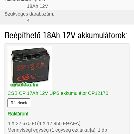
18Ah 12V
Szükséges darabszám:
4
Beépíthető 18Ah 12V akkumulátorok:
CSB GP 17Ah 12V UPS akkumulátor GP12170
Részletek
Raktáron!
4 X 22.670
Ft
(4 X 17.850
Ft
+ÁFA)
Mennyiségi egység (1 egység ezt takarja): 1 db