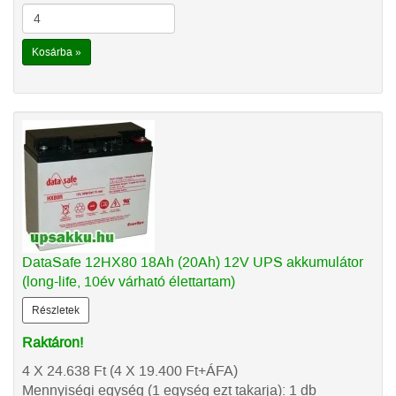
Kosárba »
DataSafe 12HX80 18Ah (20Ah) 12V UPS akkumulátor
(long-life, 10év várható élettartam)
Részletek
Raktáron!
4 X 24.638
Ft
(4 X 19.400
Ft
+ÁFA)
Mennyiségi egység (1 egység ezt takarja): 1 db