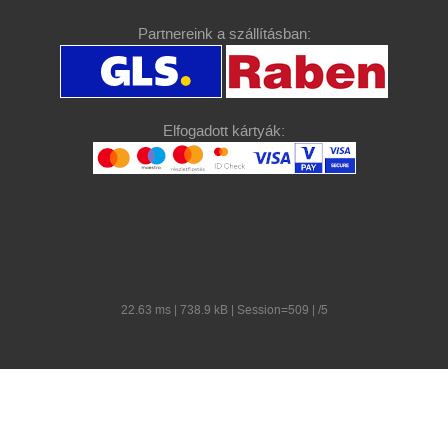
Partnereink a szállításban:
Elfogadott kártyák:
22.63 ms | 738.9 kB | Session=509 | /5