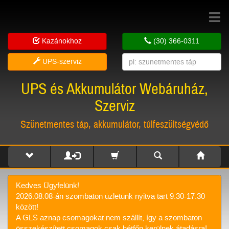
Toggle
navigat
Kazánokhoz
(30) 366-0311
UPS-szerviz
UPS és Akkumulátor Webáruház,
Szerviz
Szünetmentes táp, akkumulátor, túlfeszültségvédő
Kedves Ügyfelünk!
2026.08.08-án szombaton üzletünk nyitva tart 9:30-17:30
között!
A GLS aznap csomagokat nem szállít, így a szombaton
összekészített csomagok csak hétfőn kerülnek átadásra!