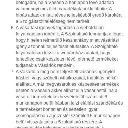
befogadni, ha a Vásárló a honlapon lévő adatlap
valamennyi mezőjét maradéktalanul kitöltötte. A
hibás adatok miatti téves teljesítésből eredő károkért
a Szolgáltatót felelősség nem terheli.
A vásárlási igények fogadása a weboldalon
folyamatosan történik. A Szolgáltató fenntartja a jogot,
hogy hirtelen felmerülő készlethiány miatt vásárlási
igény azonnali teljesítését elutasítsa. A Szolgáltató
folyamatosan frissíti a webáruház adatait, hogy
lehetőleg csak készleten lévő, elérhető termékeket
tudjanak a Vásárlók rendelni.
A Vásárló a még nem teljesített vásárlási igénytől
írásbeli vagy szóbeli nyilatkozattal, indoklás nélkül
elállhat. A már megvásárolt és kézbesített termékek
esetén a Vásárló akkor állhat el a vásárlástól, ha a
vásárolt termékek kézhezvételétől számított 8
munkanapon belül írásban jelzi elállási szándékát és
a termékeket bontatlan és sértetlen gyári
csomagolásban a jelzéstől számított 5 munkanapon
belül visszajuttatja a Szolgáltató részére. A