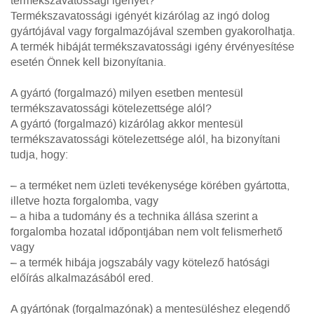
termékszavatossági igényét?
Termékszavatossági igényét kizárólag az ingó dolog
gyártójával vagy forgalmazójával szemben gyakorolhatja.
A termék hibáját termékszavatossági igény érvényesítése
esetén Önnek kell bizonyítania.
A gyártó (forgalmazó) milyen esetben mentesül
termékszavatossági kötelezettsége alól?
A gyártó (forgalmazó) kizárólag akkor mentesül
termékszavatossági kötelezettsége alól, ha bizonyítani
tudja, hogy:
– a terméket nem üzleti tevékenysége körében gyártotta,
illetve hozta forgalomba, vagy
– a hiba a tudomány és a technika állása szerint a
forgalomba hozatal időpontjában nem volt felismerhető
vagy
– a termék hibája jogszabály vagy kötelező hatósági
előírás alkalmazásából ered.
A gyártónak (forgalmazónak) a mentesüléshez elegendő