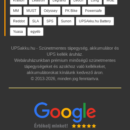
Krafton
Leaftron
Legrand
Leoch
Long
MGE
MM
MUST
Odyssey
PK Bike
Powersafe
Reddot
SLA
SPS
Sunon
UPSAkku.hu Battery
Yuasa
egyéb
UPSakku.hu - Szünetmentes tápegység, akkumulátor és
UPS kellék áruház.
Webáruházunkban prémium minőségű szünetmentes
tápegységeket és azokhoz való kellékeket,
akkumulátorokat kínálunk kedvező áron.
© 2013-2026, minden jog fenntartva.