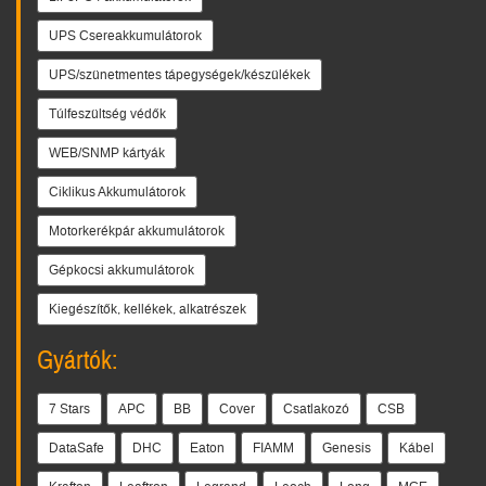
UPS Csereakkumulátorok
UPS/szünetmentes tápegységek/készülékek
Túlfeszültség védők
WEB/SNMP kártyák
Ciklikus Akkumulátorok
Motorkerékpár akkumulátorok
Gépkocsi akkumulátorok
Kiegészítők, kellékek, alkatrészek
Gyártók:
7 Stars
APC
BB
Cover
Csatlakozó
CSB
DataSafe
DHC
Eaton
FIAMM
Genesis
Kábel