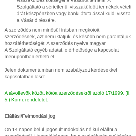
visszaküldés költségei a Vásárlót terhelik. A
Szolgáltató a sértetlenül visszaküldött termékek vételi
árát készpénzben vagy banki átutalással küldi vissza
a Vásárló részére.
A szerződés nem minősül írásban megkötött
szerződésnek, azt nem iktatjuk, és később nem garantáljuk
hozzáférhetőségét. A szerződés nyelve magyar.
A Szolgáltató egyéb adatai, elérhetősége a kapcsolat
menüpontban érhető el.
Jelen dokumentumban nem szabályzott kérdésekkel
kapcsolatban lásd:
A távollevők között kötött szerződésekről szóló 17/1999. (II.
5.) Korm. rendeletet.
Elállási/Felmondási jog
Ön 14 napon belül jogosult indokolás nélkül elállni a