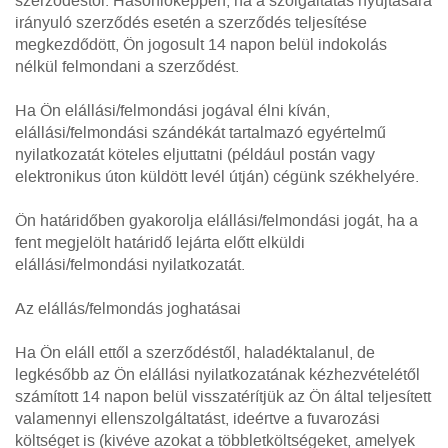
szerződéstől. Hasonlóképpen, ha a szolgáltatás nyújtására
irányuló szerződés esetén a szerződés teljesítése
megkezdődött, Ön jogosult 14 napon belül indokolás
nélkül felmondani a szerződést.
Ha Ön elállási/felmondási jogával élni kíván,
elállási/felmondási szándékát tartalmazó egyértelmű
nyilatkozatát köteles eljuttatni (például postán vagy
elektronikus úton küldött levél útján) cégünk székhelyére.
Ön határidőben gyakorolja elállási/felmondási jogát, ha a
fent megjelölt határidő lejárta előtt elküldi
elállási/felmondási nyilatkozatát.
Az elállás/felmondás joghatásai
Ha Ön eláll ettől a szerződéstől, haladéktalanul, de
legkésőbb az Ön elállási nyilatkozatának kézhezvételétől
számított 14 napon belül visszatérítjük az Ön által teljesített
valamennyi ellenszolgáltatást, ideértve a fuvarozási
költséget is (kivéve azokat a többletköltségeket, amelyek