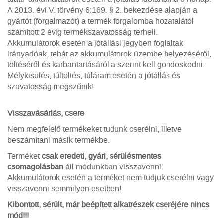
A 2013. évi V. törvény 6:169. § 2. bekezdése alapján a
gyártót (forgalmazót) a termék forgalomba hozatalától
számított 2 évig termékszavatosság terheli.
Akkumulátorok esetén a jótállási jegyben foglaltak
irányadóak, tehát az akkumulátorok üzembe helyezéséről,
töltéséről és karbantartásáról a szerint kell gondoskodni.
Mélykisülés, túltöltés, túláram esetén a jótállás és
szavatosság megszűnik!
Visszavásárlás, csere
Nem megfelelő termékeket tudunk cserélni, illetve
beszámítani másik termékbe.
Terméket
csak eredeti, gyári, sérülésmentes
csomagolásban
áll módunkban visszavenni.
Akkumulátorok esetén a terméket nem tudjuk cserélni vagy
visszavenni semmilyen esetben!
Kibontott, sérült, már beépített alkatrészek cseréjére nincs
mód!!!