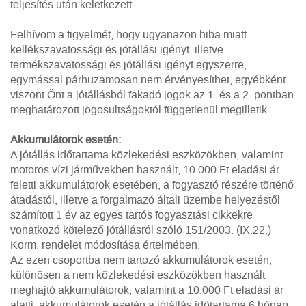
teljesítés után keletkezett.
Felhívom a figyelmét, hogy ugyanazon hiba miatt
kellékszavatossági és jótállási igényt, illetve
termékszavatossági és jótállási igényt egyszerre,
egymással párhuzamosan nem érvényesíthet, egyébként
viszont Önt a jótállásból fakadó jogok az 1. és a 2. pontban
meghatározott jogosultságoktól függetlenül megilletik.
Akkumulátorok esetén:
A jótállás időtartama közlekedési eszközökben, valamint
motoros vízi járművekben használt, 10.000 Ft eladási ár
feletti akkumulátorok esetében, a fogyasztó részére történő
átadástól, illetve a forgalmazó általi üzembe helyezéstől
számított 1 év az egyes tartós fogyasztási cikkekre
vonatkozó kötelező jótállásról szóló 151/2003. (IX.22.)
Korm. rendelet módosítása értelmében.
Az ezen csoportba nem tartozó akkumulátorok esetén,
különösen a nem közlekedési eszközökben használt
meghajtó akkumulátorok, valamint a 10.000 Ft eladási ár
alatti akkumulátorok esetén a jótállás időtartama 6 hónap.