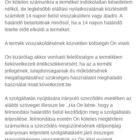
Ön köteles számunkra a terméket indokolatlan késedelem
nélkül, de legkésőbb elállási nyilatkozatának közlésétől
számított 14 napon belül visszaküldeni vagy átadni. A
határidő betartottnak minősül, ha a 14 napos határidő
letelte előtt elküldi a terméket;
A termék visszaküldésének közvetlen költségét Ön viseli.
Ön kizárólag akkor vonható felelősségre a termékben
bekövetkezett értékcsökkenésért, ha az a termék
jellegének, tulajdonságainak és működésének
megállapításához szükséges használatot meghaladó
használat miatt következett be.
A szolgáltatás nyújtására irányuló szerződés esetében az
alábbi szöveget illessze be: „Ha Ön kérte, hogy a
felmondási határidőn belül kezdődjön meg a szolgáltatás
teljesítése, felmondása esetén Ön köteles megtéríteni
számunkra a szerződés megszűnésének időpontjáig
arányosan teljesített szolgáltatásért járó összeget.
Hasonlóképpen visszatérítjük az Ön által nyújtott