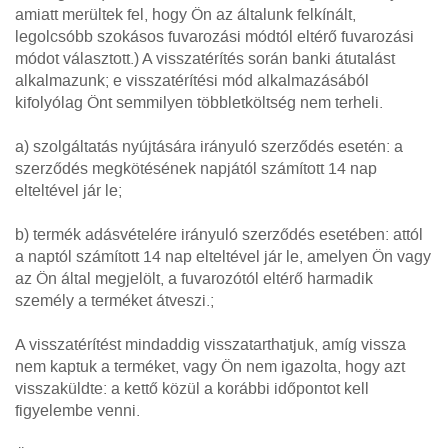
amiatt merültek fel, hogy Ön az általunk felkínált,
legolcsóbb szokásos fuvarozási módtól eltérő fuvarozási
módot választott.) A visszatérítés során banki átutalást
alkalmazunk; e visszatérítési mód alkalmazásából
kifolyólag Önt semmilyen többletköltség nem terheli.
a) szolgáltatás nyújtására irányuló szerződés esetén: a
szerződés megkötésének napjától számított 14 nap
elteltével jár le;
b) termék adásvételére irányuló szerződés esetében: attól
a naptól számított 14 nap elteltével jár le, amelyen Ön vagy
az Ön által megjelölt, a fuvarozótól eltérő harmadik
személy a terméket átveszi.;
A visszatérítést mindaddig visszatarthatjuk, amíg vissza
nem kaptuk a terméket, vagy Ön nem igazolta, hogy azt
visszaküldte: a kettő közül a korábbi időpontot kell
figyelembe venni.