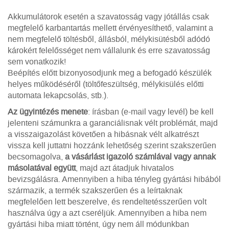
Akkumulátorok esetén a szavatosság vagy jótállás csak
megfelelő karbantartás mellett érvényesíthető, valamint a
nem megfelelő töltésből, állásból, mélykisütésből adódó
károkért felelősséget nem vállalunk és erre szavatosság
sem vonatkozik!
Beépítés előtt bizonyosodjunk meg a befogadó készülék
helyes működéséről (töltőfeszültség, mélykisülés előtti
automata lekapcsolás, stb.).
Az ügyintézés menete
: írásban (e-mail vagy levél) be kell
jelenteni számunkra a garanciálisnak vélt problémát, majd
a visszaigazolást követően a hibásnak vélt alkatrészt
vissza kell juttatni hozzánk lehetőség szerint szakszerűen
becsomagolva,
a vásárlást igazoló számlával vagy annak
másolatával együtt
, majd azt átadjuk hivatalos
bevizsgálásra. Amennyiben a hiba tényleg gyártási hibából
származik, a termék szakszerűen és a leírtaknak
megfelelően lett beszerelve, és rendeltetésszerűen volt
használva úgy a azt cseréljük. Amennyiben a hiba nem
gyártási hiba miatt történt, úgy nem áll módunkban