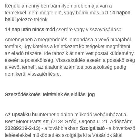
Kérjük, amennyiben bármilyen problémája van a
termékkel, nem megfelelő, vagy bármi más, azt
14 napon
belül
jelezze felénk.
14 nap után nincs mód
cserére vagy visszavásárlása.
Amennyiben a megrendelés lemondása a vevő hibájából
történik, úgy köteles a keletkezett költségeket megtéríteni
az eladó részére. Ide tartozik át nem vett postai küldemény
esetén a postaköltség. Visszaküldés esetén a postaköltség
a vevőt terheli, az általunk számított postaköltség pedig
nem kerül visszatérítésre.
Szerződéskötési feltételek és elállási jog
Az
upsakku.hu
internet oldalon működő webáruházat a
Best Motor Parts Kft. (2134 Sződ, Orgona u. 21. Adószám:
23289219-2-13
) - a továbbiakban
Szolgáltató
- a következő
feltételekkel működteti és szolgálja ki a Vásárlók által