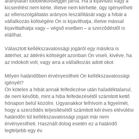
aránytalan többletköltséggel járna. Ha a kijavítást vagy a
kicserélést nem kérte, illetve nem kérhette, úgy igényelheti
az ellenszolgáltatás arányos leszállítását vagy a hibát a
vállalkozás költségére Ön is kijavíthatja, illetve mással
kijavíttathatja vagy – végső esetben – a szerződéstől is
elállhat.
Választott kellékszavatossági jogáról egy másikra is
áttérhet, az áttérés költségét azonban Ön viseli, kivéve, ha
az indokolt volt, vagy arra a vállalkozás adott okot.
Milyen határidőben érvényesítheti Ön kellékszavatossági
igényét?
Ön köteles a hibát annak felfedezése után haladéktalanul,
de nem később, mint a hiba felfedezésétől számított kettő
hónapon belül közölni. Ugyanakkor felhívom a figyelmét,
hogy a szerződés teljesítésétől számított két éves elévülési
határidőn túl kellékszavatossági jogait már nem
érvényesítheti. Használt dolog esetén ez a határidő
legfeljebb egy év.