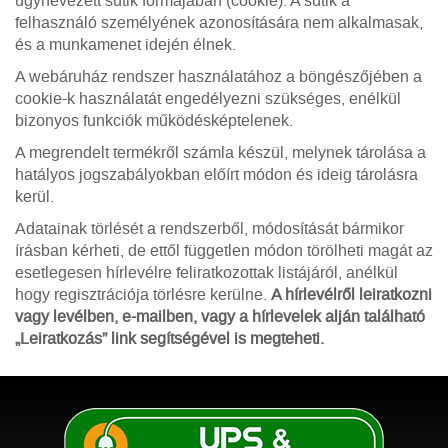
úgynevezett sütik formájában (cookie). A sütik a
felhasználó személyének azonosítására nem alkalmasak,
és a munkamenet idején élnek.
A webáruház rendszer használatához a böngészőjében a
cookie-k használatát engedélyezni szükséges, enélkül
bizonyos funkciók működésképtelenek.
A megrendelt termékről számla készül, melynek tárolása a
hatályos jogszabályokban előírt módon és ideig tárolásra
kerül.
Adatainak törlését a rendszerből, módosítását bármikor
írásban kérheti, de ettől független módon törölheti magát az
esetlegesen hírlevélre feliratkozottak listájáról, anélkül
hogy regisztrációja törlésre kerülne.
A hírlevélről leiratkozni
vagy levélben, e-mailben, vagy a hírlevelek alján található
„Leiratkozás” link segítségével is megteheti.