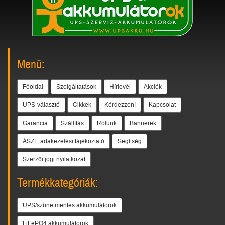
Menü:
Főoldal
Szolgáltatások
Hírlevél
Akciók
UPS-választó
Cikkek
Kérdezzen!
Kapcsolat
Garancia
Szállítás
Rólunk
Bannerek
ÁSZF, adakezelési tájékoztató
Segítség
Szerzői jogi nyilatkozat
Termékkategóriák:
UPS/szünetmentes akkumulátorok
LiFePO4 akkumulátorok