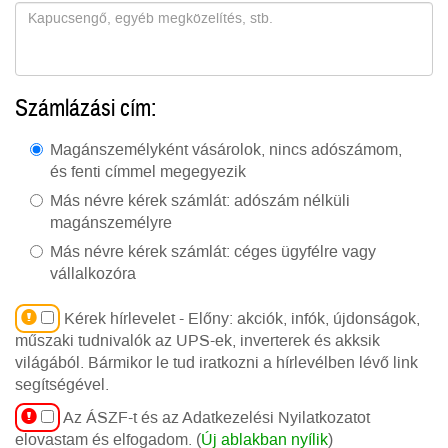
Számlázási cím:
Magánszemélyként vásárolok, nincs adószámom,
és fenti címmel megegyezik
Más névre kérek számlát: adószám nélküli
magánszemélyre
Más névre kérek számlát: céges ügyfélre vagy
vállalkozóra
Kérek hírlevelet - Előny: akciók, infók, újdonságok,
műszaki tudnivalók az UPS-ek, inverterek és akksik
világából. Bármikor le tud iratkozni a hírlevélben lévő link
segítségével.
Az ÁSZF-t és az Adatkezelési Nyilatkozatot
elovastam és elfogadom. (
Új ablakban nyílik
)