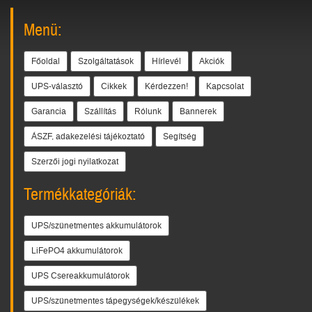
Menü:
Főoldal
Szolgáltatások
Hírlevél
Akciók
UPS-választó
Cikkek
Kérdezzen!
Kapcsolat
Garancia
Szállítás
Rólunk
Bannerek
ÁSZF, adakezelési tájékoztató
Segítség
Szerzői jogi nyilatkozat
Termékkategóriák:
UPS/szünetmentes akkumulátorok
LiFePO4 akkumulátorok
UPS Csereakkumulátorok
UPS/szünetmentes tápegységek/készülékek