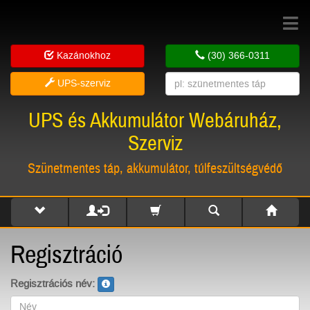
Toggle
navigat
Kazánokhoz
(30) 366-0311
UPS-szerviz
UPS és Akkumulátor Webáruház,
Szerviz
Szünetmentes táp, akkumulátor, túlfeszültségvédő
Regisztráció
Regisztrációs név: