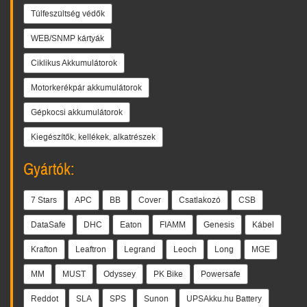
Túlfeszültség védők
WEB/SNMP kártyák
Ciklikus Akkumulátorok
Motorkerékpár akkumulátorok
Gépkocsi akkumulátorok
Kiegészítők, kellékek, alkatrészek
Gyártók:
7 Stars
APC
BB
Cover
Csatlakozó
CSB
DataSafe
DHC
Eaton
FIAMM
Genesis
Kábel
Krafton
Leaftron
Legrand
Leoch
Long
MGE
MM
MUST
Odyssey
PK Bike
Powersafe
Reddot
SLA
SPS
Sunon
UPSAkku.hu Battery