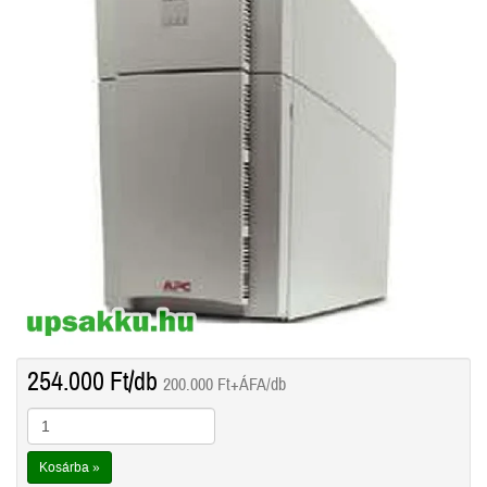
254.000
Ft
/db
200.000
Ft
+ÁFA/db
Kosárba »