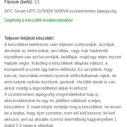
Fázisok (be/ki):
1/1
APC Smart-UPS SU5000I 5000VA szünetmentes tápegység.
Segítség a készülék kiválasztásához
Teljesen felújított készülék!
A készüléket beérkezés után teljesen szétszedjük, tisztítjuk,
átmérjük az elektronikát, ami hibás, vagy már határérték
közelében van azt kicseréljük, beállítjuk, majd egy teljes tesztet
hajtunk végre. Külsőleg a készülékek állapota változó, a
közepestől a szinte újig bármi előfordul. Ez azt jelenti, hogy
karcok, használati eredetű nyomok előfordulhatnak rajtuk, de
amit tudunk nyilván tisztítunk, javítunk. Ha több darab is van,
akkor mindig a legszebbeket adjuk ki először.
A szünetmentes tápegység megrendeléskor kap új
akkumulátorokat és egy év jótállást vállalunk a teljes
készülékre. E miatt kérjük rendelje meg a készüléket, ne essen
be a boltba, hogy ilyet szeretne, mert elő kell keresni, fel kell
akkuzni, ami az aktuális szerviz leterheltség függvényében 1
órától 2-3 napig is eltarthat.