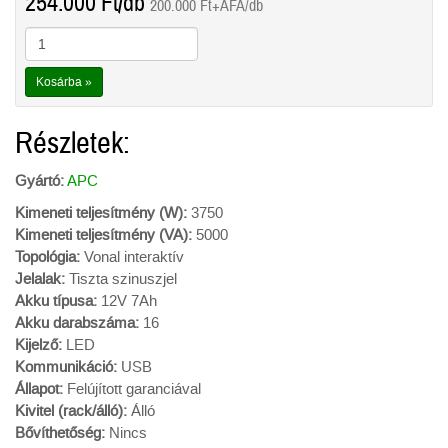
254.000
Ft
/db
200.000
Ft
+ÁFA/db
Kosárba »
Részletek:
Gyártó:
APC
Kimeneti teljesítmény (W):
3750
Kimeneti teljesítmény (VA):
5000
Topológia:
Vonal interaktív
Jelalak:
Tiszta szinuszjel
Akku típusa:
12V 7Ah
Akku darabszáma:
16
Kijelző:
LED
Kommunikáció:
USB
Állapot:
Felújított garanciával
Kivitel (rack/álló):
Álló
Bővíthetőség:
Nincs