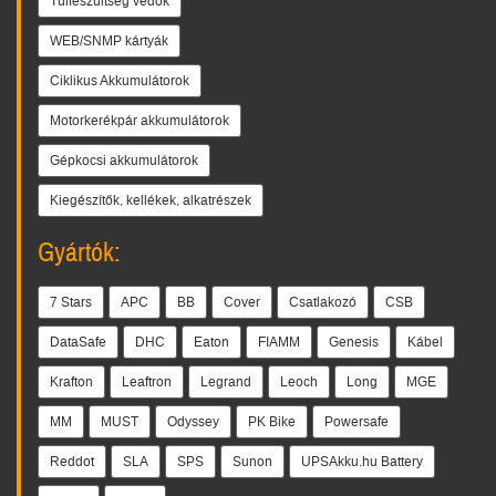
Túlfeszültség védők
WEB/SNMP kártyák
Ciklikus Akkumulátorok
Motorkerékpár akkumulátorok
Gépkocsi akkumulátorok
Kiegészítők, kellékek, alkatrészek
Gyártók:
7 Stars
APC
BB
Cover
Csatlakozó
CSB
DataSafe
DHC
Eaton
FIAMM
Genesis
Kábel
Krafton
Leaftron
Legrand
Leoch
Long
MGE
MM
MUST
Odyssey
PK Bike
Powersafe
Reddot
SLA
SPS
Sunon
UPSAkku.hu Battery