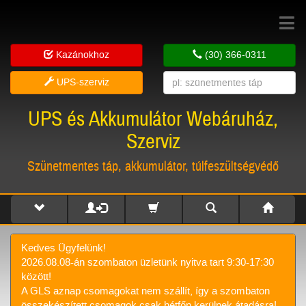
Toggle
navigat
Kazánokhoz
(30) 366-0311
UPS-szerviz
UPS és Akkumulátor Webáruház,
Szerviz
Szünetmentes táp, akkumulátor, túlfeszültségvédő
Kedves Ügyfelünk!
2026.08.08-án szombaton üzletünk nyitva tart 9:30-17:30
között!
A GLS aznap csomagokat nem szállít, így a szombaton
összekészített csomagok csak hétfőn kerülnek átadásra!