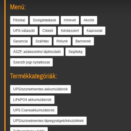
Menü:
Főoldal
Szolgáltatások
Hírlevél
Akciók
UPS-választó
Cikkek
Kérdezzen!
Kapcsolat
Garancia
Szállítás
Rólunk
Bannerek
ÁSZF, adakezelési tájékoztató
Segítség
Szerzői jogi nyilatkozat
Termékkategóriák:
UPS/szünetmentes akkumulátorok
LiFePO4 akkumulátorok
UPS Csereakkumulátorok
UPS/szünetmentes tápegységek/készülékek