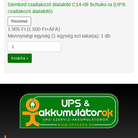
Gembird csatlakozó átalakító C14-ről Schuko-ra (UPS
csatlakozó átalakító)
Részletek
1.905
Ft
(1.500
Ft
+ÁFA)
Mennyiségi egység (1 egység ezt takarja): 1 db
Kosárba »