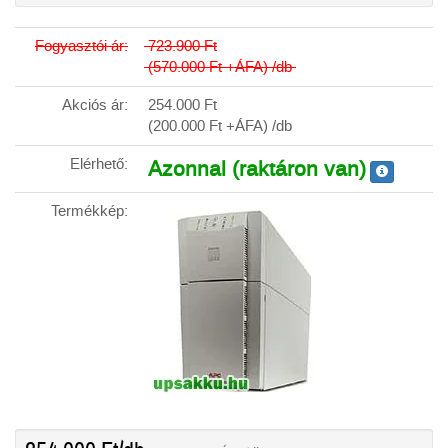
Fogyasztói ár:
723.900
Ft
(570.000
Ft
+ÁFA) /db
Akciós ár:
254.000
Ft
(200.000
Ft
+ÁFA) /db
Elérhető:
Azonnal (raktáron van)
Termékkép: