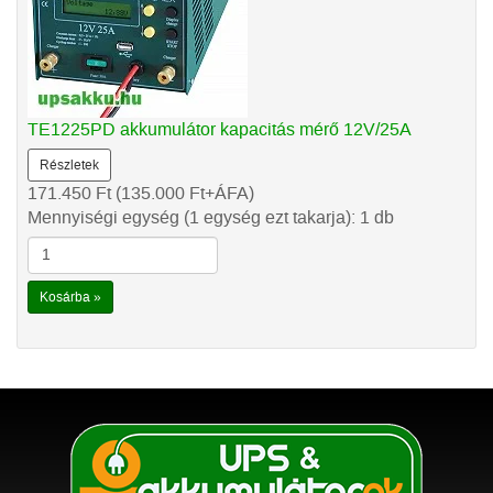
TE1225PD akkumulátor kapacitás mérő 12V/25A
Részletek
171.450
Ft
(135.000
Ft
+ÁFA)
Mennyiségi egység (1 egység ezt takarja): 1 db
Kosárba »