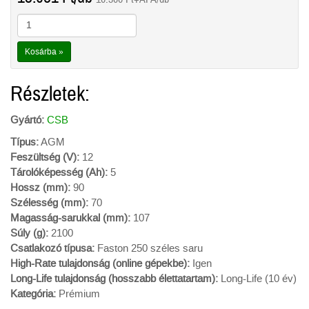
Kosárba »
Részletek:
Gyártó:
CSB
Típus:
AGM
Feszültség (V):
12
Tárolóképesség (Ah):
5
Hossz (mm):
90
Szélesség (mm):
70
Magasság-sarukkal (mm):
107
Súly (g):
2100
Csatlakozó típusa:
Faston 250 széles saru
High-Rate tulajdonság (online gépekbe):
Igen
Long-Life tulajdonság (hosszabb élettatartam):
Long-Life (10 év)
Kategória:
Prémium