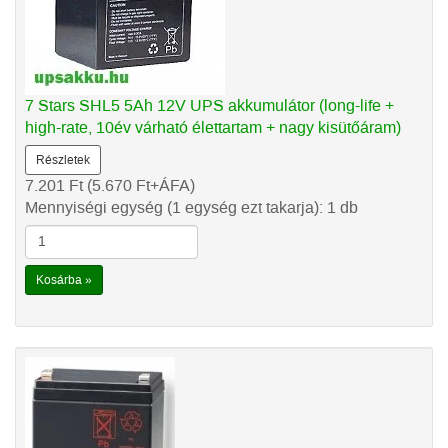
7 Stars SHL5 5Ah 12V UPS akkumulátor (long-life +
high-rate, 10év várható élettartam + nagy kisütőáram)
Részletek
7.201
Ft
(5.670
Ft
+ÁFA)
Mennyiségi egység (1 egység ezt takarja): 1 db
Kosárba »