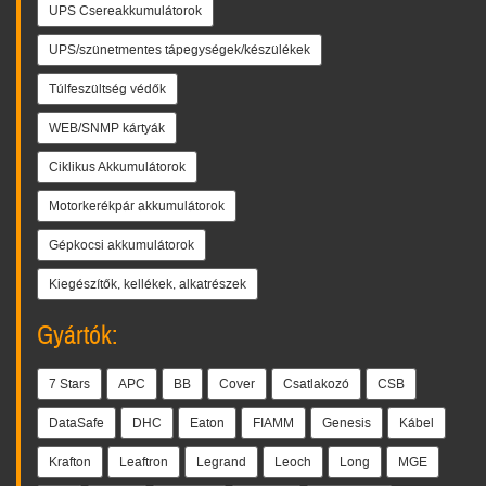
UPS Csereakkumulátorok
UPS/szünetmentes tápegységek/készülékek
Túlfeszültség védők
WEB/SNMP kártyák
Ciklikus Akkumulátorok
Motorkerékpár akkumulátorok
Gépkocsi akkumulátorok
Kiegészítők, kellékek, alkatrészek
Gyártók:
7 Stars
APC
BB
Cover
Csatlakozó
CSB
DataSafe
DHC
Eaton
FIAMM
Genesis
Kábel
Krafton
Leaftron
Legrand
Leoch
Long
MGE