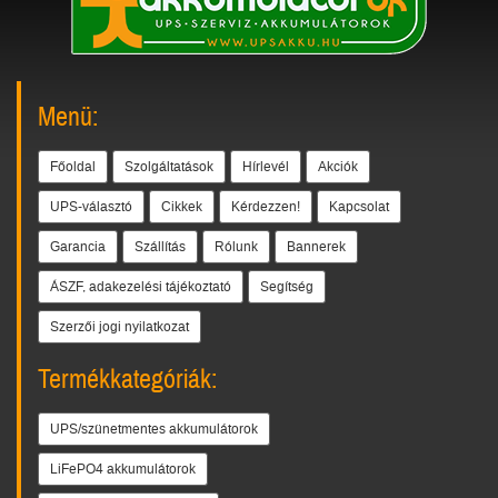
Menü:
Főoldal
Szolgáltatások
Hírlevél
Akciók
UPS-választó
Cikkek
Kérdezzen!
Kapcsolat
Garancia
Szállítás
Rólunk
Bannerek
ÁSZF, adakezelési tájékoztató
Segítség
Szerzői jogi nyilatkozat
Termékkategóriák:
UPS/szünetmentes akkumulátorok
LiFePO4 akkumulátorok