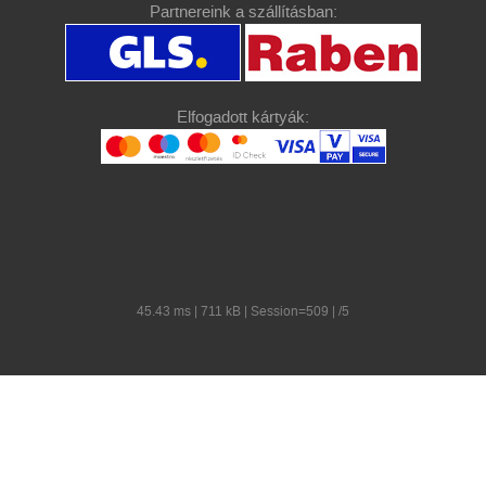
Partnereink a szállításban:
Elfogadott kártyák:
45.43 ms | 711 kB | Session=509 | /5