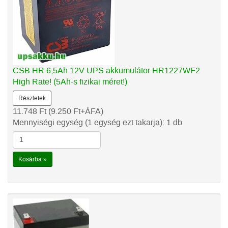
CSB HR 6,5Ah 12V UPS akkumulátor HR1227WF2
High Rate! (5Ah-s fizikai méret!)
Részletek
11.748
Ft
(9.250
Ft
+ÁFA)
Mennyiségi egység (1 egység ezt takarja): 1 db
Kosárba »