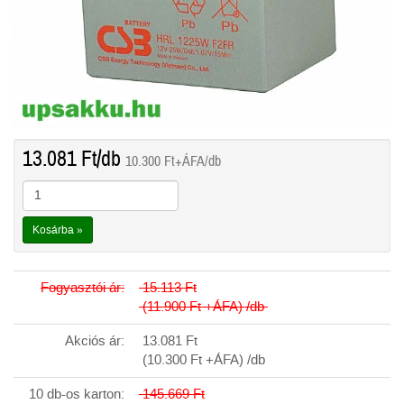
13.081
Ft
/db
10.300
Ft
+ÁFA/db
Kosárba »
Fogyasztói ár:
15.113
Ft
(11.900
Ft
+ÁFA) /db
Akciós ár:
13.081
Ft
(10.300
Ft
+ÁFA) /db
10 db-os karton:
145.669
Ft