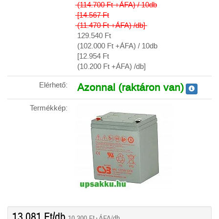
(114.700
Ft
+ÁFA) / 10db
[14.567
Ft
(11.470
Ft
+ÁFA) /db]
129.540
Ft
(102.000
Ft
+ÁFA) / 10db
[12.954
Ft
(10.200
Ft
+ÁFA) /db]
Elérhető:
Azonnal (raktáron van)
Termékkép:
13.081
Ft
/db
10.300
Ft
+ÁFA/db