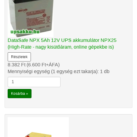
DataSafe NPX 5Ah 12V UPS akkumulátor NPX25
(High-Rate - nagy kisütőáram, online gépekbe is)
Részletek
8.382
Ft
(6.600
Ft
+ÁFA)
Mennyiségi egység (1 egység ezt takarja): 1 db
Kosárba »