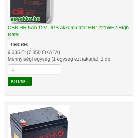
CSB HR 5Ah 12V UPS akkumulátor HR1221WF2 High
Rate!
Részletek
9.335
Ft
(7.350
Ft
+ÁFA)
Mennyiségi egység (1 egység ezt takarja): 1 db
Kosárba »