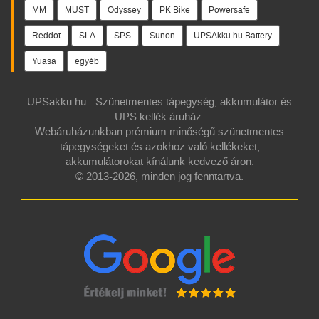
MM
MUST
Odyssey
PK Bike
Powersafe
Reddot
SLA
SPS
Sunon
UPSAkku.hu Battery
Yuasa
egyéb
UPSakku.hu - Szünetmentes tápegység, akkumulátor és
UPS kellék áruház.
Webáruházunkban prémium minőségű szünetmentes
tápegységeket és azokhoz való kellékeket,
akkumulátorokat kínálunk kedvező áron.
© 2013-2026, minden jog fenntartva.