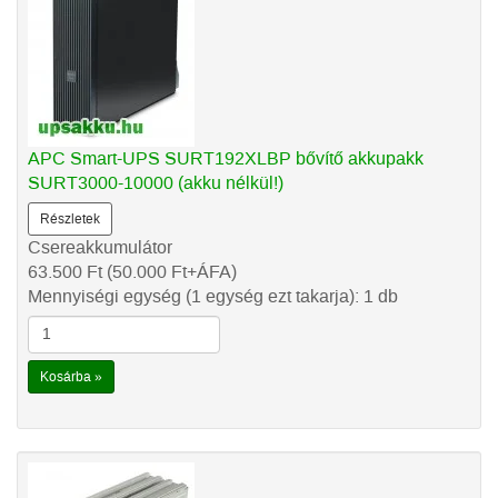
APC Smart-UPS SURT192XLBP bővítő akkupakk
SURT3000-10000 (akku nélkül!)
Részletek
Csereakkumulátor
63.500
Ft
(50.000
Ft
+ÁFA)
Mennyiségi egység (1 egység ezt takarja): 1 db
Kosárba »