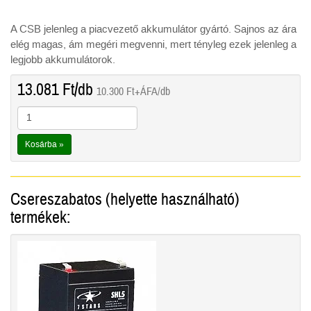
A CSB jelenleg a piacvezető akkumulátor gyártó. Sajnos az ára
elég magas, ám megéri megvenni, mert tényleg ezek jelenleg a
legjobb akkumulátorok.
13.081
Ft
/db
10.300
Ft
+ÁFA/db
Kosárba »
Csereszabatos (helyette használható)
termékek: