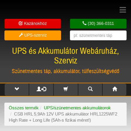
Toggle
navigat
Kazánokhoz
(30) 366-0311
UPS-szerviz
UPS és Akkumulátor Webáruház,
Szerviz
Szünetmentes táp, akkumulátor, túlfeszültségvédő
Összes termék
UPS/szünetmentes akkumulátorok
CSB HRL 5,9Ah 12V UPS akkumulátor HRL1225WF2
High Rate + Long Life (5Ah-s fizikai méret!)