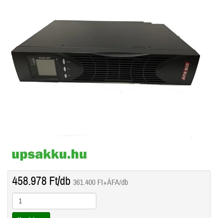
458.978
Ft
/db
361.400
Ft
+ÁFA/db