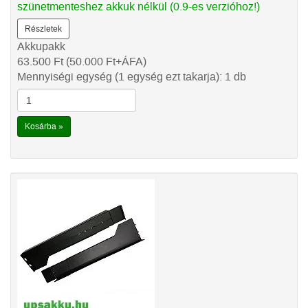
szünetmenteshez akkuk nélkül (0.9-es verzióhoz!)
Részletek
Akkupakk
63.500
Ft
(50.000
Ft
+ÁFA)
Mennyiségi egység (1 egység ezt takarja): 1 db
Kosárba »