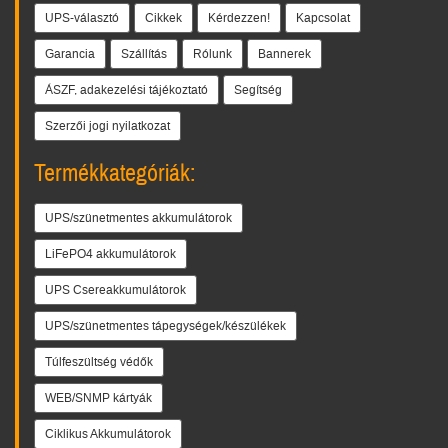
UPS-választó
Cikkek
Kérdezzen!
Kapcsolat
Garancia
Szállítás
Rólunk
Bannerek
ÁSZF, adakezelési tájékoztató
Segítség
Szerzői jogi nyilatkozat
Termékkategóriák:
UPS/szünetmentes akkumulátorok
LiFePO4 akkumulátorok
UPS Csereakkumulátorok
UPS/szünetmentes tápegységek/készülékek
Túlfeszültség védők
WEB/SNMP kártyák
Ciklikus Akkumulátorok