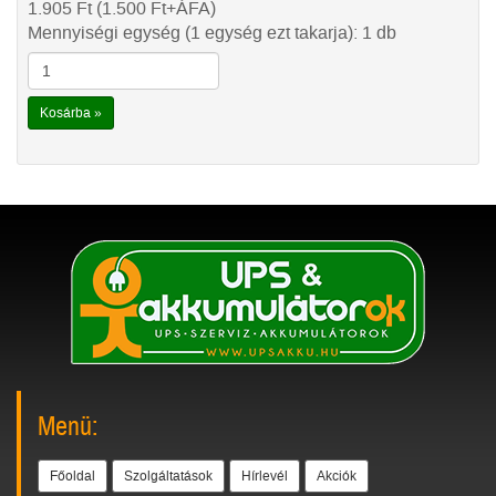
1.905
Ft
(1.500
Ft
+ÁFA)
Mennyiségi egység (1 egység ezt takarja): 1 db
Kosárba »
Menü:
Főoldal
Szolgáltatások
Hírlevél
Akciók