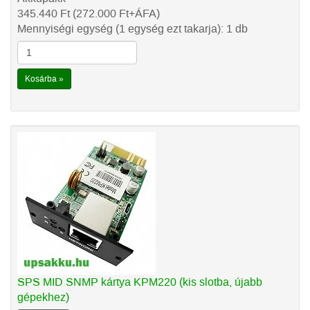
345.440
Ft
(272.000
Ft
+ÁFA)
Mennyiségi egység (1 egység ezt takarja): 1 db
Kosárba »
SPS MID SNMP kártya KPM220 (kis slotba, újabb
gépekhez)