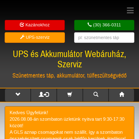
Toggle
navigat
Kazánokhoz
(30) 366-0311
UPS-szerviz
UPS és Akkumulátor Webáruház,
Szerviz
Szünetmentes táp, akkumulátor, túlfeszültségvédő
Kedves Ügyfelünk!
2026.08.08-án szombaton üzletünk nyitva tart 9:30-17:30
között!
A GLS aznap csomagokat nem szállít, így a szombaton
összekészített csomagok csak hétfőn kerülnek átadásra!