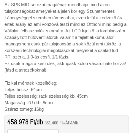
Az SPS MID sorozat magáénak mondhatja mind azon
tulajdonságokat amelyeket a jelen kor egy Szünetmentes
Tápegységgel szemben támaszthat, ezen felül a kedvező ár/
érték arány az ami vonzóvá teszi mind az Otthoni mind pedig a
Vállalati felhasználók számára. Az LCD kijelző, a fordulatszám
szabályzott hűtőventilátorok valamit a fejlett akkumulátor
management csak pár tulajdonság a sok közül ami tükrözi a
korszerű technológiai megoldásokat melyeket a család tud.
RTI széria, 1.0-ás cosfi, 1/1 fázis.
Ez csak maga a készülék, akkupakk külön vásárolható hozzá!
(lásd a tartozékoknál).
Fizikai méretek közelítőleg:
Teljes hossz: 64cm
Teljes szélesség: rack szélesség kb. 45cm
Magasság: 2U (kb. 8cm)
Száraz tömeg: 16kg
458.978
Ft
/db
361.400
Ft
+ÁFA/db