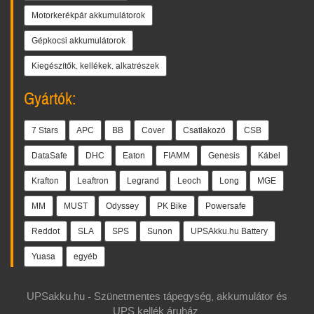
Motorkerékpár akkumulátorok
Gépkocsi akkumulátorok
Kiegészítők, kellékek, alkatrészek
Gyártók:
7 Stars
APC
BB
Cover
Csatlakozó
CSB
DataSafe
DHC
Eaton
FIAMM
Genesis
Kábel
Krafton
Leaftron
Legrand
Leoch
Long
MGE
MM
MUST
Odyssey
PK Bike
Powersafe
Reddot
SLA
SPS
Sunon
UPSAkku.hu Battery
Yuasa
egyéb
UPSakku.hu - Szünetmentes tápegység, akkumulátor és
UPS kellék áruház.