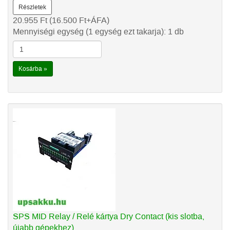
Részletek
20.955
Ft
(16.500
Ft
+ÁFA)
Mennyiségi egység (1 egység ezt takarja): 1 db
Kosárba »
SPS MID Relay / Relé kártya Dry Contact (kis slotba,
újabb gépekhez)