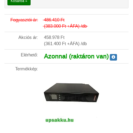
Kosárba »
Fogyasztói ár:
486.410
Ft
(383.000
Ft
+ÁFA) /db
Akciós ár:
458.978
Ft
(361.400
Ft
+ÁFA) /db
Elérhető:
Azonnal (raktáron van)
Termékkép: