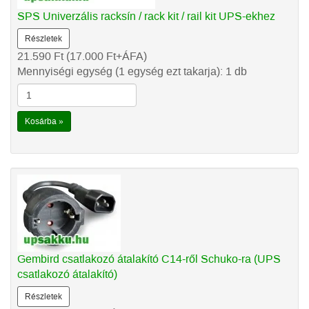
SPS Univerzális racksín / rack kit / rail kit UPS-ekhez
Részletek
21.590
Ft
(17.000
Ft
+ÁFA)
Mennyiségi egység (1 egység ezt takarja): 1 db
Kosárba »
Gembird csatlakozó átalakító C14-ről Schuko-ra (UPS
csatlakozó átalakító)
Részletek