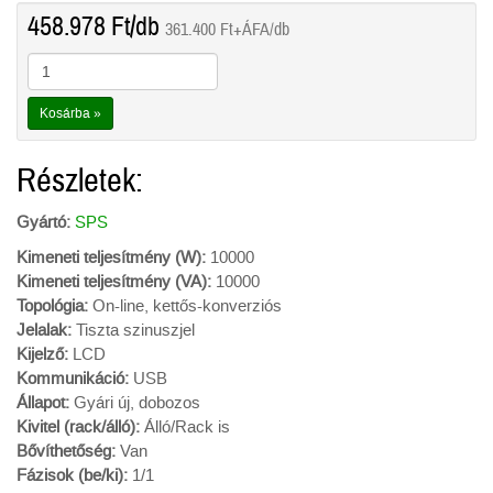
458.978
Ft
/db
361.400
Ft
+ÁFA/db
Kosárba »
Részletek:
Gyártó:
SPS
Kimeneti teljesítmény (W):
10000
Kimeneti teljesítmény (VA):
10000
Topológia:
On-line, kettős-konverziós
Jelalak:
Tiszta szinuszjel
Kijelző:
LCD
Kommunikáció:
USB
Állapot:
Gyári új, dobozos
Kivitel (rack/álló):
Álló/Rack is
Bővíthetőség:
Van
Fázisok (be/ki):
1/1