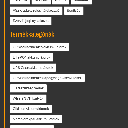
Garancia
Szállítás
Rólunk
Bannerek
ÁSZF, adakezelési tájékoztató
Segítség
Szerzői jogi nyilatkozat
Termékkategóriák:
UPS/szünetmentes akkumulátorok
LiFePO4 akkumulátorok
UPS Csereakkumulátorok
UPS/szünetmentes tápegységek/készülékek
Túlfeszültség védők
WEB/SNMP kártyák
Ciklikus Akkumulátorok
Motorkerékpár akkumulátorok