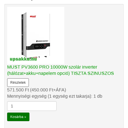
MUST PV3600 PRO 10000W szolár inverter
(hálózat+akku+napelem opció) TISZTA SZINUSZOS
Részletek
571.500
Ft
(450.000
Ft
+ÁFA)
Mennyiségi egység (1 egység ezt takarja): 1 db
Kosárba »