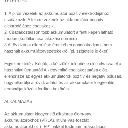
TELEPÍTÉS
1. A piros vezeték az akkumulátor pozitív elektródájához
csatlakozik. A fekete vezeték az akkumulátor negatív
elektródájához csatlakozik.
2. Csatlakoztasson több akkumulátort a fenti képen látható
módon (korlátlan csatlakozási sorrend).
3.A rövidzárlat elkerülése érdekében gondoskodjon a nem
használt akkumulátorvezetékekről (pl. szigetelje le őket).
Figyelmeztetés: Kérjük, a készülék telepítése előtt olvassa el a
használati útmutatót! A kiegyenlítő csatlakoztatása előtt
ellenőrizze az egyes akkumulátorok pozitív és negatív pólusait,
hogy elkerülje a rövidzárlatot és az akkumulátor kiegyenlítő
termináljai közötti fordított bekötést.
ALKALMAZÁS
Az akkumulátor kiegyenlítő alkalmas ólom-sav
akkumulátorokhoz (VRLA), lítium-vas-foszfát
akkumulátorokhoz (LFP), nikkel-kadmium másodlagos