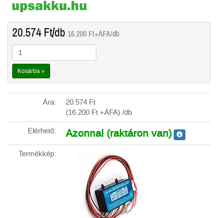
20.574
Ft
/db
16.200
Ft
+ÁFA/db
Kosárba »
Ára:
20.574
Ft
(16.200
Ft
+ÁFA) /db
Elérhető:
Azonnal (raktáron van)
Termékkép: