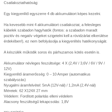
Csatlakoztathatóság:
Egy kiegyenlítő egyszerre 4 db akkumulátort képes kezelni.
Ha kevesebb mint 4 akkumulátort csatlakoztat, a felesleges
kábelek szabadon hagyhatók (fontos: a szabadon maradt
pozitív és negatív végeket szigetelni kell a rövidzárlat elkerülése
érdekében!), ez nem befolyásolja a kiegyenlítés hatékonyságát.
A készülék működik soros és párhuzamos kötés esetén is.
Akkumulátor névleges feszültsége: 4 X (2,4V / 3,6V / 6V / 9V /
12V)
Kiegyenlítő áramerősség: 0 – 10 Amper (automatikus
szabályozás)
Nyugalmi áramfelvétel: 5mA (12V-nál) / 1,2mA (2,4V-nál)
Méretek: 62 X124X 27 mm
Védelem: Fordított polaritás elleni védelem
Alacsony feszültségű lekapcsolás: 1,8V