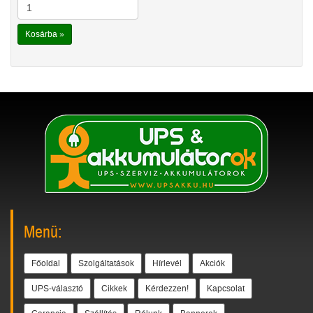
Kosárba »
Menü:
Főoldal
Szolgáltatások
Hírlevél
Akciók
UPS-választó
Cikkek
Kérdezzen!
Kapcsolat