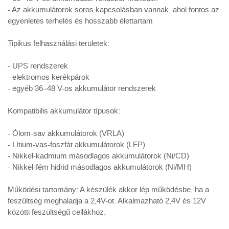
- Az akkumulátorok soros kapcsolásban vannak, ahol fontos az
egyenletes terhelés és hosszabb élettartam
Tipikus felhasználási területek:
- UPS rendszerek
- elektromos kerékpárok
- egyéb 36–48 V-os akkumulátor rendszerek
Kompatibilis akkumulátor típusok:
- Ólom-sav akkumulátorok (VRLA)
- Lítium-vas-foszfát akkumulátorok (LFP)
- Nikkel-kadmium másodlagos akkumulátorok (Ni/CD)
- Nikkel-fém hidrid másodlagos akkumulátorok (Ni/MH)
Működési tartomány: A készülék akkor lép működésbe, ha a
feszültség meghaladja a 2,4V-ot. Alkalmazható 2,4V és 12V
közötti feszültségű cellákhoz.