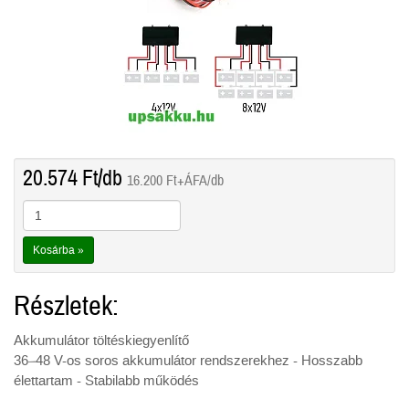
20.574
Ft
/db
16.200
Ft
+ÁFA/db
Kosárba »
Részletek:
Akkumulátor töltéskiegyenlítő
36–48 V-os soros akkumulátor rendszerekhez - Hosszabb
élettartam - ️Stabilabb működés