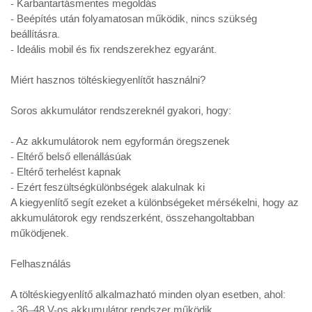
- Karbantartásmentes megoldás
- Beépítés után folyamatosan működik, nincs szükség
beállításra.
- Ideális mobil és fix rendszerekhez egyaránt.
Miért hasznos töltéskiegyenlítőt használni?
Soros akkumulátor rendszereknél gyakori, hogy:
- Az akkumulátorok nem egyformán öregszenek
- Eltérő belső ellenállásúak
- Eltérő terhelést kapnak
- Ezért feszültségkülönbségek alakulnak ki
A kiegyenlítő segít ezeket a különbségeket mérsékelni, hogy az
akkumulátorok egy rendszerként, összehangoltabban
működjenek.
Felhasználás
A töltéskiegyenlítő alkalmazható minden olyan esetben, ahol:
- 36–48 V-os akkumulátor rendszer működik.