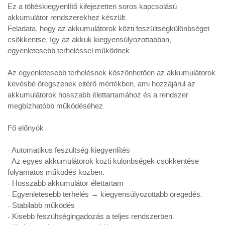
Ez a töltéskiegyenlítő kifejezetten soros kapcsolású
akkumulátor rendszerekhez készült.
Feladata, hogy az akkumulátorok közti feszültségkülönbséget
csökkentse, így az akkuk kiegyensúlyozottabban,
egyenletesebb terheléssel működnek.
Az egyenletesebb terhelésnek köszönhetően az akkumulátorok
kevésbé öregszenek eltérő mértékben, ami hozzájárul az
akkumulátorok hosszabb élettartamához és a rendszer
megbízhatóbb működéséhez.
Fő előnyök
- Automatikus feszültség-kiegyenlítés
- Az egyes akkumulátorok közti különbségek csökkentése
folyamatos működés közben.
- Hosszabb akkumulátor-élettartam
- Egyenletesebb terhelés → kiegyensúlyozottabb öregedés.
- Stabilabb működés
- Kisebb feszültségingadozás a teljes rendszerben.