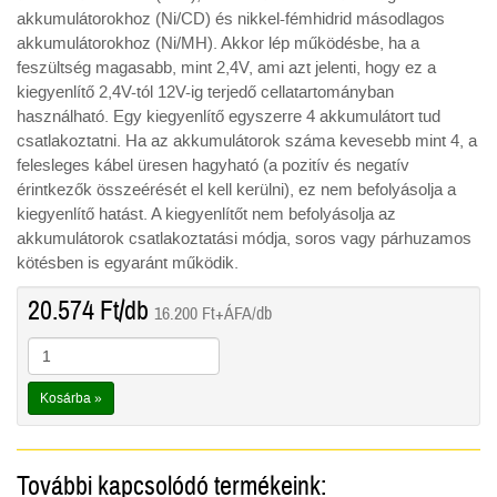
akkumulátorokhoz (Ni/CD) és nikkel-fémhidrid másodlagos
akkumulátorokhoz (Ni/MH). Akkor lép működésbe, ha a
feszültség magasabb, mint 2,4V, ami azt jelenti, hogy ez a
kiegyenlítő 2,4V-tól 12V-ig terjedő cellatartományban
használható. Egy kiegyenlítő egyszerre 4 akkumulátort tud
csatlakoztatni. Ha az akkumulátorok száma kevesebb mint 4, a
felesleges kábel üresen hagyható (a pozitív és negatív
érintkezők összeérését el kell kerülni), ez nem befolyásolja a
kiegyenlítő hatást. A kiegyenlítőt nem befolyásolja az
akkumulátorok csatlakoztatási módja, soros vagy párhuzamos
kötésben is egyaránt működik.
20.574
Ft
/db
16.200
Ft
+ÁFA/db
Kosárba »
További kapcsolódó termékeink: