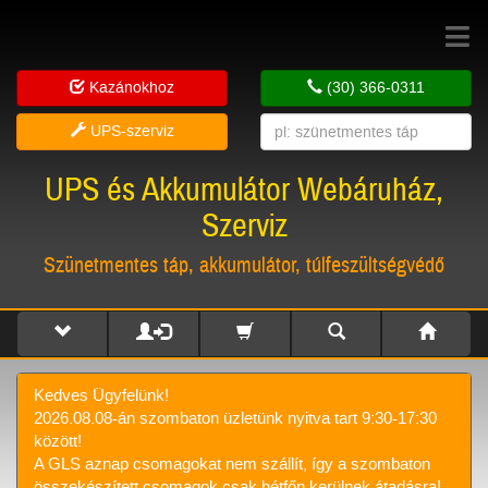
Toggle
navigat
Kazánokhoz
(30) 366-0311
UPS-szerviz
UPS és Akkumulátor Webáruház,
Szerviz
Szünetmentes táp, akkumulátor, túlfeszültségvédő
Kedves Ügyfelünk!
2026.08.08-án szombaton üzletünk nyitva tart 9:30-17:30
között!
A GLS aznap csomagokat nem szállít, így a szombaton
összekészített csomagok csak hétfőn kerülnek átadásra!