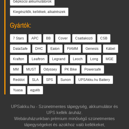
Gépkocsi akkumulátorok
Kiegészítők, kellékek, alkatrészek
Gyártók:
7 Stars
APC
BB
Cover
Csatlakozó
CSB
DataSafe
DHC
Eaton
FIAMM
Genesis
Kábel
Krafton
Leaftron
Legrand
Leoch
Long
MGE
MM
MUST
Odyssey
PK Bike
Powersafe
Reddot
SLA
SPS
Sunon
UPSAkku.hu Battery
Yuasa
egyéb
UPSakku.hu - Szünetmentes tápegység, akkumulátor és
UPS kellék áruház.
Webáruházunkban prémium minőségű szünetmentes
tápegységeket és azokhoz való kellékeket,