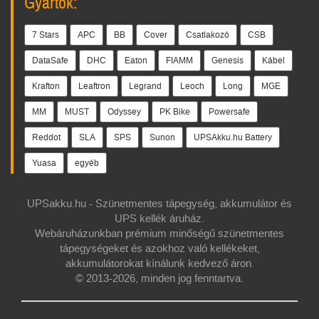
Gyártók:
7 Stars
APC
BB
Cover
Csatlakozó
CSB
DataSafe
DHC
Eaton
FIAMM
Genesis
Kábel
Krafton
Leaftron
Legrand
Leoch
Long
MGE
MM
MUST
Odyssey
PK Bike
Powersafe
Reddot
SLA
SPS
Sunon
UPSAkku.hu Battery
Yuasa
egyéb
UPSakku.hu - Szünetmentes tápegység, akkumulátor és
UPS kellék áruház.
Webáruházunkban prémium minőségű szünetmentes
tápegységeket és azokhoz való kellékeket,
akkumulátorokat kínálunk kedvező áron.
© 2013-2026, minden jog fenntartva.