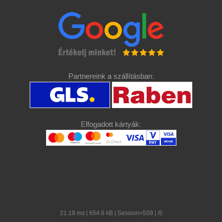
Partnereink a szállításban:
Elfogadott kártyák:
21.19 ms | 654.6 kB | Session=509 | /5