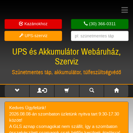
Toggle
navigat
Kazánokhoz
(30) 366-0311
UPS-szerviz
UPS és Akkumulátor Webáruház,
Szerviz
Szünetmentes táp, akkumulátor, túlfeszültségvédő
Kedves Ügyfelünk!
2026.08.08-án szombaton üzletünk nyitva tart 9:30-17:30
között!
A GLS aznap csomagokat nem szállít, így a szombaton
összekészített csomagok csak hétfőn kerülnek átadásra!