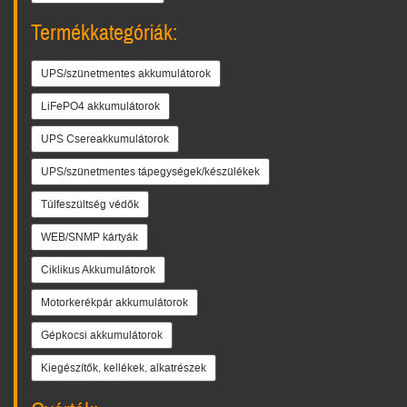
Termékkategóriák:
UPS/szünetmentes akkumulátorok
LiFePO4 akkumulátorok
UPS Csereakkumulátorok
UPS/szünetmentes tápegységek/készülékek
Túlfeszültség védők
WEB/SNMP kártyák
Ciklikus Akkumulátorok
Motorkerékpár akkumulátorok
Gépkocsi akkumulátorok
Kiegészítők, kellékek, alkatrészek