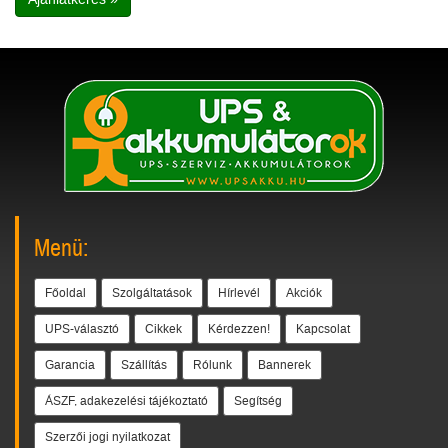
Menü:
Főoldal
Szolgáltatások
Hírlevél
Akciók
UPS-választó
Cikkek
Kérdezzen!
Kapcsolat
Garancia
Szállítás
Rólunk
Bannerek
ÁSZF, adakezelési tájékoztató
Segítség
Szerzői jogi nyilatkozat