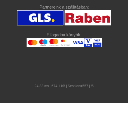
Partnereink a szállításban:
Elfogadott kártyák:
24.33 ms | 674.1 kB | Session=557 | /5