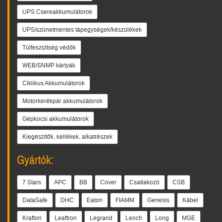
UPS Csereakkumulátorok
UPS/szünetmentes tápegységek/készülékek
Túlfeszültség védők
WEB/SNMP kártyák
Ciklikus Akkumulátorok
Motorkerékpár akkumulátorok
Gépkocsi akkumulátorok
Kiegészítők, kellékek, alkatrészek
Gyártók:
7 Stars
APC
BB
Cover
Csatlakozó
CSB
DataSafe
DHC
Eaton
FIAMM
Genesis
Kábel
Krafton
Leaftron
Legrand
Leoch
Long
MGE