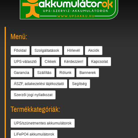
Menü:
Főoldal
Szolgáltatások
Hírlevél
Akciók
UPS-választó
Cikkek
Kérdezzen!
Kapcsolat
Garancia
Szállítás
Rólunk
Bannerek
ÁSZF, adakezelési tájékoztató
Segítség
Szerzői jogi nyilatkozat
Termékkategóriák:
UPS/szünetmentes akkumulátorok
LiFePO4 akkumulátorok