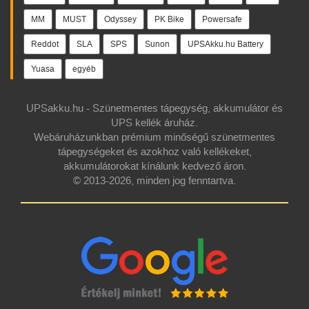
MM
MUST
Odyssey
PK Bike
Powersafe
Reddot
SLA
SPS
Sunon
UPSAkku.hu Battery
Yuasa
egyéb
UPSakku.hu - Szünetmentes tápegység, akkumulátor és
UPS kellék áruház.
Webáruházunkban prémium minőségű szünetmentes
tápegységeket és azokhoz való kellékeket,
akkumulátorokat kínálunk kedvező áron.
© 2013-2026, minden jog fenntartva.