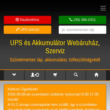
Toggle
navigat
Kazánokhoz
(30) 366-0311
UPS-szerviz
UPS és Akkumulátor Webáruház,
Szerviz
Szünetmentes táp, akkumulátor, túlfeszültségvédő
Kedves Ügyfelünk!
2026.08.08-án szombaton üzletünk nyitva tart 9:30-17:30
között!
A GLS aznap csomagokat nem szállít, így a szombaton
összekészített csomagok csak hétfőn kerülnek átadásra!