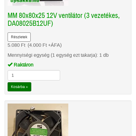
MM 80x80x25 12V ventilátor (3 vezetékes,
DA08025B12UF)
Részletek
5.080
Ft
(4.000
Ft
+ÁFA)
Mennyiségi egység (1 egység ezt takarja): 1 db
Raktáron
Kosárba »