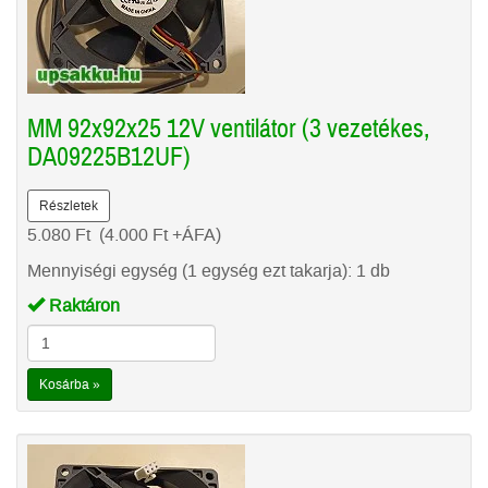
MM 92x92x25 12V ventilátor (3 vezetékes,
DA09225B12UF)
Részletek
5.080
Ft
(4.000
Ft
+ÁFA)
Mennyiségi egység (1 egység ezt takarja): 1 db
Raktáron
Kosárba »