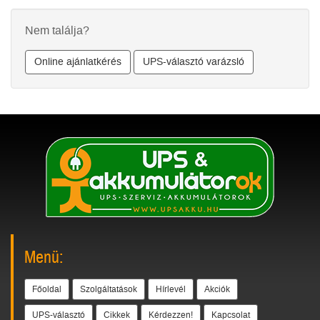
Nem találja?
Online ajánlatkérés
UPS-választó varázsló
Menü:
Főoldal
Szolgáltatások
Hírlevél
Akciók
UPS-választó
Cikkek
Kérdezzen!
Kapcsolat