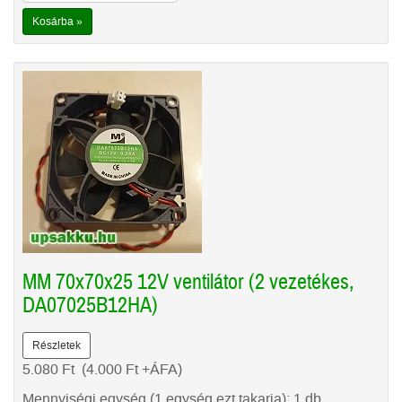
Kosárba »
MM 70x70x25 12V ventilátor (2 vezetékes,
DA07025B12HA)
Részletek
5.080
Ft
(4.000
Ft
+ÁFA)
Mennyiségi egység (1 egység ezt takarja): 1 db