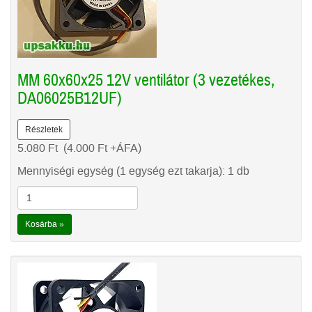
MM 60x60x25 12V ventilátor (3 vezetékes,
DA06025B12UF)
Részletek
5.080
Ft
(4.000
Ft
+ÁFA)
Mennyiségi egység (1 egység ezt takarja): 1 db
Kosárba »