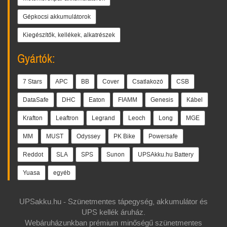
Gépkocsi akkumulátorok
Kiegészítők, kellékek, alkatrészek
Gyártók:
7 Stars
APC
BB
Cover
Csatlakozó
CSB
DataSafe
DHC
Eaton
FIAMM
Genesis
Kábel
Krafton
Leaftron
Legrand
Leoch
Long
MGE
MM
MUST
Odyssey
PK Bike
Powersafe
Reddot
SLA
SPS
Sunon
UPSAkku.hu Battery
Yuasa
egyéb
UPSakku.hu - Szünetmentes tápegység, akkumulátor és
UPS kellék áruház.
Webáruházunkban prémium minőségű szünetmentes