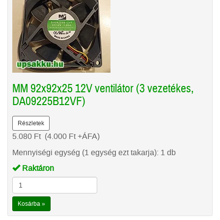
MM 92x92x25 12V ventilátor (3 vezetékes,
DA09225B12VF)
Részletek
5.080
Ft
(4.000
Ft
+ÁFA)
Mennyiségi egység (1 egység ezt takarja): 1 db
Raktáron
Kosárba »