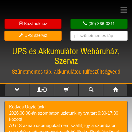
Toggle
navigat
Kazánokhoz
(30) 366-0311
UPS-szerviz
UPS és Akkumulátor Webáruház,
Szerviz
Szünetmentes táp, akkumulátor, túlfeszültségvédő
Kedves Ügyfelünk!
2026.08.08-án szombaton üzletünk nyitva tart 9:30-17:30
között!
A GLS aznap csomagokat nem szállít, így a szombaton
összekészített csomagok csak hétfőn kerülnek átadásra!