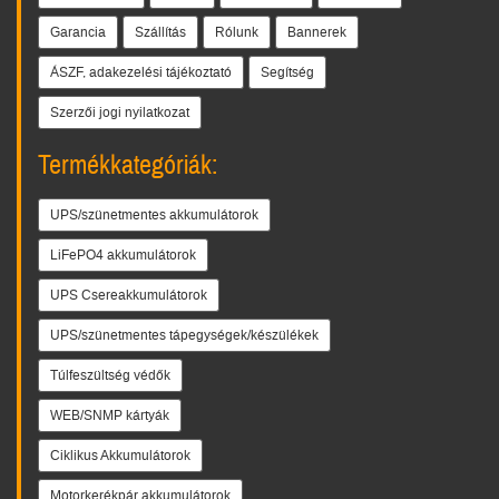
Garancia
Szállítás
Rólunk
Bannerek
ÁSZF, adakezelési tájékoztató
Segítség
Szerzői jogi nyilatkozat
Termékkategóriák:
UPS/szünetmentes akkumulátorok
LiFePO4 akkumulátorok
UPS Csereakkumulátorok
UPS/szünetmentes tápegységek/készülékek
Túlfeszültség védők
WEB/SNMP kártyák
Ciklikus Akkumulátorok
Motorkerékpár akkumulátorok