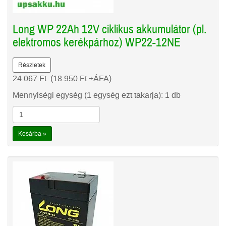
Long WP 22Ah 12V ciklikus akkumulátor (pl.
elektromos kerékpárhoz) WP22-12NE
Részletek
24.067
Ft
(18.950
Ft
+ÁFA)
Mennyiségi egység (1 egység ezt takarja): 1 db
Kosárba »