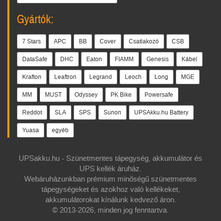
Gyártók:
7 Stars
APC
BB
Cover
Csatlakozó
CSB
DataSafe
DHC
Eaton
FIAMM
Genesis
Kábel
Krafton
Leaftron
Legrand
Leoch
Long
MGE
MM
MUST
Odyssey
PK Bike
Powersafe
Reddot
SLA
SPS
Sunon
UPSAkku.hu Battery
Yuasa
egyéb
UPSakku.hu - Szünetmentes tápegység, akkumulátor és
UPS kellék áruház.
Webáruházunkban prémium minőségű szünetmentes
tápegységeket és azokhoz való kellékeket,
akkumulátorokat kínálunk kedvező áron.
© 2013-2026, minden jog fenntartva.