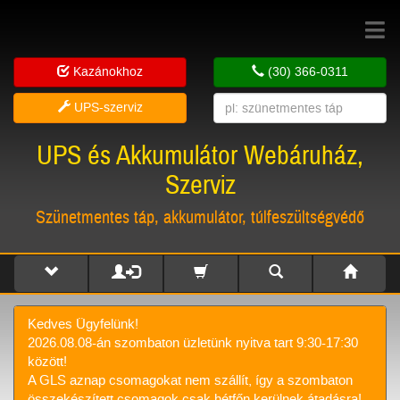
Toggle
navigat
Kazánokhoz
(30) 366-0311
UPS-szerviz
UPS és Akkumulátor Webáruház,
Szerviz
Szünetmentes táp, akkumulátor, túlfeszültségvédő
Kedves Ügyfelünk!
2026.08.08-án szombaton üzletünk nyitva tart 9:30-17:30
között!
A GLS aznap csomagokat nem szállít, így a szombaton
összekészített csomagok csak hétfőn kerülnek átadásra!