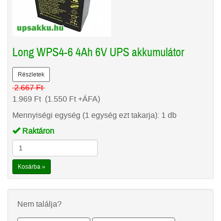
Long WPS4-6 4Ah 6V UPS akkumulátor
Részletek
2.667
Ft
1.969
Ft
(1.550
Ft
+ÁFA)
Mennyiségi egység (1 egység ezt takarja): 1 db
Raktáron
Kosárba »
Nem találja?