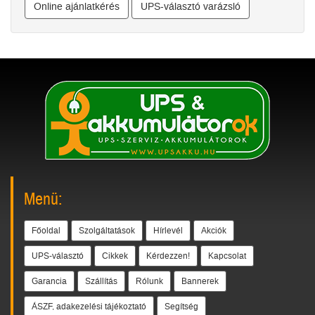
Online ajánlatkérés
UPS-választó varázsló
Menü:
Főoldal
Szolgáltatások
Hírlevél
Akciók
UPS-választó
Cikkek
Kérdezzen!
Kapcsolat
Garancia
Szállítás
Rólunk
Bannerek
ÁSZF, adakezelési tájékoztató
Segítség