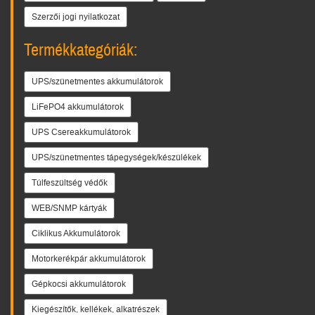
Szerzői jogi nyilatkozat
Termékkategóriák:
UPS/szünetmentes akkumulátorok
LiFePO4 akkumulátorok
UPS Csereakkumulátorok
UPS/szünetmentes tápegységek/készülékek
Túlfeszültség védők
WEB/SNMP kártyák
Ciklikus Akkumulátorok
Motorkerékpár akkumulátorok
Gépkocsi akkumulátorok
Kiegészítők, kellékek, alkatrészek