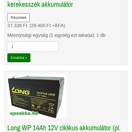
kerekesszék akkumulátor
Részletek
37.338
Ft
(29.400
Ft
+ÁFA)
Mennyiségi egység (1 egység ezt takarja): 1 db
Kosárba »
Long WP 14Ah 12V ciklikus akkumulátor (pl.