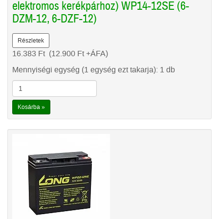
elektromos kerékpárhoz) WP14-12SE (6-
DZM-12, 6-DZF-12)
Részletek
16.383
Ft
(12.900
Ft
+ÁFA)
Mennyiségi egység (1 egység ezt takarja): 1 db
Kosárba »