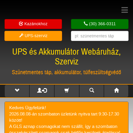
Toggle
navigat
Kazánokhoz
(30) 366-0311
UPS-szerviz
UPS és Akkumulátor Webáruház,
Szerviz
Szünetmentes táp, akkumulátor, túlfeszültségvédő
Kedves Ügyfelünk!
2026.08.08-án szombaton üzletünk nyitva tart 9:30-17:30
között!
A GLS aznap csomagokat nem szállít, így a szombaton
összekészített csomagok csak hétfőn kerülnek átadásra!