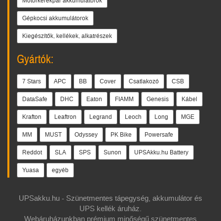
Motorkerékpár akkumulátorok
Gépkocsi akkumulátorok
Kiegészítők, kellékek, alkatrészek
Gyártók:
7 Stars
APC
BB
Cover
Csatlakozó
CSB
DataSafe
DHC
Eaton
FIAMM
Genesis
Kábel
Krafton
Leaftron
Legrand
Leoch
Long
MGE
MM
MUST
Odyssey
PK Bike
Powersafe
Reddot
SLA
SPS
Sunon
UPSAkku.hu Battery
Yuasa
egyéb
UPSakku.hu - Szünetmentes tápegység, akkumulátor és
UPS kellék áruház.
Webáruházunkban prémium minőségű szünetmentes