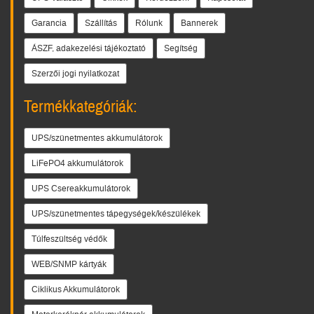
Garancia
Szállítás
Rólunk
Bannerek
ÁSZF, adakezelési tájékoztató
Segítség
Szerzői jogi nyilatkozat
Termékkategóriák:
UPS/szünetmentes akkumulátorok
LiFePO4 akkumulátorok
UPS Csereakkumulátorok
UPS/szünetmentes tápegységek/készülékek
Túlfeszültség védők
WEB/SNMP kártyák
Ciklikus Akkumulátorok