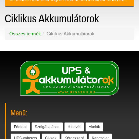
Ciklikus Akkumulátorok
Összes termék
Ciklikus Akkumulátorok
Menü:
Főoldal
Szolgáltatások
Hírlevél
Akciók
UPS-választó
Cikkek
Kérdezzen!
Kapcsolat