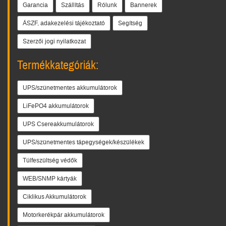
Garancia
Szállítás
Rólunk
Bannerek
ÁSZF, adakezelési tájékoztató
Segítség
Szerzői jogi nyilatkozat
Termékkategóriák:
UPS/szünetmentes akkumulátorok
LiFePO4 akkumulátorok
UPS Csereakkumulátorok
UPS/szünetmentes tápegységek/készülékek
Túlfeszültség védők
WEB/SNMP kártyák
Ciklikus Akkumulátorok
Motorkerékpár akkumulátorok