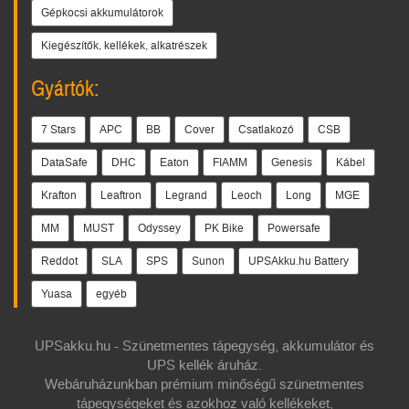
Gépkocsi akkumulátorok
Kiegészítők, kellékek, alkatrészek
Gyártók:
7 Stars
APC
BB
Cover
Csatlakozó
CSB
DataSafe
DHC
Eaton
FIAMM
Genesis
Kábel
Krafton
Leaftron
Legrand
Leoch
Long
MGE
MM
MUST
Odyssey
PK Bike
Powersafe
Reddot
SLA
SPS
Sunon
UPSAkku.hu Battery
Yuasa
egyéb
UPSakku.hu - Szünetmentes tápegység, akkumulátor és
UPS kellék áruház.
Webáruházunkban prémium minőségű szünetmentes
tápegységeket és azokhoz való kellékeket,