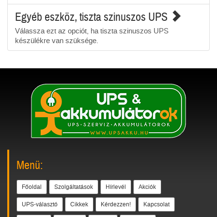
Egyéb eszköz, tiszta szinuszos UPS
Válassza ezt az opciót, ha tiszta szinuszos UPS
készülékre van szüksége.
Menü:
Főoldal
Szolgáltatások
Hírlevél
Akciók
UPS-választó
Cikkek
Kérdezzen!
Kapcsolat