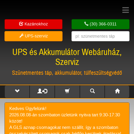
Toggle
navigat
Kazánokhoz
(30) 366-0311
UPS-szerviz
UPS és Akkumulátor Webáruház,
Szerviz
Szünetmentes táp, akkumulátor, túlfeszültségvédő
Kedves Ügyfelünk!
2026.08.08-án szombaton üzletünk nyitva tart 9:30-17:30
között!
A GLS aznap csomagokat nem szállít, így a szombaton
összekészített csomagok csak hétfőn kerülnek átadásra!