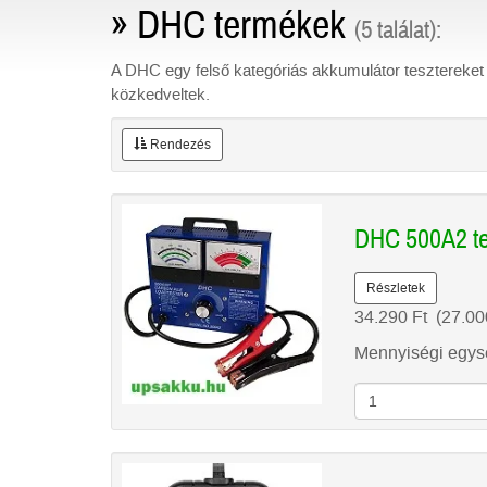
» DHC termékek
(5 találat):
A DHC egy felső kategóriás akkumulátor tesztereket i
közkedveltek.
Rendezés
DHC 500A2 te
Részletek
34.290
Ft
(27.0
Mennyiségi egysé