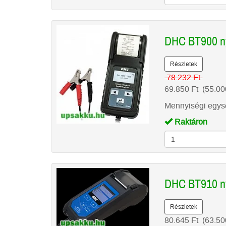
DHC BT900 ny
Részletek
78.232
Ft
69.850
Ft
(55.0
Mennyiségi egysé
Raktáron
DHC BT910 ny
Részletek
80.645
Ft
(63.5