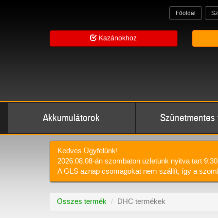
Főoldal
Sz
Kazánokhoz
Akkumulátorok
Szünetmentes 
Kedves Ügyfelünk!
2026.08.08-án szombaton üzletünk nyitva tart 9:30
A GLS aznap csomagokat nem szállít, így a szomb
Összes termék
DHC termékek