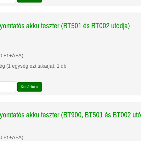
omtatós akku teszter (BT501 és BT002 utódja)
00
Ft
+ÁFA)
g (1 egység ezt takarja): 1 db
Kosárba »
omtatós akku teszter (BT900, BT501 és BT002 utó
00
Ft
+ÁFA)