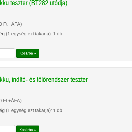
ku teszter (BT282 utódja)
00
Ft
+ÁFA)
g (1 egység ezt takarja): 1 db
Kosárba »
u, indító- és tölőrendszer teszter
00
Ft
+ÁFA)
g (1 egység ezt takarja): 1 db
Kosárba »