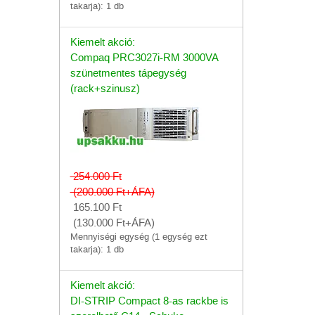
takarja): 1 db
Kiemelt akció:
Compaq PRC3027i-RM 3000VA
szünetmentes tápegység
(rack+szinusz)
254.000
Ft
(200.000
Ft
+ÁFA)
165.100
Ft
(130.000
Ft
+ÁFA)
Mennyiségi egység (1 egység ezt
takarja): 1 db
Kiemelt akció:
DI-STRIP Compact 8-as rackbe is