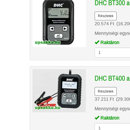
DHC BT300 ak
Részletek
20.574
Ft
(16.2
Mennyiségi egysé
Raktáron
DHC BT400 akk
Részletek
37.211
Ft
(29.3
Mennyiségi egysé
Raktáron