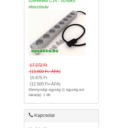
szerelhető C14 - Schuko
elosztósáv
17.272
Ft
(13.600
Ft
+ÁFA)
15.875
Ft
(12.500
Ft
+ÁFA)
Mennyiségi egység (1 egység ezt
takarja): 1 db
Kapcsolat