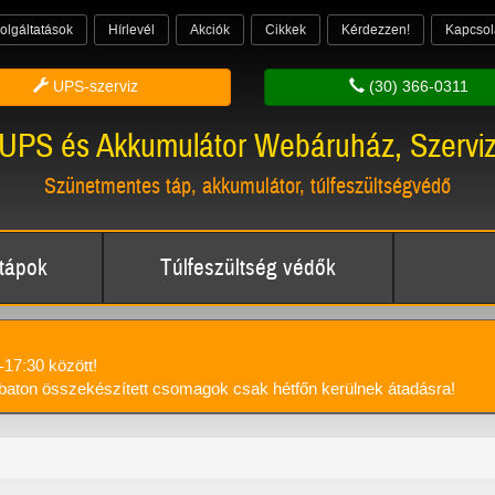
olgáltatások
Hírlevél
Akciók
Cikkek
Kérdezzen!
Kapcsol
UPS-szerviz
(30) 366-0311
UPS és Akkumulátor Webáruház, Szervi
Szünetmentes táp, akkumulátor, túlfeszültségvédő
tápok
Túlfeszültség védők
-17:30 között!
aton összekészített csomagok csak hétfőn kerülnek átadásra!