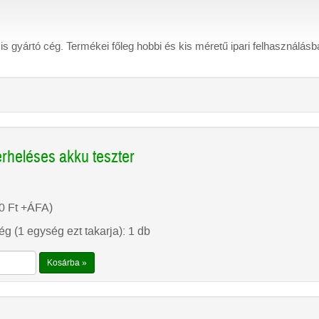
s gyártó cég. Termékei főleg hobbi és kis méretű ipari felhasználásb
rheléses akku teszter
00
Ft
+ÁFA)
g (1 egység ezt takarja): 1 db
Kosárba »