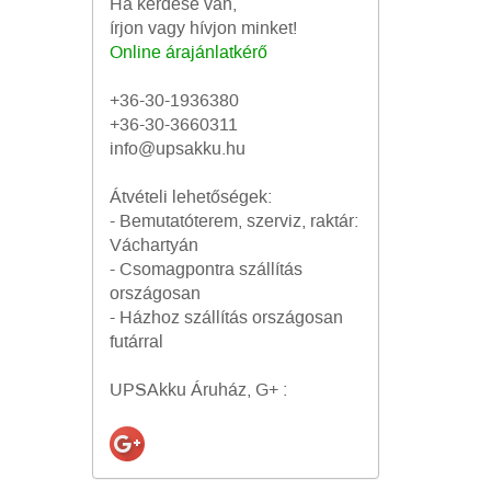
Ha kérdése van,
írjon vagy hívjon minket!
Online árajánlatkérő
+36-30-1936380
+36-30-3660311
info@upsakku.hu
Átvételi lehetőségek:
- Bemutatóterem, szerviz, raktár:
Váchartyán
- Csomagpontra szállítás
országosan
- Házhoz szállítás országosan
futárral
UPSAkku Áruház, G+ :