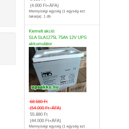
(4.000
Ft
+ÁFA)
Mennyiségi egység (1 egység ezt
takarja): 1 db
Kiemelt akció:
SLA SLA1275L 75Ah 12V UPS
akkumulátor
68.580
Ft
(54.000
Ft
+ÁFA)
55.880
Ft
(44.000
Ft
+ÁFA)
Mennyiségi egység (1 egység ezt