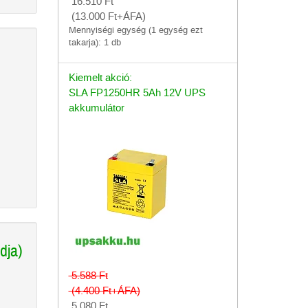
16.510
Ft
(13.000
Ft
+ÁFA)
Mennyiségi egység (1 egység ezt
takarja): 1 db
Kiemelt akció:
SLA FP1250HR 5Ah 12V UPS
akkumulátor
dja)
5.588
Ft
(4.400
Ft
+ÁFA)
5.080
Ft