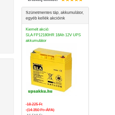
Szünetmentes táp, akkumulátor,
egyéb kellék akcióink
Kiemelt akció:
SLA FP12180HR 18Ah 12V UPS
akkumulátor
18.225
Ft
(14.350
Ft
+ÁFA)