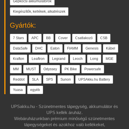
Gépkocsi akkumulátorok
Kiegészítők, kellékek, alkatrészek
Gyártók:
7 Stars
APC
BB
Cover
Csatlakozó
CSB
DataSafe
DHC
Eaton
FIAMM
Genesis
Kábel
Krafton
Leaftron
Legrand
Leoch
Long
MGE
MM
MUST
Odyssey
PK Bike
Powersafe
Reddot
SLA
SPS
Sunon
UPSAkku.hu Battery
Yuasa
egyéb
UPSakku.hu - Szünetmentes tápegység, akkumulátor és
UPS kellék áruház.
Webáruházunkban prémium minőségű szünetmentes
tápegységeket és azokhoz való kellékeket,