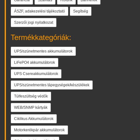
Garancia
Szállítás
Rólunk
Bannerek
ÁSZF, adakezelési tájékoztató
Segítség
Szerzői jogi nyilatkozat
Termékkategóriák:
UPS/szünetmentes akkumulátorok
LiFePO4 akkumulátorok
UPS Csereakkumulátorok
UPS/szünetmentes tápegységek/készülékek
Túlfeszültség védők
WEB/SNMP kártyák
Ciklikus Akkumulátorok
Motorkerékpár akkumulátorok