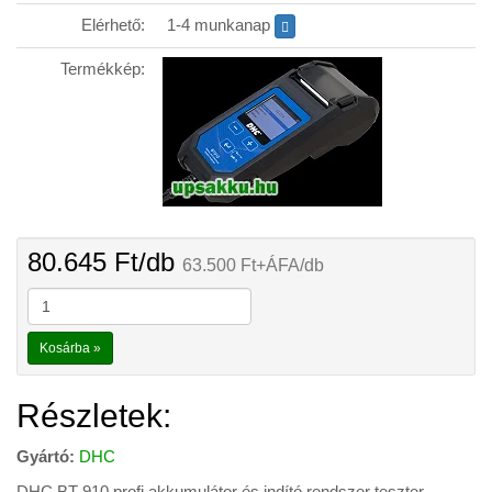
Elérhető:
1-4 munkanap
0-0-0
Termékkép:
80.645
Ft
/db
63.500
Ft
+ÁFA/db
Kosárba »
Részletek:
Gyártó:
DHC
DHC BT-910 profi akkumulátor és indító rendszer teszter