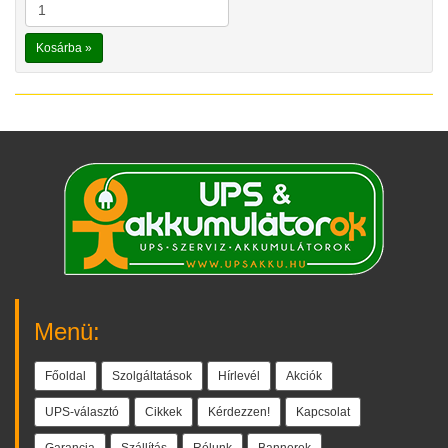
Kosárba »
Menü:
Főoldal
Szolgáltatások
Hírlevél
Akciók
UPS-választó
Cikkek
Kérdezzen!
Kapcsolat