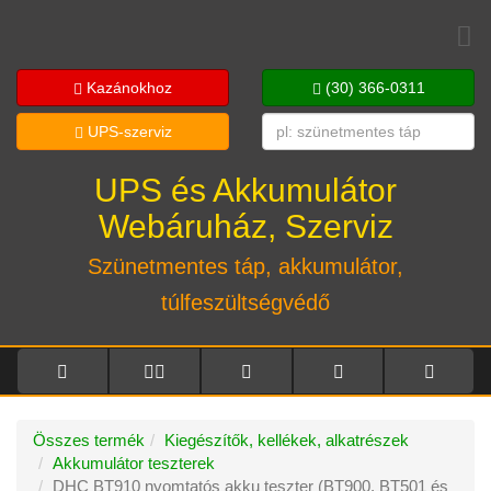
Toggl
navig
Kazánokhoz
(30) 366-0311
UPS-szerviz
UPS és Akkumulátor
Webáruház, Szerviz
Szünetmentes táp, akkumulátor,
túlfeszültségvédő
Összes termék
Kiegészítők, kellékek, alkatrészek
Akkumulátor teszterek
DHC BT910 nyomtatós akku teszter (BT900, BT501 és