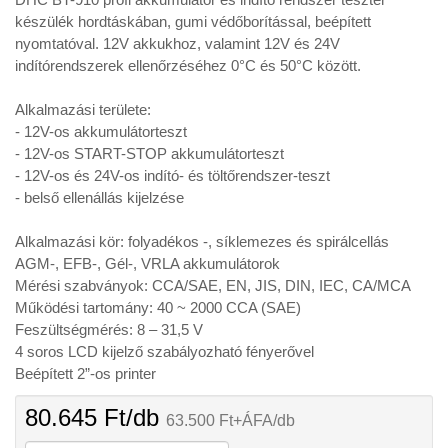
készülék hordtáskában, gumi védőborítással, beépített
nyomtatóval. 12V akkukhoz, valamint 12V és 24V
indítórendszerek ellenőrzéséhez 0°C és 50°C között.
Alkalmazási területe:
- 12V-os akkumulátorteszt
- 12V-os START-STOP akkumulátorteszt
- 12V-os és 24V-os indító- és töltőrendszer-teszt
- belső ellenállás kijelzése
Alkalmazási kör: folyadékos -, síklemezes és spirálcellás
AGM-, EFB-, Gél-, VRLA akkumulátorok
Mérési szabványok: CCA/SAE, EN, JIS, DIN, IEC, CA/MCA
Működési tartomány: 40 ~ 2000 CCA (SAE)
Feszültségmérés: 8 – 31,5 V
4 soros LCD kijelző szabályozható fényerővel
Beépített 2”-os printer
80.645
Ft
/db
63.500
Ft
+ÁFA/db