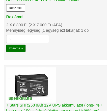
Részletek
Raktáron!
2 X 8.890
Ft
(2 X 7.000
Ft
+ÁFA)
Mennyiségi egység (1 egység ezt takarja): 1 db
Kosárba »
7 Stars SHR250 9Ah 12V UPS akkumulátor (long-life +
high-rate, 10év várható élettartam + nagy kisütőáram)