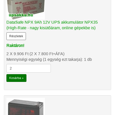
DataSafe NPX 9Ah 12V UPS akkumulátor NPX35
(High-Rate - nagy kisütőáram, online gépekbe is)
Részletek
Raktáron!
2 X 9.906
Ft
(2 X 7.800
Ft
+ÁFA)
Mennyiségi egység (1 egység ezt takarja): 1 db
Kosárba »