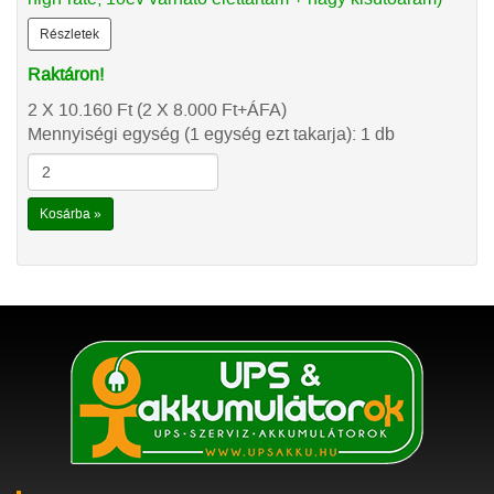
Részletek
Raktáron!
2 X 10.160
Ft
(2 X 8.000
Ft
+ÁFA)
Mennyiségi egység (1 egység ezt takarja): 1 db
Kosárba »