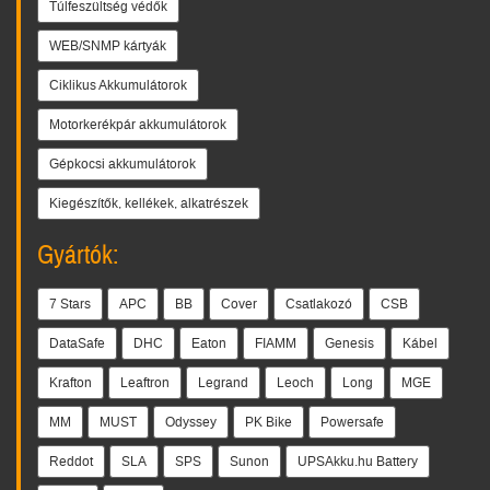
Túlfeszültség védők
WEB/SNMP kártyák
Ciklikus Akkumulátorok
Motorkerékpár akkumulátorok
Gépkocsi akkumulátorok
Kiegészítők, kellékek, alkatrészek
Gyártók:
7 Stars
APC
BB
Cover
Csatlakozó
CSB
DataSafe
DHC
Eaton
FIAMM
Genesis
Kábel
Krafton
Leaftron
Legrand
Leoch
Long
MGE
MM
MUST
Odyssey
PK Bike
Powersafe
Reddot
SLA
SPS
Sunon
UPSAkku.hu Battery