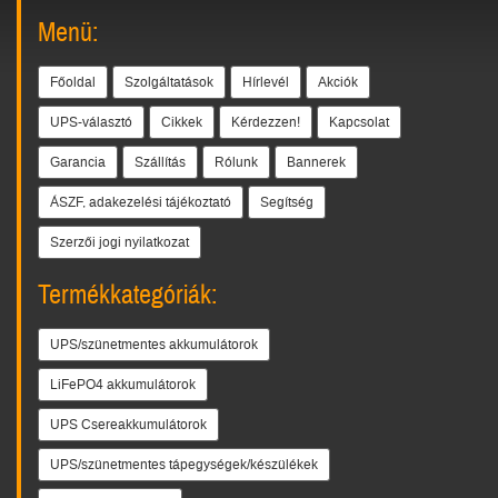
Menü:
Főoldal
Szolgáltatások
Hírlevél
Akciók
UPS-választó
Cikkek
Kérdezzen!
Kapcsolat
Garancia
Szállítás
Rólunk
Bannerek
ÁSZF, adakezelési tájékoztató
Segítség
Szerzői jogi nyilatkozat
Termékkategóriák:
UPS/szünetmentes akkumulátorok
LiFePO4 akkumulátorok
UPS Csereakkumulátorok
UPS/szünetmentes tápegységek/készülékek