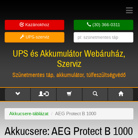
Toggle
navigat
Kazánokhoz
(30) 366-0311
UPS-szerviz
UPS és Akkumulátor Webáruház,
Szerviz
Szünetmentes táp, akkumulátor, túlfeszültségvédő
Akkucsere-táblázat
AEG Protect B 1000
Akkucsere: AEG Protect B 1000