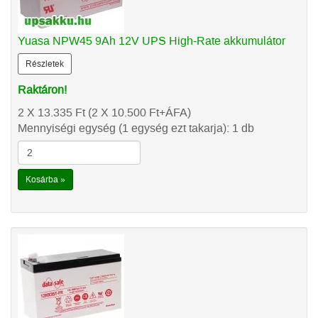
Yuasa NPW45 9Ah 12V UPS High-Rate akkumulátor
Részletek
Raktáron!
2 X 13.335
Ft
(2 X 10.500
Ft
+ÁFA)
Mennyiségi egység (1 egység ezt takarja): 1 db
Kosárba »