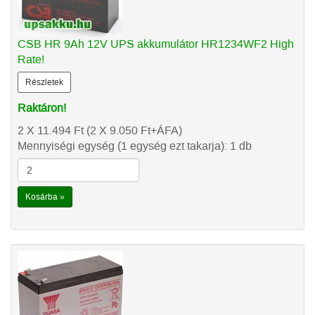
CSB HR 9Ah 12V UPS akkumulátor HR1234WF2 High
Rate!
Részletek
Raktáron!
2 X 11.494
Ft
(2 X 9.050
Ft
+ÁFA)
Mennyiségi egység (1 egység ezt takarja): 1 db
Kosárba »