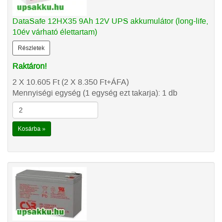
DataSafe 12HX35 9Ah 12V UPS akkumulátor (long-life,
10év várható élettartam)
Részletek
Raktáron!
2 X 10.605
Ft
(2 X 8.350
Ft
+ÁFA)
Mennyiségi egység (1 egység ezt takarja): 1 db
Kosárba »