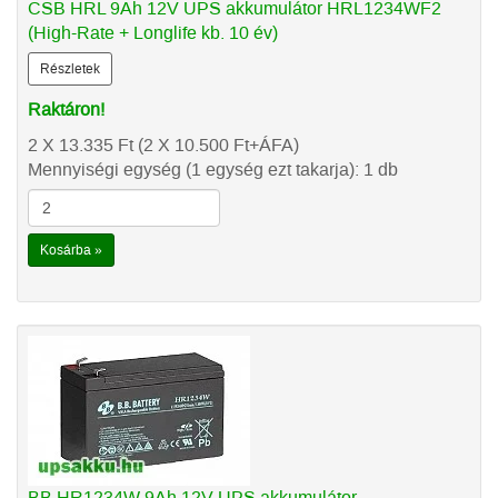
CSB HRL 9Ah 12V UPS akkumulátor HRL1234WF2
(High-Rate + Longlife kb. 10 év)
Részletek
Raktáron!
2 X 13.335
Ft
(2 X 10.500
Ft
+ÁFA)
Mennyiségi egység (1 egység ezt takarja): 1 db
Kosárba »
BB HR1234W 9Ah 12V UPS akkumulátor