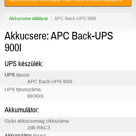
Akkucsere-táblázat
APC Back-UPS 900I
Akkucsere: APC Back-UPS
900I
UPS készülék:
UPS
típusa:
APC Back-UPS 900I
UPS típusszáma:
BK900I
Akkumulátor:
Gyári akkucsomag cikkszáma:
2db RBC3
Akkumulátor
típusa: