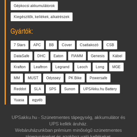
Gépkocsi akkumulátorok
Kiegészítők, kellékek, alkatrészek
Gyártók:
7 Stars
APC
BB
Cover
Csatlakozó
CSB
DataSafe
DHC
Eaton
FIAMM
Genesis
Kábel
Krafton
Leaftron
Legrand
Leoch
Long
MGE
MM
MUST
Odyssey
PK Bike
Powersafe
Reddot
SLA
SPS
Sunon
UPSAkku.hu Battery
Yuasa
egyéb
UPSakku.hu - Szünetmentes tápegység, akkumulátor és
UPS kellék áruház.
Webáruházunkban prémium minőségű szünetmentes
tápegységeket és azokhoz való kellékeket,