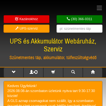
Toggle
navigat
Kazánokhoz
(30) 366-0311
UPS-szerviz
UPS és Akkumulátor Webáruház,
Szerviz
Szünetmentes táp, akkumulátor, túlfeszültségvédő
Kedves Ügyfelünk!
2026.08.08-án szombaton üzletünk nyitva tart 9:30-17:30
között!
A GLS aznap csomagokat nem szállít, így a szombaton
összekészített csomagok csak hétfőn kerülnek átadásra!