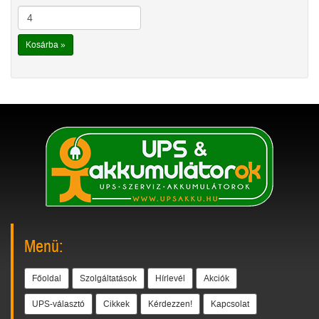
Kosárba »
Menü:
Főoldal
Szolgáltatások
Hírlevél
Akciók
UPS-választó
Cikkek
Kérdezzen!
Kapcsolat