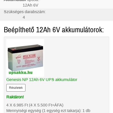
12Ah 6V
Szükséges darabszám:
4
Beépíthető 12Ah 6V akkumulátorok:
Genesis NP 12Ah 6V UPS akkumulátor
Részletek
Raktáron!
4 X 6.985
Ft
(4 X 5.500
Ft
+ÁFA)
Mennyiségi egység (1 egység ezt takarja): 1 db