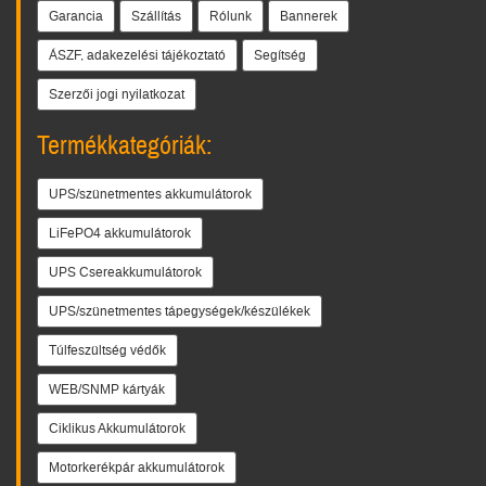
Garancia
Szállítás
Rólunk
Bannerek
ÁSZF, adakezelési tájékoztató
Segítség
Szerzői jogi nyilatkozat
Termékkategóriák:
UPS/szünetmentes akkumulátorok
LiFePO4 akkumulátorok
UPS Csereakkumulátorok
UPS/szünetmentes tápegységek/készülékek
Túlfeszültség védők
WEB/SNMP kártyák
Ciklikus Akkumulátorok
Motorkerékpár akkumulátorok