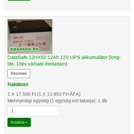
DataSafe 12HX50 12Ah 12V UPS akkumulátor (long-
life, 10év várható élettartam)
Részletek
Raktáron!
1 X 17.590
Ft
(1 X 13.850
Ft
+ÁFA)
Mennyiségi egység (1 egység ezt takarja): 1 db
Kosárba »