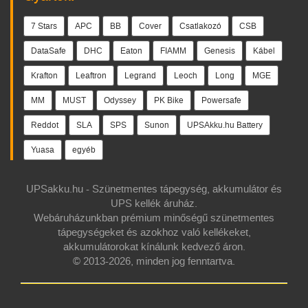
7 Stars
APC
BB
Cover
Csatlakozó
CSB
DataSafe
DHC
Eaton
FIAMM
Genesis
Kábel
Krafton
Leaftron
Legrand
Leoch
Long
MGE
MM
MUST
Odyssey
PK Bike
Powersafe
Reddot
SLA
SPS
Sunon
UPSAkku.hu Battery
Yuasa
egyéb
UPSakku.hu - Szünetmentes tápegység, akkumulátor és
UPS kellék áruház.
Webáruházunkban prémium minőségű szünetmentes
tápegységeket és azokhoz való kellékeket,
akkumulátorokat kínálunk kedvező áron.
© 2013-2026, minden jog fenntartva.