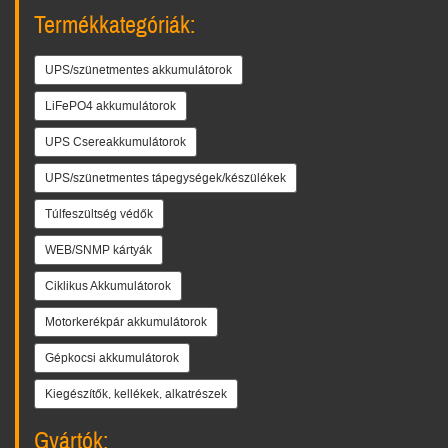
Termékkategóriák:
UPS/szünetmentes akkumulátorok
LiFePO4 akkumulátorok
UPS Csereakkumulátorok
UPS/szünetmentes tápegységek/készülékek
Túlfeszültség védők
WEB/SNMP kártyák
Ciklikus Akkumulátorok
Motorkerékpár akkumulátorok
Gépkocsi akkumulátorok
Kiegészítők, kellékek, alkatrészek
Gyártók: