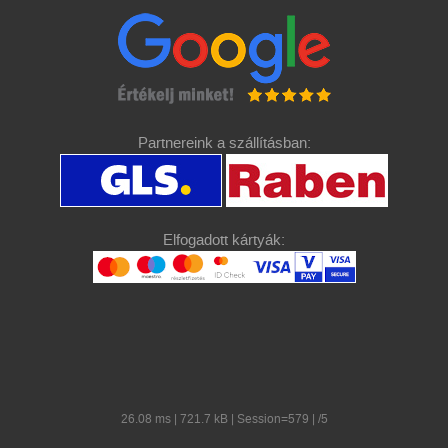
Partnereink a szállításban:
Elfogadott kártyák:
26.08 ms | 721.7 kB | Session=579 | /5