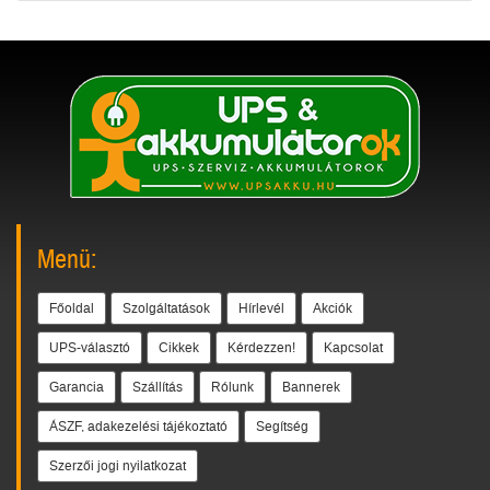
Menü:
Főoldal
Szolgáltatások
Hírlevél
Akciók
UPS-választó
Cikkek
Kérdezzen!
Kapcsolat
Garancia
Szállítás
Rólunk
Bannerek
ÁSZF, adakezelési tájékoztató
Segítség
Szerzői jogi nyilatkozat