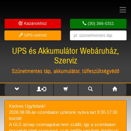
Toggle
navigat
Kazánokhoz
(30) 366-0311
UPS-szerviz
UPS és Akkumulátor Webáruház,
Szerviz
Szünetmentes táp, akkumulátor, túlfeszültségvédő
Kedves Ügyfelünk!
2026.08.08-án szombaton üzletünk nyitva tart 9:30-17:30
között!
A GLS aznap csomagokat nem szállít, így a szombaton
összekészített csomagok csak hétfőn kerülnek átadásra!