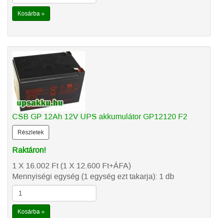
Kosárba »
CSB GP 12Ah 12V UPS akkumulátor GP12120 F2
Részletek
Raktáron!
1 X 16.002
Ft
(1 X 12.600
Ft
+ÁFA)
Mennyiségi egység (1 egység ezt takarja): 1 db
Kosárba »