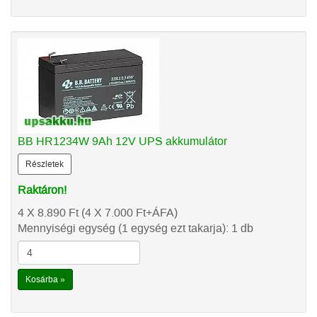
BB HR1234W 9Ah 12V UPS akkumulátor
Részletek
Raktáron!
4 X 8.890
Ft
(4 X 7.000
Ft
+ÁFA)
Mennyiségi egység (1 egység ezt takarja): 1 db
Kosárba »