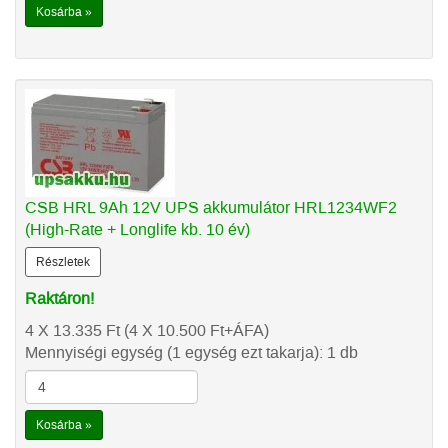
Kosárba »
CSB HRL 9Ah 12V UPS akkumulátor HRL1234WF2
(High-Rate + Longlife kb. 10 év)
Részletek
Raktáron!
4 X 13.335
Ft
(4 X 10.500
Ft
+ÁFA)
Mennyiségi egység (1 egység ezt takarja): 1 db
Kosárba »