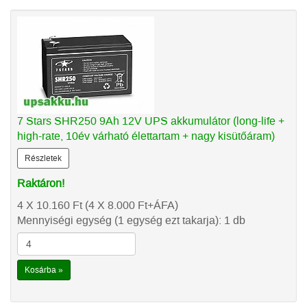
7 Stars SHR250 9Ah 12V UPS akkumulátor (long-life +
high-rate, 10év várható élettartam + nagy kisütőáram)
Részletek
Raktáron!
4 X 10.160
Ft
(4 X 8.000
Ft
+ÁFA)
Mennyiségi egység (1 egység ezt takarja): 1 db
Kosárba »