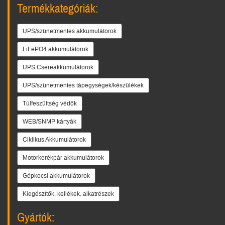
Termékkategóriák:
UPS/szünetmentes akkumulátorok
LiFePO4 akkumulátorok
UPS Csereakkumulátorok
UPS/szünetmentes tápegységek/készülékek
Túlfeszültség védők
WEB/SNMP kártyák
Ciklikus Akkumulátorok
Motorkerékpár akkumulátorok
Gépkocsi akkumulátorok
Kiegészítők, kellékek, alkatrészek
Gyártók: