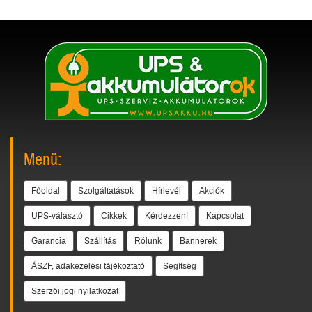
Menü:
Főoldal
Szolgáltatások
Hírlevél
Akciók
UPS-választó
Cikkek
Kérdezzen!
Kapcsolat
Garancia
Szállítás
Rólunk
Bannerek
ÁSZF, adakezelési tájékoztató
Segítség
Szerzői jogi nyilatkozat