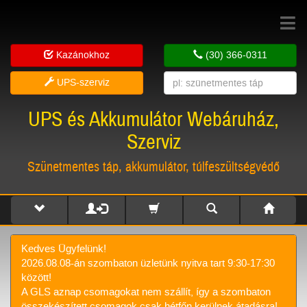
Toggle
navigat
Kazánokhoz
(30) 366-0311
UPS-szerviz
UPS és Akkumulátor Webáruház,
Szerviz
Szünetmentes táp, akkumulátor, túlfeszültségvédő
Kedves Ügyfelünk!
2026.08.08-án szombaton üzletünk nyitva tart 9:30-17:30
között!
A GLS aznap csomagokat nem szállít, így a szombaton
összekészített csomagok csak hétfőn kerülnek átadásra!