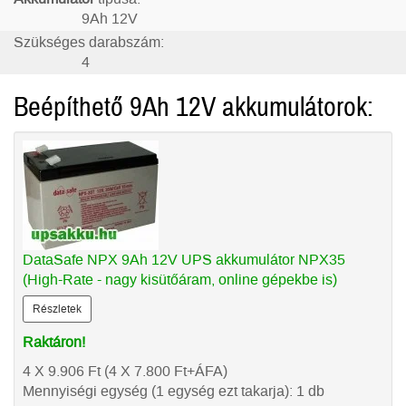
9Ah 12V
Szükséges darabszám:
4
Beépíthető 9Ah 12V akkumulátorok:
DataSafe NPX 9Ah 12V UPS akkumulátor NPX35
(High-Rate - nagy kisütőáram, online gépekbe is)
Részletek
Raktáron!
4 X 9.906
Ft
(4 X 7.800
Ft
+ÁFA)
Mennyiségi egység (1 egység ezt takarja): 1 db