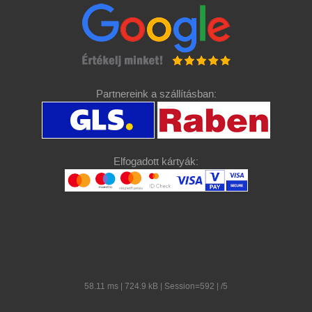
Partnereink a szállításban:
Elfogadott kártyák:
58.11 ms | 724.9 kB | Session=592 | /5