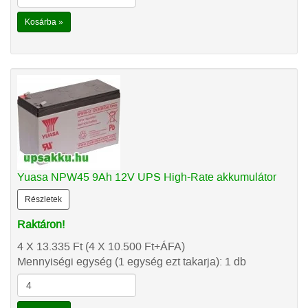
Kosárba »
Yuasa NPW45 9Ah 12V UPS High-Rate akkumulátor
Részletek
Raktáron!
4 X 13.335
Ft
(4 X 10.500
Ft
+ÁFA)
Mennyiségi egység (1 egység ezt takarja): 1 db