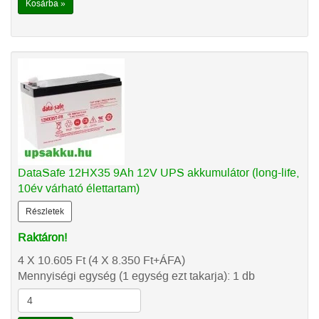
Kosárba »
DataSafe 12HX35 9Ah 12V UPS akkumulátor (long-life,
10év várható élettartam)
Részletek
Raktáron!
4 X 10.605
Ft
(4 X 8.350
Ft
+ÁFA)
Mennyiségi egység (1 egység ezt takarja): 1 db