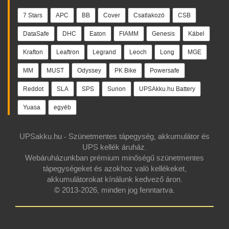
7 Stars
APC
BB
Cover
Csatlakozó
CSB
DataSafe
DHC
Eaton
FIAMM
Genesis
Kábel
Krafton
Leaftron
Legrand
Leoch
Long
MGE
MM
MUST
Odyssey
PK Bike
Powersafe
Reddot
SLA
SPS
Sunon
UPSAkku.hu Battery
Yuasa
egyéb
UPSakku.hu - Szünetmentes tápegység, akkumulátor és
UPS kellék áruház.
Webáruházunkban prémium minőségű szünetmentes
tápegységeket és azokhoz való kellékeket,
akkumulátorokat kínálunk kedvező áron.
© 2013-2026, minden jog fenntartva.