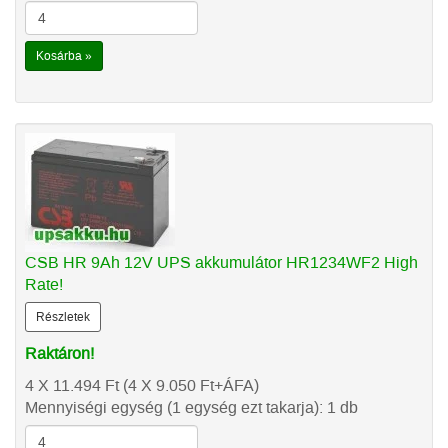
Kosárba »
CSB HR 9Ah 12V UPS akkumulátor HR1234WF2 High
Rate!
Részletek
Raktáron!
4 X 11.494
Ft
(4 X 9.050
Ft
+ÁFA)
Mennyiségi egység (1 egység ezt takarja): 1 db