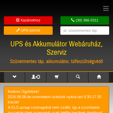
Toggle
navigat
Kazánokhoz
(30) 366-0311
UPS-szerviz
UPS és Akkumulátor Webáruház,
Szerviz
Szünetmentes táp, akkumulátor, túlfeszültségvédő
Kedves Ügyfelünk!
2026.08.08-án szombaton üzletünk nyitva tart 9:30-17:30
között!
A GLS aznap csomagokat nem szállít, így a szombaton
összekészített csomagok csak hétfőn kerülnek átadásra!