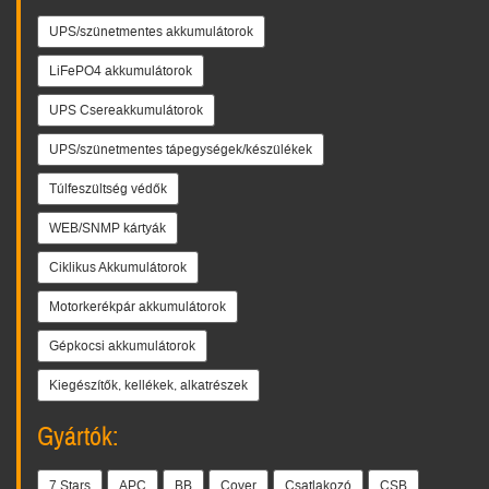
UPS/szünetmentes akkumulátorok
LiFePO4 akkumulátorok
UPS Csereakkumulátorok
UPS/szünetmentes tápegységek/készülékek
Túlfeszültség védők
WEB/SNMP kártyák
Ciklikus Akkumulátorok
Motorkerékpár akkumulátorok
Gépkocsi akkumulátorok
Kiegészítők, kellékek, alkatrészek
Gyártók:
7 Stars
APC
BB
Cover
Csatlakozó
CSB