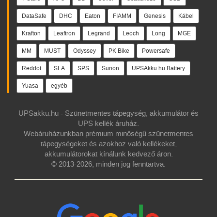
DataSafe
DHC
Eaton
FIAMM
Genesis
Kábel
Krafton
Leaftron
Legrand
Leoch
Long
MGE
MM
MUST
Odyssey
PK Bike
Powersafe
Reddot
SLA
SPS
Sunon
UPSAkku.hu Battery
Yuasa
egyéb
UPSakku.hu - Szünetmentes tápegység, akkumulátor és
UPS kellék áruház.
Webáruházunkban prémium minőségű szünetmentes
tápegységeket és azokhoz való kellékeket,
akkumulátorokat kínálunk kedvező áron.
© 2013-2026, minden jog fenntartva.