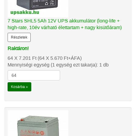
7 Stars SHL5 5Ah 12V UPS akkumulátor (long-life +
high-rate, 10év várható élettartam + nagy kisütőáram)
Részletek
Raktáron!
64 X 7.201
Ft
(64 X 5.670
Ft
+ÁFA)
Mennyiségi egység (1 egység ezt takarja): 1 db
Kosárba »