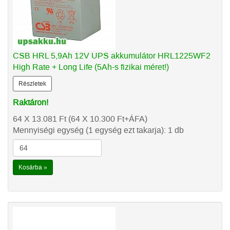
CSB HRL 5,9Ah 12V UPS akkumulátor HRL1225WF2
High Rate + Long Life (5Ah-s fizikai méret!)
Részletek
Raktáron!
64 X 13.081
Ft
(64 X 10.300
Ft
+ÁFA)
Mennyiségi egység (1 egység ezt takarja): 1 db
Kosárba »