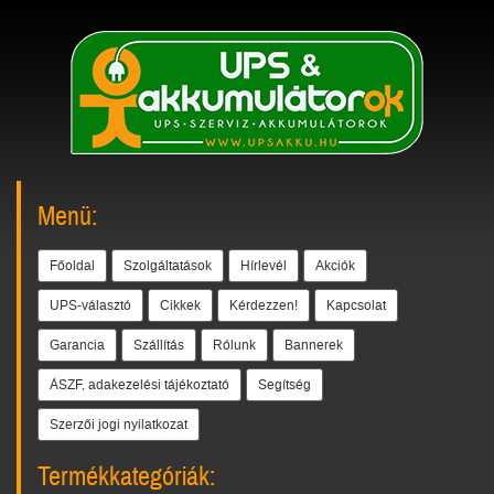
Menü:
Főoldal
Szolgáltatások
Hírlevél
Akciók
UPS-választó
Cikkek
Kérdezzen!
Kapcsolat
Garancia
Szállítás
Rólunk
Bannerek
ÁSZF, adakezelési tájékoztató
Segítség
Szerzői jogi nyilatkozat
Termékkategóriák: