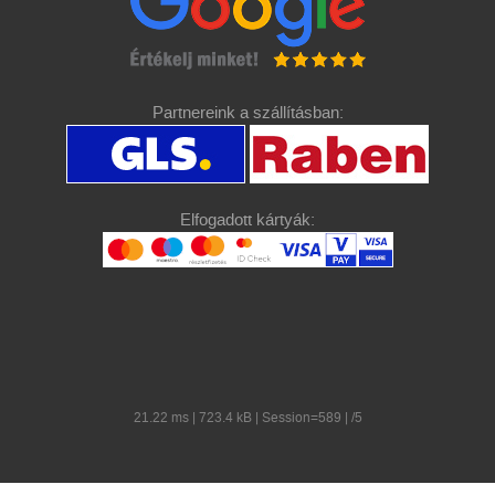
Partnereink a szállításban:
Elfogadott kártyák:
21.22 ms | 723.4 kB | Session=589 | /5