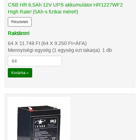
CSB HR 6,5Ah 12V UPS akkumulátor HR1227WF2
High Rate! (5Ah-s fizikai méret!)
Részletek
Raktáron!
64 X 11.748
Ft
(64 X 9.250
Ft
+ÁFA)
Mennyiségi egység (1 egység ezt takarja): 1 db
Kosárba »