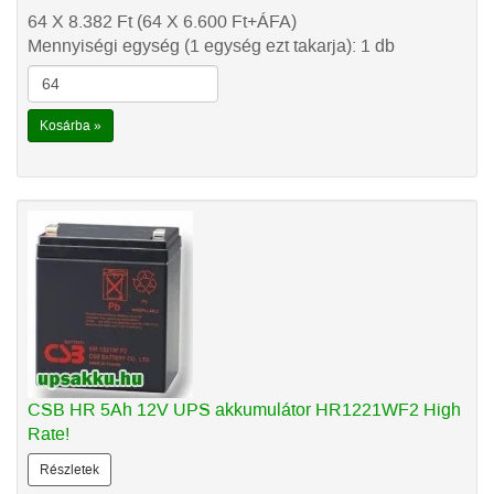
64 X 8.382
Ft
(64 X 6.600
Ft
+ÁFA)
Mennyiségi egység (1 egység ezt takarja): 1 db
Kosárba »
CSB HR 5Ah 12V UPS akkumulátor HR1221WF2 High
Rate!
Részletek