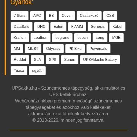
Gyártók:
7 Stars
APC
BB
Cover
Csatlakozó
CSB
DataSafe
DHC
Eaton
FIAMM
Genesis
Kábel
Krafton
Leaftron
Legrand
Leoch
Long
MGE
MM
MUST
Odyssey
PK Bike
Powersafe
Reddot
SLA
SPS
Sunon
UPSAkku.hu Battery
Yuasa
egyéb
UPSakku.hu - Szünetmentes tápegység, akkumulátor és
UPS kellék áruház.
Webáruházunkban prémium minőségű szünetmentes
tápegységeket és azokhoz való kellékeket,
akkumulátorokat kínálunk kedvező áron.
© 2013-2026, minden jog fenntartva.