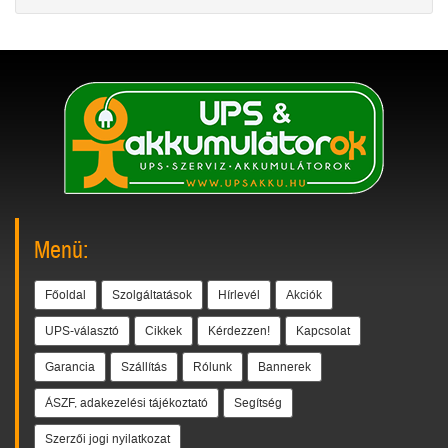
Menü:
Főoldal
Szolgáltatások
Hírlevél
Akciók
UPS-választó
Cikkek
Kérdezzen!
Kapcsolat
Garancia
Szállítás
Rólunk
Bannerek
ÁSZF, adakezelési tájékoztató
Segítség
Szerzői jogi nyilatkozat