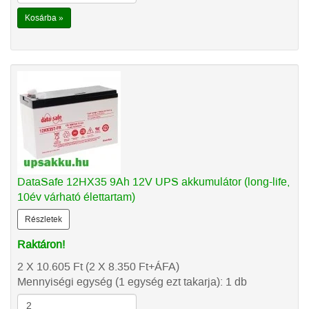
Kosárba »
DataSafe 12HX35 9Ah 12V UPS akkumulátor (long-life,
10év várható élettartam)
Részletek
Raktáron!
2 X 10.605
Ft
(2 X 8.350
Ft
+ÁFA)
Mennyiségi egység (1 egység ezt takarja): 1 db