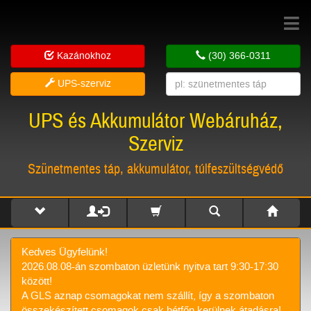
Toggle
navigat
Kazánokhoz
(30) 366-0311
UPS-szerviz
UPS és Akkumulátor Webáruház,
Szerviz
Szünetmentes táp, akkumulátor, túlfeszültségvédő
Kedves Ügyfelünk!
2026.08.08-án szombaton üzletünk nyitva tart 9:30-17:30
között!
A GLS aznap csomagokat nem szállít, így a szombaton
összekészített csomagok csak hétfőn kerülnek átadásra!