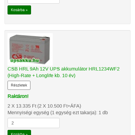
Kosárba »
CSB HRL 9Ah 12V UPS akkumulátor HRL1234WF2
(High-Rate + Longlife kb. 10 év)
Részletek
Raktáron!
2 X 13.335
Ft
(2 X 10.500
Ft
+ÁFA)
Mennyiségi egység (1 egység ezt takarja): 1 db
Kosárba »