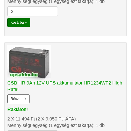
Mennyiségi egység (1 egység ezt takarja): 1 db
Kosárba »
CSB HR 9Ah 12V UPS akkumulátor HR1234WF2 High
Rate!
Részletek
Raktáron!
2 X 11.494
Ft
(2 X 9.050
Ft
+ÁFA)
Mennyiségi egység (1 egység ezt takarja): 1 db