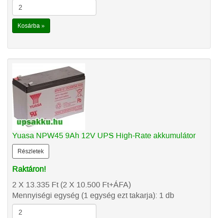
Kosárba »
Yuasa NPW45 9Ah 12V UPS High-Rate akkumulátor
Részletek
Raktáron!
2 X 13.335
Ft
(2 X 10.500
Ft
+ÁFA)
Mennyiségi egység (1 egység ezt takarja): 1 db