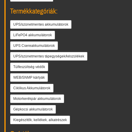
Termékkategóriák:
UPS/szünetmentes akkumulátorok
LiFePO4 akkumulátorok
UPS Csereakkumulátorok
UPS/szünetmentes tápegységek/készülékek
Túlfeszültség védők
WEB/SNMP kártyák
Ciklikus Akkumulátorok
Motorkerékpár akkumulátorok
Gépkocsi akkumulátorok
Kiegészítők, kellékek, alkatrészek