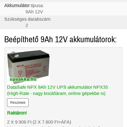
Akkumulátor
típusa:
9Ah 12V
Szükséges darabszám:
2
Beépíthető 9Ah 12V akkumulátorok:
DataSafe NPX 9Ah 12V UPS akkumulátor NPX35
(High-Rate - nagy kisütőáram, online gépekbe is)
Részletek
Raktáron!
2 X 9.906
Ft
(2 X 7.800
Ft
+ÁFA)