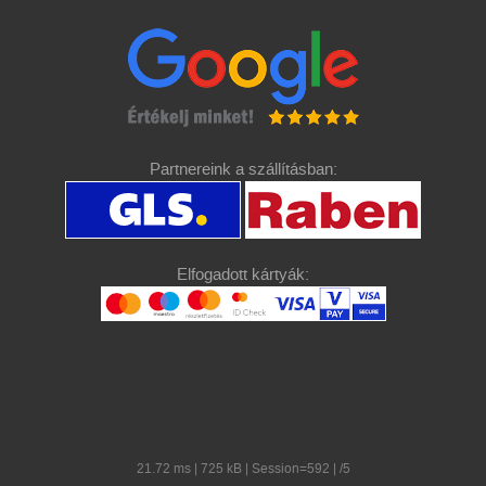
Partnereink a szállításban:
Elfogadott kártyák:
21.72 ms | 725 kB | Session=592 | /5