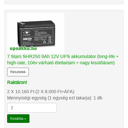
7 Stars SHR250 9Ah 12V UPS akkumulátor (long-life +
high-rate, 10év várható élettartam + nagy kisütőáram)
Részletek
Raktáron!
2 X 10.160
Ft
(2 X 8.000
Ft
+ÁFA)
Mennyiségi egység (1 egység ezt takarja): 1 db
Kosárba »