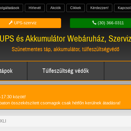
olgáltatások
Hírlevél
Akciók
Cikkek
Kérdezzen!
Kapcsol
UPS-szerviz
(30) 366-0311
UPS és Akkumulátor Webáruház, Szervi
Szünetmentes táp, akkumulátor, túlfeszültségvédő
tápok
Túlfeszültség védők
-17:30 között!
aton összekészített csomagok csak hétfőn kerülnek átadásra!
XLI