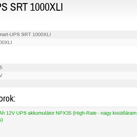
PS SRT 1000XLI
art-UPS SRT 1000XLI
00XLI
5
V
orok:
h 12V UPS akkumulátor NPX35 (High-Rate - nagy kisütőáram
s)