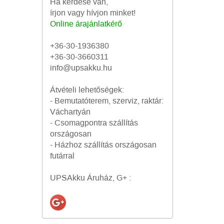
Ha kérdése van,
írjon vagy hívjon minket!
Online árajánlatkérő
+36-30-1936380
+36-30-3660311
info@upsakku.hu
Átvételi lehetőségek:
- Bemutatóterem, szerviz, raktár:
Váchartyán
- Csomagpontra szállítás
országosan
- Házhoz szállítás országosan
futárral
UPSAkku Áruház, G+ :