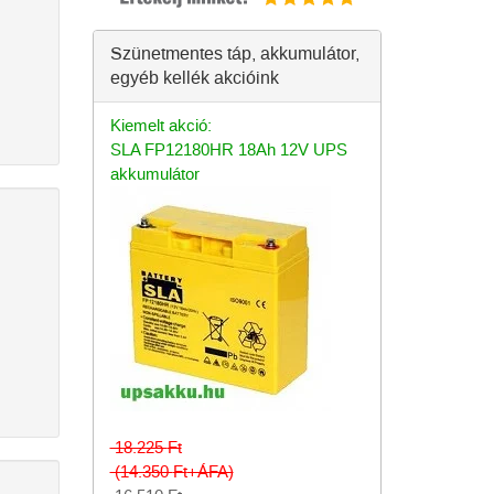
Szünetmentes táp, akkumulátor,
egyéb kellék akcióink
Kiemelt akció:
SLA FP12180HR 18Ah 12V UPS
akkumulátor
18.225
Ft
(14.350
Ft
+ÁFA)