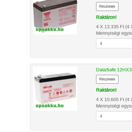
Részletek
Raktáron!
4 X 13.335
Ft
(4 
Mennyiségi egysé
DataSafe 12HX35 
Részletek
Raktáron!
4 X 10.605
Ft
(4 
Mennyiségi egysé