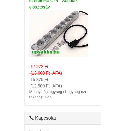
szerelhető C14 - Schuko
elosztósáv
17.272
Ft
(13.600
Ft
+ÁFA)
15.875
Ft
(12.500
Ft
+ÁFA)
Mennyiségi egység (1 egység ezt
takarja): 1 db
Kapcsolat