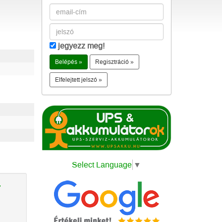
jegyezz meg!
Regisztráció »
Elfelejtett jelszó »
Select Language
▼
,