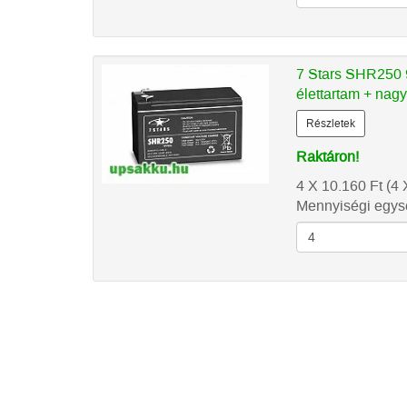
7 Stars SHR250 9
élettartam + nag
Részletek
Raktáron!
4 X 10.160
Ft
(4 
Mennyiségi egysé