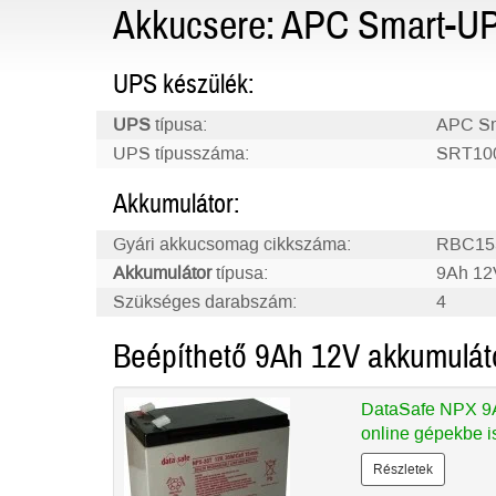
Akkucsere: APC Smart-U
UPS készülék:
UPS
típusa:
APC Sm
UPS típusszáma:
SRT10
Akkumulátor:
Gyári akkucsomag cikkszáma:
RBC15
Akkumulátor
típusa:
9Ah 12
Szükséges darabszám:
4
Beépíthető 9Ah 12V akkumulát
DataSafe NPX 9A
online gépekbe i
Részletek