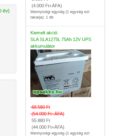
(4.000
Ft
+ÁFA)
 év)
Mennyiségi egység (1 egység ezt
takarja): 1 db
Kiemelt akció:
SLA SLA1275L 75Ah 12V UPS
akkumulátor
68.580
Ft
(54.000
Ft
+ÁFA)
55.880
Ft
(44.000
Ft
+ÁFA)
Mennyiségi egység (1 egység ezt