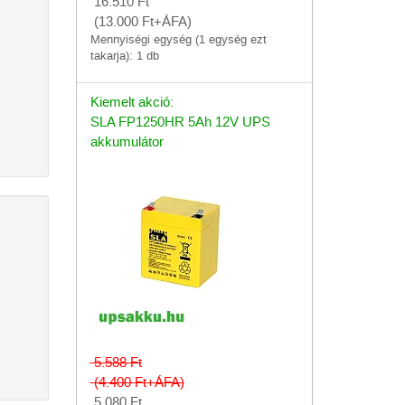
16.510
Ft
(13.000
Ft
+ÁFA)
Mennyiségi egység (1 egység ezt
takarja): 1 db
Kiemelt akció:
SLA FP1250HR 5Ah 12V UPS
akkumulátor
)
5.588
Ft
(4.400
Ft
+ÁFA)
5.080
Ft