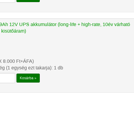
Ah 12V UPS akkumulátor (long-life + high-rate, 10év várható
y kisütőáram)
X 8.000
Ft
+ÁFA)
g (1 egység ezt takarja): 1 db
Kosárba »