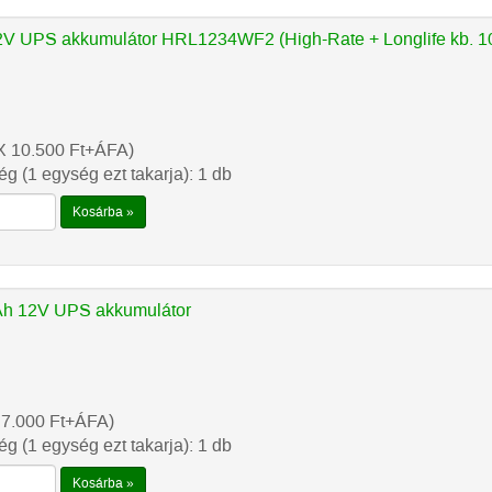
 UPS akkumulátor HRL1234WF2 (High-Rate + Longlife kb. 10
X 10.500
Ft
+ÁFA)
g (1 egység ezt takarja): 1 db
Kosárba »
h 12V UPS akkumulátor
 7.000
Ft
+ÁFA)
g (1 egység ezt takarja): 1 db
Kosárba »