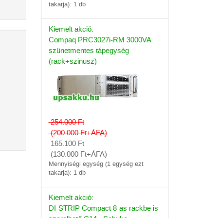
takarja): 1 db
Kiemelt akció:
Compaq PRC3027i-RM 3000VA
szünetmentes tápegység
(rack+szinusz)
254.000
Ft
(200.000
Ft
+ÁFA)
165.100
Ft
(130.000
Ft
+ÁFA)
Mennyiségi egység (1 egység ezt
takarja): 1 db
Kiemelt akció:
DI-STRIP Compact 8-as rackbe is