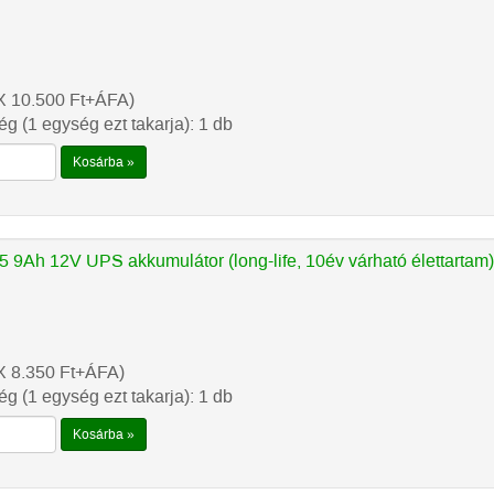
X 10.500
Ft
+ÁFA)
g (1 egység ezt takarja): 1 db
Kosárba »
9Ah 12V UPS akkumulátor (long-life, 10év várható élettartam
X 8.350
Ft
+ÁFA)
g (1 egység ezt takarja): 1 db
Kosárba »