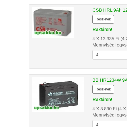
CSB HRL 9Ah 12V
Részletek
Raktáron!
4 X 13.335
Ft
(4 
Mennyiségi egysé
BB HR1234W 9A
Részletek
Raktáron!
4 X 8.890
Ft
(4 X
Mennyiségi egysé