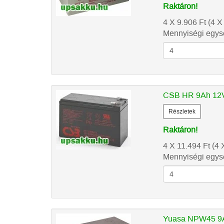
Raktáron!
4 X 9.906
Ft
(4 X
Mennyiségi egysé
CSB HR 9Ah 12V
Részletek
Raktáron!
4 X 11.494
Ft
(4 
Mennyiségi egysé
Yuasa NPW45 9A