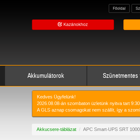
Főoldal
Sz
Kazánokhoz
Akkumulátorok
Szünetmentes 
Kedves Ügyfelünk!
2026.08.08-án szombaton üzletünk nyitva tart 9:30
A GLS aznap csomagokat nem szállít, így a szomb
Akkucsere-táblázat
APC Smart-UPS SRT 1000