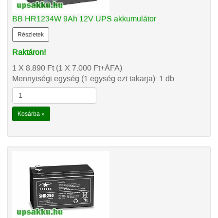
BB HR1234W 9Ah 12V UPS akkumulátor
Részletek
Raktáron!
1 X 8.890
Ft
(1 X 7.000
Ft
+ÁFA)
Mennyiségi egység (1 egység ezt takarja): 1 db
Kosárba »