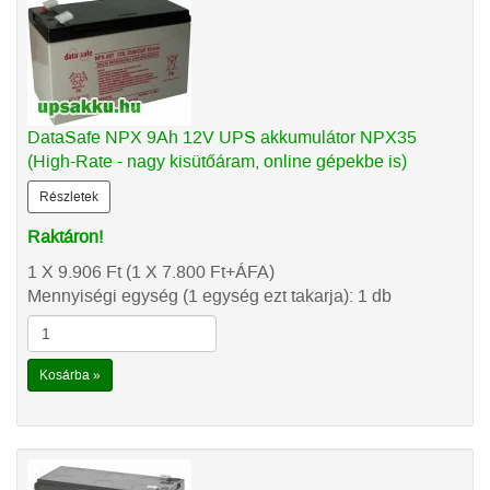
DataSafe NPX 9Ah 12V UPS akkumulátor NPX35
(High-Rate - nagy kisütőáram, online gépekbe is)
Részletek
Raktáron!
1 X 9.906
Ft
(1 X 7.800
Ft
+ÁFA)
Mennyiségi egység (1 egység ezt takarja): 1 db
Kosárba »