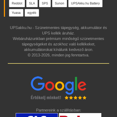
Reddot
SLA
SPS
Sunon
UPSAkku.hu Battery
Yuasa
egyéb
UPSakku.hu - Szünetmentes tápegység, akkumulátor és
UPS kellék áruház.
Webáruházunkban prémium minőségű szünetmentes
tápegységeket és azokhoz való kellékeket,
akkumulátorokat kínálunk kedvező áron.
© 2013-2026, minden jog fenntartva.
Partnereink a szállításban: