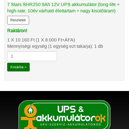
7 Stars SHR250 9Ah 12V UPS akkumulátor (long-life +
high-rate, 10év várható élettartam + nagy kisütőáram)
Részletek
Raktáron!
1 X 10.160
Ft
(1 X 8.000
Ft
+ÁFA)
Mennyiségi egység (1 egység ezt takarja): 1 db
Kosárba »