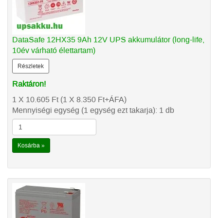
DataSafe 12HX35 9Ah 12V UPS akkumulátor (long-life,
10év várható élettartam)
Részletek
Raktáron!
1 X 10.605
Ft
(1 X 8.350
Ft
+ÁFA)
Mennyiségi egység (1 egység ezt takarja): 1 db
Kosárba »