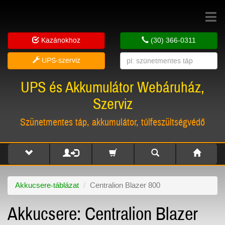
Toggle
navigat
Kazánokhoz
(30) 366-0311
UPS-szerviz
UPS és Akkumulátor Webáruház,
Szerviz
Szünetmentes táp, akkumulátor, túlfeszültségvédő
Akkucsere-táblázat
Centralion Blazer 800
Akkucsere: Centralion Blazer