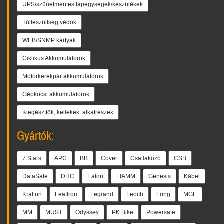
UPS/szünetmentes tápegységek/készülékek
Túlfeszültség védők
WEB/SNMP kártyák
Ciklikus Akkumulátorok
Motorkerékpár akkumulátorok
Gépkocsi akkumulátorok
Kiegészítők, kellékek, alkatrészek
Gyártók:
7 Stars
APC
BB
Cover
Csatlakozó
CSB
DataSafe
DHC
Eaton
FIAMM
Genesis
Kábel
Krafton
Leaftron
Legrand
Leoch
Long
MGE
MM
MUST
Odyssey
PK Bike
Powersafe