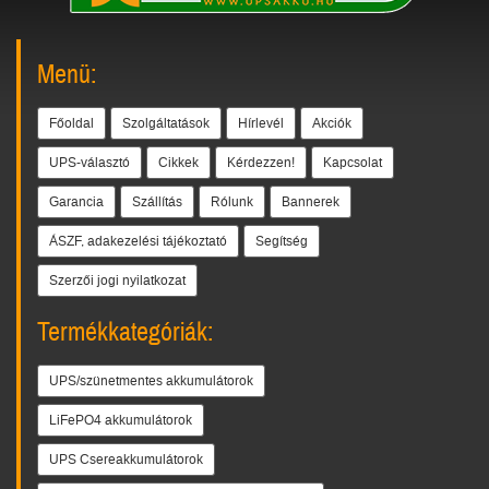
Menü:
Főoldal
Szolgáltatások
Hírlevél
Akciók
UPS-választó
Cikkek
Kérdezzen!
Kapcsolat
Garancia
Szállítás
Rólunk
Bannerek
ÁSZF, adakezelési tájékoztató
Segítség
Szerzői jogi nyilatkozat
Termékkategóriák:
UPS/szünetmentes akkumulátorok
LiFePO4 akkumulátorok
UPS Csereakkumulátorok