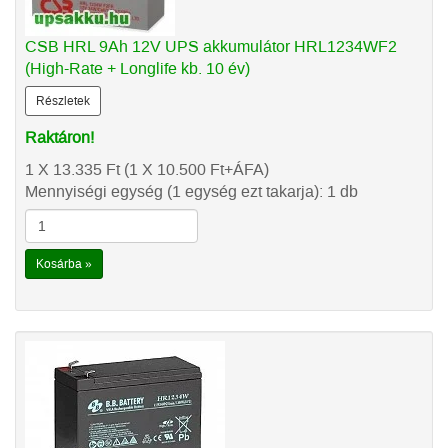
CSB HRL 9Ah 12V UPS akkumulátor HRL1234WF2
(High-Rate + Longlife kb. 10 év)
Részletek
Raktáron!
1 X 13.335
Ft
(1 X 10.500
Ft
+ÁFA)
Mennyiségi egység (1 egység ezt takarja): 1 db
Kosárba »