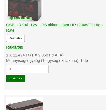
CSB HR 9Ah 12V UPS akkumulátor HR1234WF2 High
Rate!
Részletek
Raktáron!
1 X 11.494
Ft
(1 X 9.050
Ft
+ÁFA)
Mennyiségi egység (1 egység ezt takarja): 1 db
Kosárba »