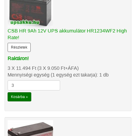
CSB HR 9Ah 12V UPS akkumulátor HR1234WF2 High
Rate!
Részletek
Raktáron!
3 X 11.494
Ft
(3 X 9.050
Ft
+ÁFA)
Mennyiségi egység (1 egység ezt takarja): 1 db
Kosárba »