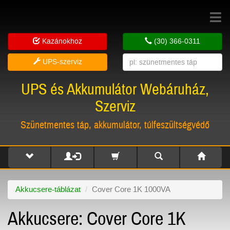
Toggle
navigat
Kazánokhoz
(30) 366-0311
UPS-szerviz
UPS és Akkumulátor Webáruház,
Szerviz
Szünetmentes táp, akkumulátor, túlfeszültségvédő
Akkucsere-táblázat
Cover Core 1K 1000VA
Akkucsere: Cover Core 1K