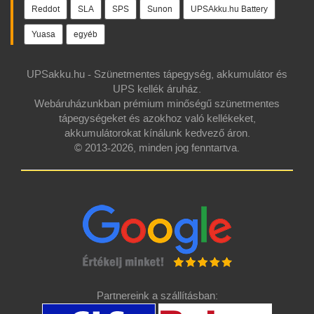
Reddot
SLA
SPS
Sunon
UPSAkku.hu Battery
Yuasa
egyéb
UPSakku.hu - Szünetmentes tápegység, akkumulátor és
UPS kellék áruház.
Webáruházunkban prémium minőségű szünetmentes
tápegységeket és azokhoz való kellékeket,
akkumulátorokat kínálunk kedvező áron.
© 2013-2026, minden jog fenntartva.
Partnereink a szállításban: