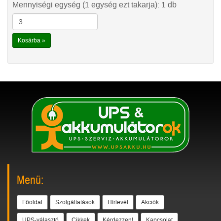
Mennyiségi egység (1 egység ezt takarja): 1 db
Kosárba »
Menü:
Főoldal
Szolgáltatások
Hírlevél
Akciók
UPS-választó
Cikkek
Kérdezzen!
Kapcsolat