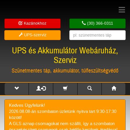
Toggle
navigat
Kazánokhoz
(30) 366-0311
UPS-szerviz
UPS és Akkumulátor Webáruház,
Szerviz
Szünetmentes táp, akkumulátor, túlfeszültségvédő
Kedves Ügyfelünk!
2026.08.08-án szombaton üzletünk nyitva tart 9:30-17:30
között!
A GLS aznap csomagokat nem szállít, így a szombaton
összekészített csomagok csak hétfőn kerülnek átadásra!