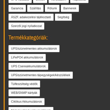
Garancia
Szállítás
Rólunk
Bannerek
ÁSZF, adakezelési tájékoztató
Segítség
Szerzői jogi nyilatkozat
Termékkategóriák:
UPS/szünetmentes akkumulátorok
LiFePO4 akkumulátorok
UPS Csereakkumulátorok
UPS/szünetmentes tápegységek/készülékek
Túlfeszültség védők
WEB/SNMP kártyák
Ciklikus Akkumulátorok