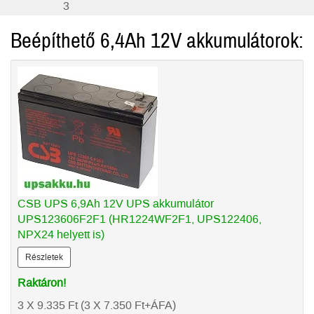
3
Beépíthető 6,4Ah 12V akkumulátorok:
CSB UPS 6,9Ah 12V UPS akkumulátor
UPS123606F2F1 (HR1224WF2F1, UPS122406,
NPX24 helyett is)
Részletek
Raktáron!
3 X 9.335
Ft
(3 X 7.350
Ft
+ÁFA)