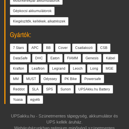
Motorkerékpár akkumulátorok
Gépkocsi akkumulátorok
Kiegészítők, kellékek, alkatrészek
Gyártók:
7 Stars
APC
BB
Cover
Csatlakozó
CSB
DataSafe
DHC
Eaton
FIAMM
Genesis
Kábel
Krafton
Leaftron
Legrand
Leoch
Long
MGE
MM
MUST
Odyssey
PK Bike
Powersafe
Reddot
SLA
SPS
Sunon
UPSAkku.hu Battery
Yuasa
egyéb
UPSakku.hu - Szünetmentes tápegység, akkumulátor és
UPS kellék áruház.
Webáruházunkban prémium minőségű szünetmentes