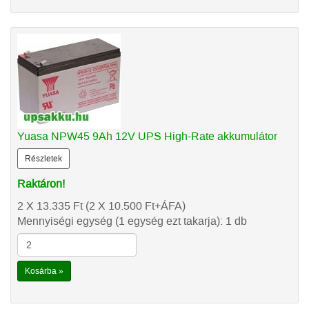
Yuasa NPW45 9Ah 12V UPS High-Rate akkumulátor
Részletek
Raktáron!
2 X 13.335
Ft
(2 X 10.500
Ft
+ÁFA)
Mennyiségi egység (1 egység ezt takarja): 1 db
Kosárba »