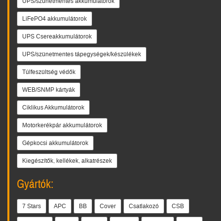
UPS/szünetmentes akkumulátorok
LiFePO4 akkumulátorok
UPS Csereakkumulátorok
UPS/szünetmentes tápegységek/készülékek
Túlfeszültség védők
WEB/SNMP kártyák
Ciklikus Akkumulátorok
Motorkerékpár akkumulátorok
Gépkocsi akkumulátorok
Kiegészítők, kellékek, alkatrészek
Gyártók:
7 Stars
APC
BB
Cover
Csatlakozó
CSB