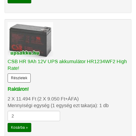
CSB HR 9Ah 12V UPS akkumulátor HR1234WF2 High
Rate!
Részletek
Raktáron!
2 X 11.494
Ft
(2 X 9.050
Ft
+ÁFA)
Mennyiségi egység (1 egység ezt takarja): 1 db
Kosárba »