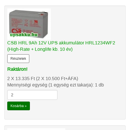
CSB HRL 9Ah 12V UPS akkumulátor HRL1234WF2
(High-Rate + Longlife kb. 10 év)
Részletek
Raktáron!
2 X 13.335
Ft
(2 X 10.500
Ft
+ÁFA)
Mennyiségi egység (1 egység ezt takarja): 1 db
Kosárba »