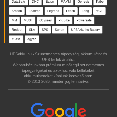
DataSafe
DHC
Eaton
FIAMM
Genesis
Kábel
Krafton
Leaftron
Legrand
Leoch
Long
MGE
MM
MUST
Odyssey
PK Bike
Powersafe
Reddot
SLA
SPS
Sunon
UPSAkku.hu Battery
Yuasa
egyéb
UPSakku.hu - Szünetmentes tápegység, akkumulátor és
UPS kellék áruház.
Webáruházunkban prémium minőségű szünetmentes
tápegységeket és azokhoz való kellékeket,
akkumulátorokat kínálunk kedvező áron.
© 2013-2026, minden jog fenntartva.