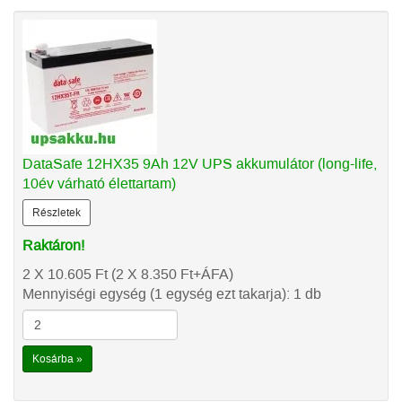
DataSafe 12HX35 9Ah 12V UPS akkumulátor (long-life,
10év várható élettartam)
Részletek
Raktáron!
2 X 10.605
Ft
(2 X 8.350
Ft
+ÁFA)
Mennyiségi egység (1 egység ezt takarja): 1 db
Kosárba »