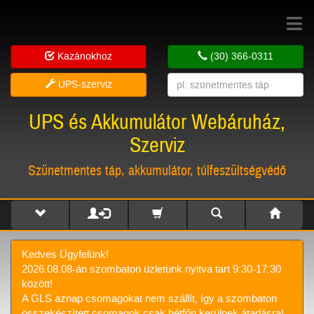
Toggle
navigat
Kazánokhoz
(30) 366-0311
UPS-szerviz
UPS és Akkumulátor Webáruház,
Szerviz
Szünetmentes táp, akkumulátor, túlfeszültségvédő
Kedves Ügyfelünk!
2026.08.08-án szombaton üzletünk nyitva tart 9:30-17:30
között!
A GLS aznap csomagokat nem szállít, így a szombaton
összekészített csomagok csak hétfőn kerülnek átadásra!