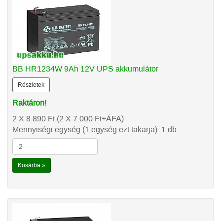
BB HR1234W 9Ah 12V UPS akkumulátor
Részletek
Raktáron!
2 X 8.890
Ft
(2 X 7.000
Ft
+ÁFA)
Mennyiségi egység (1 egység ezt takarja): 1 db
Kosárba »