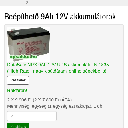
2
Beépíthető 9Ah 12V akkumulátorok:
DataSafe NPX 9Ah 12V UPS akkumulátor NPX35
(High-Rate - nagy kisütőáram, online gépekbe is)
Részletek
Raktáron!
2 X 9.906
Ft
(2 X 7.800
Ft
+ÁFA)
Mennyiségi egység (1 egység ezt takarja): 1 db
Kosárba »