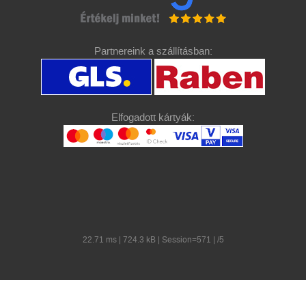
Partnereink a szállításban:
Elfogadott kártyák:
22.71 ms | 724.3 kB | Session=571 | /5