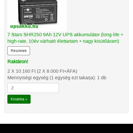
7 Stars SHR250 9Ah 12V UPS akkumulátor (long-life +
high-rate, 10év várható élettartam + nagy kisütőáram)
Részletek
Raktáron!
2 X 10.160
Ft
(2 X 8.000
Ft
+ÁFA)
Mennyiségi egység (1 egység ezt takarja): 1 db
Kosárba »