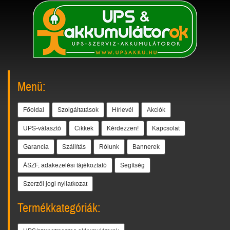
Menü:
Főoldal
Szolgáltatások
Hírlevél
Akciók
UPS-választó
Cikkek
Kérdezzen!
Kapcsolat
Garancia
Szállítás
Rólunk
Bannerek
ÁSZF, adakezelési tájékoztató
Segítség
Szerzői jogi nyilatkozat
Termékkategóriák: