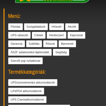
Menü:
Főoldal
Szolgáltatások
Hírlevél
Akciók
UPS-választó
Cikkek
Kérdezzen!
Kapcsolat
Garancia
Szállítás
Rólunk
Bannerek
ÁSZF, adakezelési tájékoztató
Segítség
Szerzői jogi nyilatkozat
Termékkategóriák:
UPS/szünetmentes akkumulátorok
LiFePO4 akkumulátorok
UPS Csereakkumulátorok