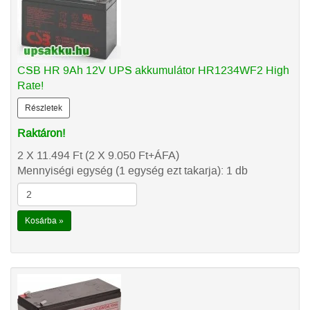
CSB HR 9Ah 12V UPS akkumulátor HR1234WF2 High
Rate!
Részletek
Raktáron!
2 X 11.494
Ft
(2 X 9.050
Ft
+ÁFA)
Mennyiségi egység (1 egység ezt takarja): 1 db
Kosárba »