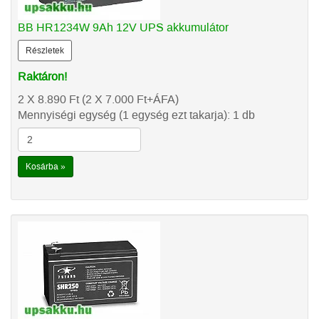
BB HR1234W 9Ah 12V UPS akkumulátor
Részletek
Raktáron!
2 X 8.890
Ft
(2 X 7.000
Ft
+ÁFA)
Mennyiségi egység (1 egység ezt takarja): 1 db
Kosárba »