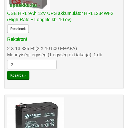
CSB HRL 9Ah 12V UPS akkumulátor HRL1234WF2
(High-Rate + Longlife kb. 10 év)
Részletek
Raktáron!
2 X 13.335
Ft
(2 X 10.500
Ft
+ÁFA)
Mennyiségi egység (1 egység ezt takarja): 1 db
Kosárba »