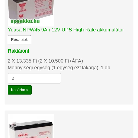
Yuasa NPW45 9Ah 12V UPS High-Rate akkumulátor
Részletek
Raktáron!
2 X 13.335
Ft
(2 X 10.500
Ft
+ÁFA)
Mennyiségi egység (1 egység ezt takarja): 1 db
Kosárba »