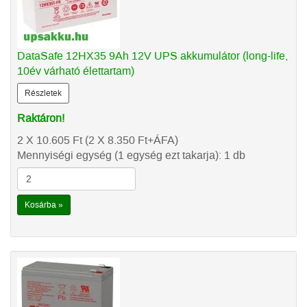
DataSafe 12HX35 9Ah 12V UPS akkumulátor (long-life,
10év várható élettartam)
Részletek
Raktáron!
2 X 10.605
Ft
(2 X 8.350
Ft
+ÁFA)
Mennyiségi egység (1 egység ezt takarja): 1 db
Kosárba »