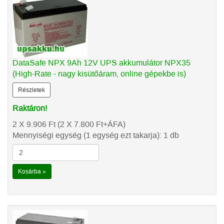
DataSafe NPX 9Ah 12V UPS akkumulátor NPX35
(High-Rate - nagy kisütőáram, online gépekbe is)
Részletek
Raktáron!
2 X 9.906
Ft
(2 X 7.800
Ft
+ÁFA)
Mennyiségi egység (1 egység ezt takarja): 1 db
Kosárba »