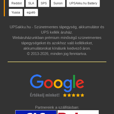
Reddot
SLA
SPS
Sunon
UPSAkku.hu Battery
Yuasa
egyéb
UPSakku.hu - Szünetmentes tápegység, akkumulátor és
UPS kellék áruház.
Webáruházunkban prémium minőségű szünetmentes
tápegységeket és azokhoz való kellékeket,
akkumulátorokat kínálunk kedvező áron.
© 2013-2026, minden jog fenntartva.
Partnereink a szállításban: