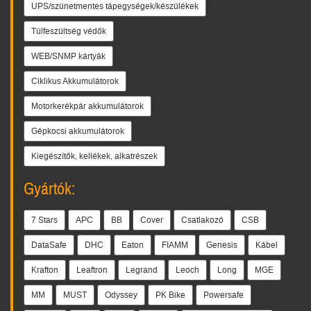
UPS/szünetmentes tápegységek/készülékek
Túlfeszültség védők
WEB/SNMP kártyák
Ciklikus Akkumulátorok
Motorkerékpár akkumulátorok
Gépkocsi akkumulátorok
Kiegészítők, kellékek, alkatrészek
Gyártók:
7 Stars
APC
BB
Cover
Csatlakozó
CSB
DataSafe
DHC
Eaton
FIAMM
Genesis
Kábel
Krafton
Leaftron
Legrand
Leoch
Long
MGE
MM
MUST
Odyssey
PK Bike
Powersafe