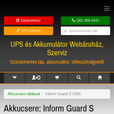
Toggle
navigat
Kazánokhoz
(30) 366-0311
UPS-szerviz
UPS és Akkumulátor Webáruház,
Szerviz
Szünetmentes táp, akkumulátor, túlfeszültségvédő
Akkucsere-táblázat
Inform Guard S 1500
Akkucsere: Inform Guard S