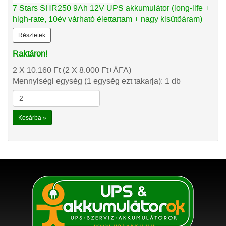
7 Stars SHR250 9Ah 12V UPS akkumulátor (long-life +
high-rate, 10év várható élettartam + nagy kisütőáram)
Részletek
Raktáron!
2 X 10.160
Ft
(2 X 8.000
Ft
+ÁFA)
Mennyiségi egység (1 egység ezt takarja): 1 db
Kosárba »