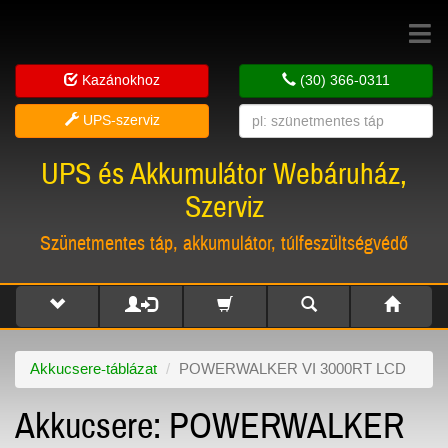
Toggle
navigat
Kazánokhoz
(30) 366-0311
UPS-szerviz
UPS és Akkumulátor Webáruház,
Szerviz
Szünetmentes táp, akkumulátor, túlfeszültségvédő
Akkucsere-táblázat
POWERWALKER VI 3000RT LCD
Akkucsere: POWERWALKER