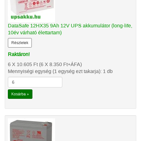
DataSafe 12HX35 9Ah 12V UPS akkumulátor (long-life,
10év várható élettartam)
Részletek
Raktáron!
6 X 10.605
Ft
(6 X 8.350
Ft
+ÁFA)
Mennyiségi egység (1 egység ezt takarja): 1 db
Kosárba »