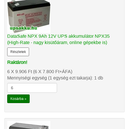
DataSafe NPX 9Ah 12V UPS akkumulátor NPX35
(High-Rate - nagy kisütőáram, online gépekbe is)
Részletek
Raktáron!
6 X 9.906
Ft
(6 X 7.800
Ft
+ÁFA)
Mennyiségi egység (1 egység ezt takarja): 1 db
Kosárba »