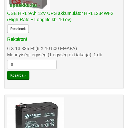
CSB HRL 9Ah 12V UPS akkumulátor HRL1234WF2
(High-Rate + Longlife kb. 10 év)
Részletek
Raktáron!
6 X 13.335
Ft
(6 X 10.500
Ft
+ÁFA)
Mennyiségi egység (1 egység ezt takarja): 1 db
Kosárba »