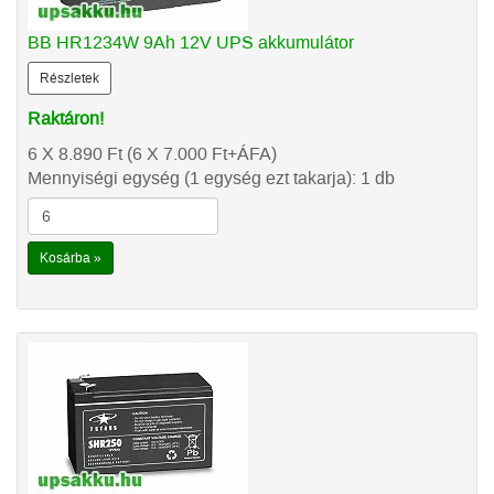
BB HR1234W 9Ah 12V UPS akkumulátor
Részletek
Raktáron!
6 X 8.890
Ft
(6 X 7.000
Ft
+ÁFA)
Mennyiségi egység (1 egység ezt takarja): 1 db
Kosárba »