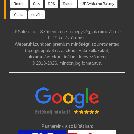
Reddot
SLA
SPS
Sunon
UPSAkku.hu Battery
Yuasa
egyéb
UPSakku.hu - Szünetmentes tápegység, akkumulátor és
UPS kellék áruház.
Webáruházunkban prémium minőségű szünetmentes
tápegységeket és azokhoz való kellékeket,
akkumulátorokat kínálunk kedvező áron.
© 2013-2026, minden jog fenntartva.
Partnereink a szállításban: