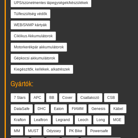
UPS/szünetmentes tápegységek/készülékek
Túlfeszültség védők
WEB/SNMP kártyák
Ciklikus Akkumulátorok
Motorkerékpár akkumulátorok
Gépkocsi akkumulátorok
Kiegészítők, kellékek, alkatrészek
Gyártók:
7 Stars
APC
BB
Cover
Csatlakozó
CSB
DataSafe
DHC
Eaton
FIAMM
Genesis
Kábel
Krafton
Leaftron
Legrand
Leoch
Long
MGE
MM
MUST
Odyssey
PK Bike
Powersafe