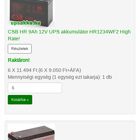
CSB HR 9Ah 12V UPS akkumulátor HR1234WF2 High
Rate!
Részletek
Raktáron!
6 X 11.494
Ft
(6 X 9.050
Ft
+ÁFA)
Mennyiségi egység (1 egység ezt takarja): 1 db
Kosárba »