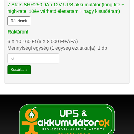
7 Stars SHR250 9Ah 12V UPS akkumulátor (long-life +
high-rate, 10év várható élettartam + nagy kisütőáram)
Részletek
Raktáron!
6 X 10.160
Ft
(6 X 8.000
Ft
+ÁFA)
Mennyiségi egység (1 egység ezt takarja): 1 db
Kosárba »