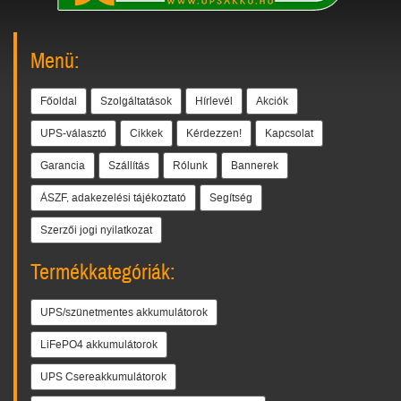
Menü:
Főoldal
Szolgáltatások
Hírlevél
Akciók
UPS-választó
Cikkek
Kérdezzen!
Kapcsolat
Garancia
Szállítás
Rólunk
Bannerek
ÁSZF, adakezelési tájékoztató
Segítség
Szerzői jogi nyilatkozat
Termékkategóriák:
UPS/szünetmentes akkumulátorok
LiFePO4 akkumulátorok
UPS Csereakkumulátorok