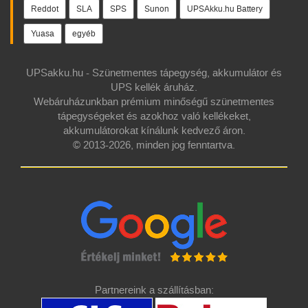
Reddot
SLA
SPS
Sunon
UPSAkku.hu Battery
Yuasa
egyéb
UPSakku.hu - Szünetmentes tápegység, akkumulátor és
UPS kellék áruház.
Webáruházunkban prémium minőségű szünetmentes
tápegységeket és azokhoz való kellékeket,
akkumulátorokat kínálunk kedvező áron.
© 2013-2026, minden jog fenntartva.
Partnereink a szállításban: