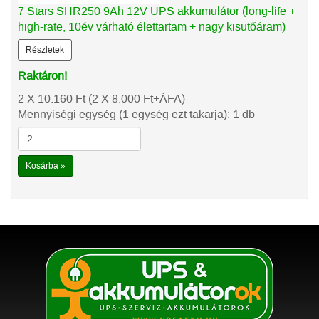
7 Stars SHR250 9Ah 12V UPS akkumulátor (long-life +
high-rate, 10év várható élettartam + nagy kisütőáram)
Részletek
Raktáron!
2 X 10.160
Ft
(2 X 8.000
Ft
+ÁFA)
Mennyiségi egység (1 egység ezt takarja): 1 db
Kosárba »