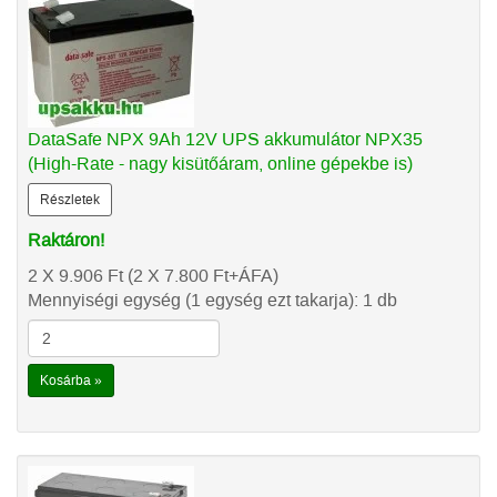
DataSafe NPX 9Ah 12V UPS akkumulátor NPX35
(High-Rate - nagy kisütőáram, online gépekbe is)
Részletek
Raktáron!
2 X 9.906
Ft
(2 X 7.800
Ft
+ÁFA)
Mennyiségi egység (1 egység ezt takarja): 1 db
Kosárba »