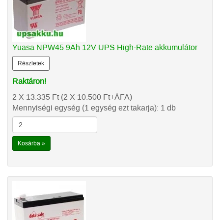
Yuasa NPW45 9Ah 12V UPS High-Rate akkumulátor
Részletek
Raktáron!
2 X 13.335
Ft
(2 X 10.500
Ft
+ÁFA)
Mennyiségi egység (1 egység ezt takarja): 1 db
Kosárba »