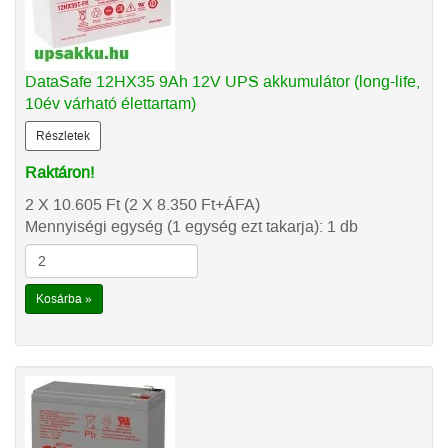
DataSafe 12HX35 9Ah 12V UPS akkumulátor (long-life,
10év várható élettartam)
Részletek
Raktáron!
2 X 10.605
Ft
(2 X 8.350
Ft
+ÁFA)
Mennyiségi egység (1 egység ezt takarja): 1 db
Kosárba »