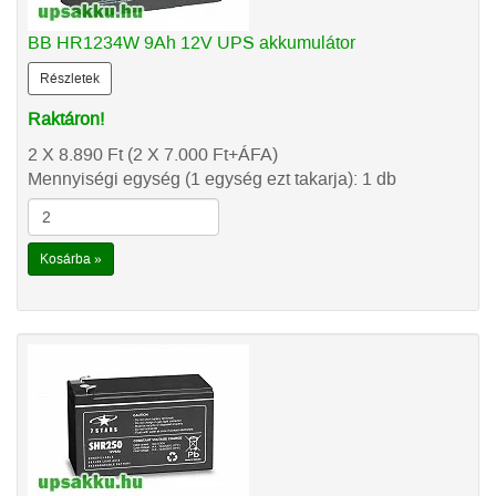
BB HR1234W 9Ah 12V UPS akkumulátor
Részletek
Raktáron!
2 X 8.890
Ft
(2 X 7.000
Ft
+ÁFA)
Mennyiségi egység (1 egység ezt takarja): 1 db
Kosárba »