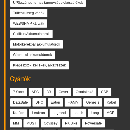
UPS/szünetmentes tápegységek/készülékek
Túlfeszültség védők
WEB/SNMP kártyák
Ciklikus Akkumulátorok
Motorkerékpár akkumulátorok
Gépkocsi akkumulátorok
Kiegészítők, kellékek, alkatrészek
Gyártók:
7 Stars
APC
BB
Cover
Csatlakozó
CSB
DataSafe
DHC
Eaton
FIAMM
Genesis
Kábel
Krafton
Leaftron
Legrand
Leoch
Long
MGE
MM
MUST
Odyssey
PK Bike
Powersafe