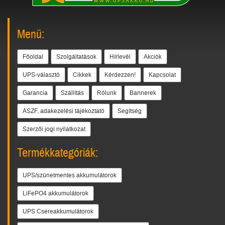
Menü:
Főoldal
Szolgáltatások
Hírlevél
Akciók
UPS-választó
Cikkek
Kérdezzen!
Kapcsolat
Garancia
Szállítás
Rólunk
Bannerek
ÁSZF, adakezelési tájékoztató
Segítség
Szerzői jogi nyilatkozat
Termékkategóriák:
UPS/szünetmentes akkumulátorok
LiFePO4 akkumulátorok
UPS Csereakkumulátorok