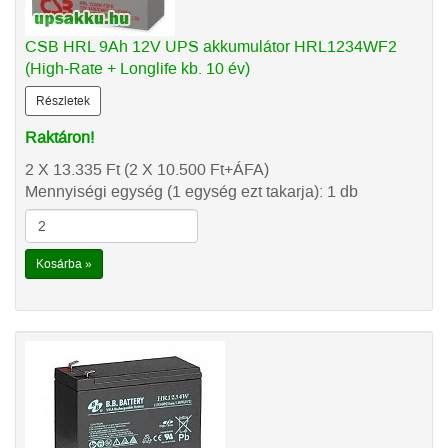
CSB HRL 9Ah 12V UPS akkumulátor HRL1234WF2
(High-Rate + Longlife kb. 10 év)
Részletek
Raktáron!
2 X 13.335
Ft
(2 X 10.500
Ft
+ÁFA)
Mennyiségi egység (1 egység ezt takarja): 1 db
Kosárba »