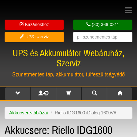
Toggle
navigat
Kazánokhoz
(30) 366-0311
UPS-szerviz
UPS és Akkumulátor Webáruház,
Szerviz
Szünetmentes táp, akkumulátor, túlfeszültségvédő
Akkucsere-táblázat
Riello IDG1600 iDialog 1600VA
Akkucsere: Riello IDG1600