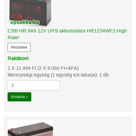
CSB HR 9Ah 12V UPS akkumulátor HR1234WF2 High
Rate!
Részletek
Raktáron!
2 X 11.494
Ft
(2 X 9.050
Ft
+ÁFA)
Mennyiségi egység (1 egység ezt takarja): 1 db
Kosárba »