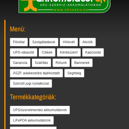
Menü:
Főoldal
Szolgáltatások
Hírlevél
Akciók
UPS-választó
Cikkek
Kérdezzen!
Kapcsolat
Garancia
Szállítás
Rólunk
Bannerek
ÁSZF, adakezelési tájékoztató
Segítség
Szerzői jogi nyilatkozat
Termékkategóriák:
UPS/szünetmentes akkumulátorok
LiFePO4 akkumulátorok