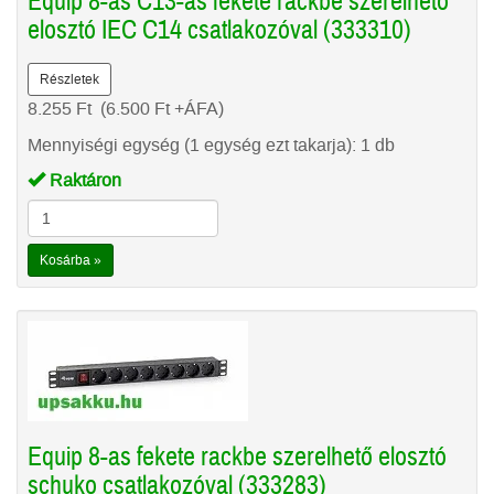
Equip 8-as C13-as fekete rackbe szerelhető
elosztó IEC C14 csatlakozóval (333310)
Részletek
8.255
Ft
(6.500
Ft
+ÁFA)
Mennyiségi egység (1 egység ezt takarja): 1 db
Raktáron
Kosárba »
Equip 8-as fekete rackbe szerelhető elosztó
schuko csatlakozóval (333283)