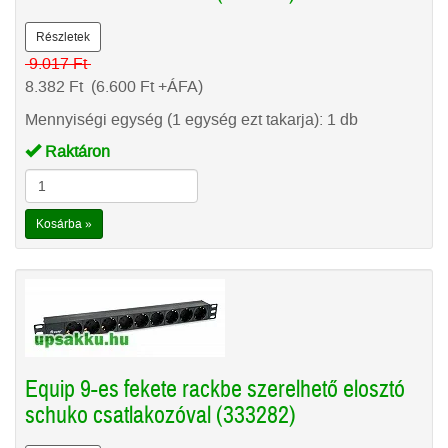
Részletek
9.017
Ft
8.382
Ft
(6.600
Ft
+ÁFA)
Mennyiségi egység (1 egység ezt takarja): 1 db
Raktáron
Kosárba »
Equip 9-es fekete rackbe szerelhető elosztó
schuko csatlakozóval (333282)