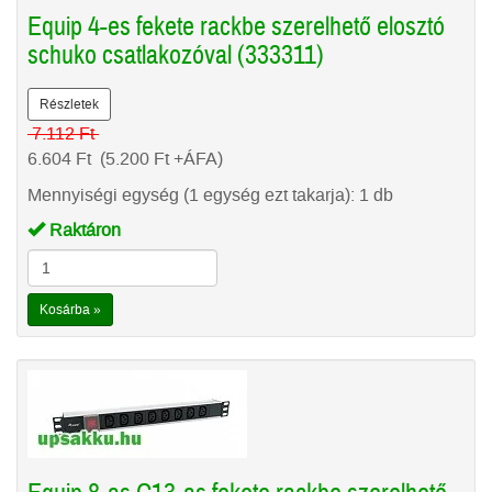
Equip 4-es fekete rackbe szerelhető elosztó
schuko csatlakozóval (333311)
Részletek
7.112
Ft
6.604
Ft
(5.200
Ft
+ÁFA)
Mennyiségi egység (1 egység ezt takarja): 1 db
Raktáron
Kosárba »