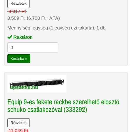
Részletek
9.017
Ft
8.509
Ft
(6.700
Ft
+ÁFA)
Mennyiségi egység (1 egység ezt takarja): 1 db
Raktáron
Kosárba »
Equip 9-es fekete rackbe szerelhető elosztó
schuko csatlakozóval (333292)
Részletek
11.049
Ft