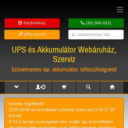
Toggle
navigat
Kazánokhoz
(30) 366-0311
UPS-szerviz
UPS és Akkumulátor Webáruház,
Szerviz
Szünetmentes táp, akkumulátor, túlfeszültségvédő
Kedves Ügyfelünk!
2026.08.08-án szombaton üzletünk nyitva tart 9:30-17:30
között!
A GLS aznap csomagokat nem szállít, így a szombaton
összekészített csomagok csak hétfőn kerülnek átadásra!