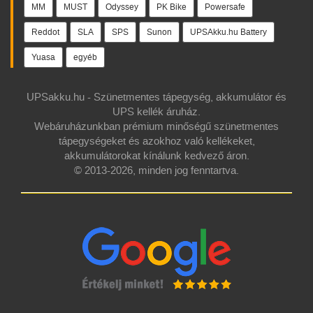
MM
MUST
Odyssey
PK Bike
Powersafe
Reddot
SLA
SPS
Sunon
UPSAkku.hu Battery
Yuasa
egyéb
UPSakku.hu - Szünetmentes tápegység, akkumulátor és
UPS kellék áruház.
Webáruházunkban prémium minőségű szünetmentes
tápegységeket és azokhoz való kellékeket,
akkumulátorokat kínálunk kedvező áron.
© 2013-2026, minden jog fenntartva.