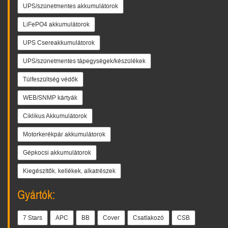
UPS/szünetmentes akkumulátorok
LiFePO4 akkumulátorok
UPS Csereakkumulátorok
UPS/szünetmentes tápegységek/készülékek
Túlfeszültség védők
WEB/SNMP kártyák
Ciklikus Akkumulátorok
Motorkerékpár akkumulátorok
Gépkocsi akkumulátorok
Kiegészítők, kellékek, alkatrészek
Gyártók:
7 Stars
APC
BB
Cover
Csatlakozó
CSB