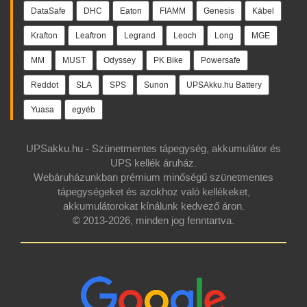
DataSafe
DHC
Eaton
FIAMM
Genesis
Kábel
Krafton
Leaftron
Legrand
Leoch
Long
MGE
MM
MUST
Odyssey
PK Bike
Powersafe
Reddot
SLA
SPS
Sunon
UPSAkku.hu Battery
Yuasa
egyéb
UPSakku.hu - Szünetmentes tápegység, akkumulátor és
UPS kellék áruház.
Webáruházunkban prémium minőségű szünetmentes
tápegységeket és azokhoz való kellékeket,
akkumulátorokat kínálunk kedvező áron.
© 2013-2026, minden jog fenntartva.