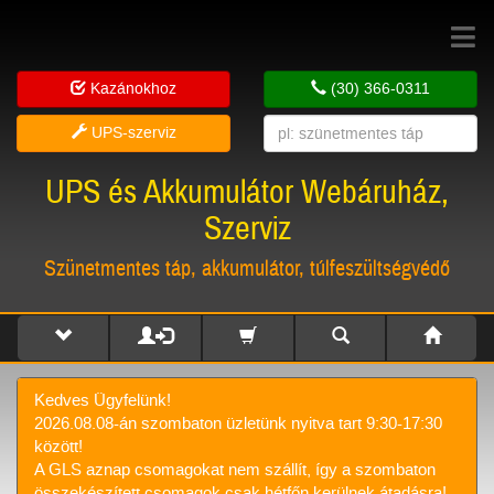
Toggle
navigat
Kazánokhoz
(30) 366-0311
UPS-szerviz
UPS és Akkumulátor Webáruház,
Szerviz
Szünetmentes táp, akkumulátor, túlfeszültségvédő
Kedves Ügyfelünk!
2026.08.08-án szombaton üzletünk nyitva tart 9:30-17:30
között!
A GLS aznap csomagokat nem szállít, így a szombaton
összekészített csomagok csak hétfőn kerülnek átadásra!