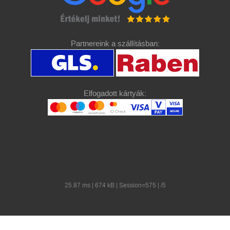
Partnereink a szállításban:
Elfogadott kártyák:
25.87 ms | 674 kB | Session=575 | /5