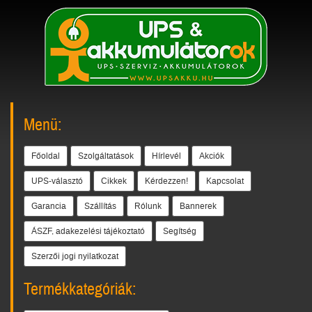
Menü:
Főoldal
Szolgáltatások
Hírlevél
Akciók
UPS-választó
Cikkek
Kérdezzen!
Kapcsolat
Garancia
Szállítás
Rólunk
Bannerek
ÁSZF, adakezelési tájékoztató
Segítség
Szerzői jogi nyilatkozat
Termékkategóriák: