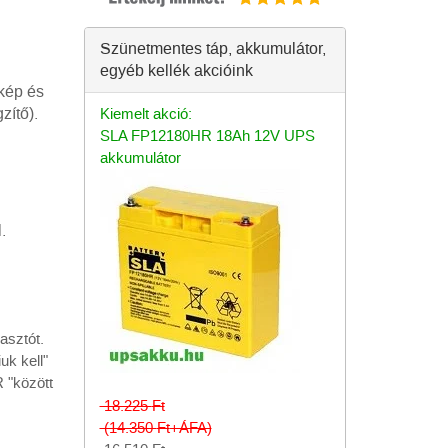
Szünetmentes táp, akkumulátor,
egyéb kellék akcióink
akép és
zítő).
Kiemelt akció:
SLA FP12180HR 18Ah 12V UPS
akkumulátor
.
iasztót.
uk kell"
 "között
18.225
Ft
(14.350
Ft
+ÁFA)