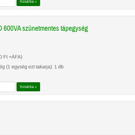
Kosárba »
 600VA szünetmentes tápegység
00
Ft
+ÁFA)
g (1 egység ezt takarja): 1 db
Kosárba »