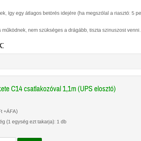
űek, így egy átlagos betörés idejére (ha megszólal a riasztó: 5 pe
 működnek, nem szükséges a drágább, tiszta szinuszost venni.
k:
kete C14 csatlakozóval 1,1m (UPS elosztó)
Ft
+ÁFA)
g (1 egység ezt takarja): 1 db