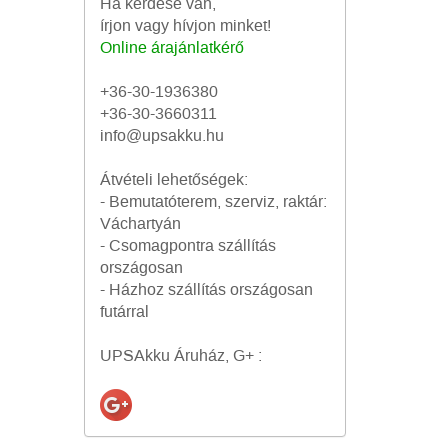
Ha kérdése van,
írjon vagy hívjon minket!
Online árajánlatkérő
+36-30-1936380
+36-30-3660311
info@upsakku.hu
Átvételi lehetőségek:
- Bemutatóterem, szerviz, raktár:
Váchartyán
- Csomagpontra szállítás
országosan
- Házhoz szállítás országosan
futárral
UPSAkku Áruház, G+ :