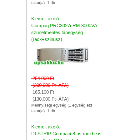
takarja): 1 db
Kiemelt akció:
Compaq PRC3027i-RM 3000VA
szünetmentes tápegység
(rack+szinusz)
254.000
Ft
(200.000
Ft
+ÁFA)
165.100
Ft
(130.000
Ft
+ÁFA)
Mennyiségi egység (1 egység ezt
takarja): 1 db
Kiemelt akció:
DI-STRIP Compact 8-as rackbe is