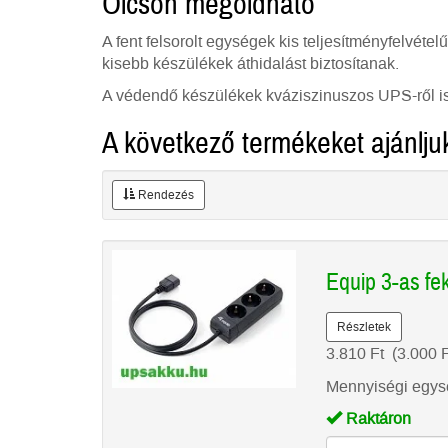
Olcsón megoldható
A fent felsorolt egységek kis teljesítményfelvétel
kisebb készülékek áthidalást biztosítanak.
A védendő készülékek kváziszinuszos UPS-ről is
A következő termékeket ajánlju
Rendezés
Equip 3-as fe
Részletek
3.810
Ft
(3.000
Mennyiségi egysé
Raktáron