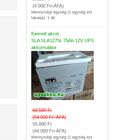
(4.000
Ft
+ÁFA)
Mennyiségi egység (1 egység ezt
takarja): 1 db
Kiemelt akció:
SLA SLA1275L 75Ah 12V UPS
akkumulátor
68.580
Ft
(54.000
Ft
+ÁFA)
55.880
Ft
(44.000
Ft
+ÁFA)
Mennyiségi egység (1 egység ezt