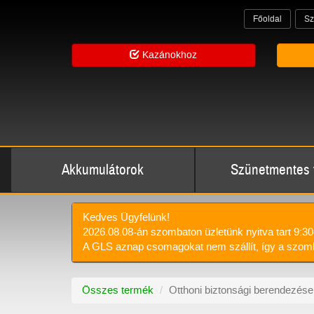
Főoldal
Sz
Kazánokhoz
Akkumulátorok
Szünetmentes 
Kedves Ügyfelünk!
2026.08.08-án szombaton üzletünk nyitva tart 9:30
A GLS aznap csomagokat nem szállít, így a szomb
Összes termék
Otthoni biztonsági berendezés