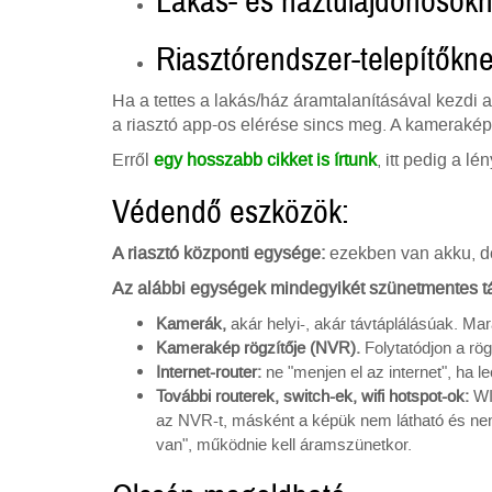
Lakás- és háztulajdonosok
Riasztórendszer-telepítőkn
Ha a tettes a lakás/ház áramtalanításával kezdi a
a riasztó app-os elérése sincs meg. A kamerakép
Erről
egy hosszabb cikket is írtunk
, itt pedig a lé
Védendő eszközök:
A riasztó központi egysége:
ezekben van akku, de 
Az alábbi egységek mindegyikét szünetmentes t
Kamerák,
akár helyi-, akár távtáplálásúak. M
Kamerakép rögzítője (NVR).
Folytatódjon a rö
Internet-router:
ne "menjen el az internet", ha le
További routerek, switch-ek, wifi hotspot-ok:
WIF
az NVR-t, másként a képük nem látható és nem
van", működnie kell áramszünetkor.