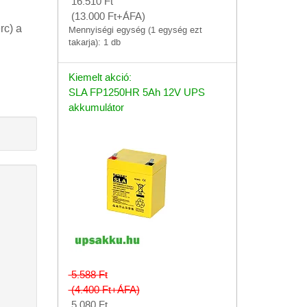
16.510
Ft
(13.000
Ft
+ÁFA)
rc) a
Mennyiségi egység (1 egység ezt
takarja): 1 db
Kiemelt akció:
SLA FP1250HR 5Ah 12V UPS
akkumulátor
5.588
Ft
(4.400
Ft
+ÁFA)
5.080
Ft