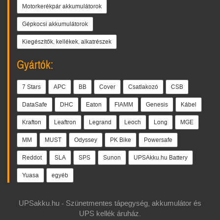
Motorkerékpár akkumulátorok
Gépkocsi akkumulátorok
Kiegészítők, kellékek, alkatrészek
Gyártók:
7 Stars
APC
BB
Cover
Csatlakozó
CSB
DataSafe
DHC
Eaton
FIAMM
Genesis
Kábel
Krafton
Leaftron
Legrand
Leoch
Long
MGE
MM
MUST
Odyssey
PK Bike
Powersafe
Reddot
SLA
SPS
Sunon
UPSAkku.hu Battery
Yuasa
egyéb
UPSakku.hu - Szünetmentes tápegység, akkumulátor és
UPS kellék áruház.