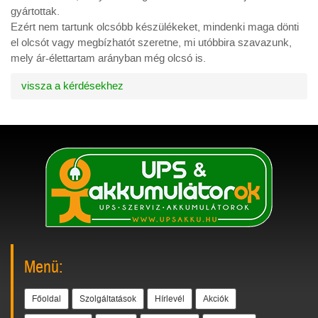
gyártottak.
Ezért nem tartunk olcsóbb készülékeket, mindenki maga dönti
el olcsót vagy megbízhatót szeretne, mi utóbbira szavazunk,
mely ár-élettartam arányban még olcsó is.
vissza a kérdésekhez
Menü:
Főoldal
Szolgáltatások
Hírlevél
Akciók