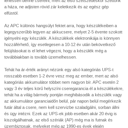
lehessen benne cserélni, mert az első szétszedéskor széttörik
a háza, ne adjisten rövid zár keletkezik és az egész gép
elfüstöl.
Az APC különös hangsúlyt fektet arra, hogy készülékeiben a
legegyszerűbb legyen az akkucsere, melyet 2-5 évente szokott
igényelni egy készülék. A készülékek elektronikája is könnyen
hozzáférhető, így esetlegesen a 10-12 év után bekövetkező
felújításokat is el lehet végezni, hogy a készülék még a
továbbiakban is tovább üzemelhessen.
Tehát ha ár-érték arányt nézünk egy alsó kategóriás UPS-t
rosszabb esetben 1-2 évre vesz meg az ember, mert az alsó
kategóriás akkumulátor többet nem nagyon bír. APC esetén 2
vagy 3 év teljes körű helyszíni cseregarancia él a készülékekre,
tehát ha a világ bármely pontján meghibásodik a készülék vagy
az akkumulátor garanciaidőn belül, pár napon belül megérkezik
futár által a csere, nem kell szervizbe szaladgálni, sorban állni
és ügy intézni. Ezek az UPS-ek jobb esetben akár 20 évig is
kiszolgálhatnak, az első szériák (AP) még ma is futnak és
üzembiztosak, melyeket még az 1990-es évek elején