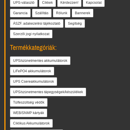
UPS-választó
Cikkek
Kérdezzen!
Kapcsolat
Garancia
Szállítás
Rólunk
Bannerek
ÁSZF, adakezelési tájékoztató
Segítség
Szerzői jogi nyilatkozat
Termékkategóriák:
UPS/szünetmentes akkumulátorok
LiFePO4 akkumulátorok
UPS Csereakkumulátorok
UPS/szünetmentes tápegységek/készülékek
Túlfeszültség védők
WEB/SNMP kártyák
Ciklikus Akkumulátorok