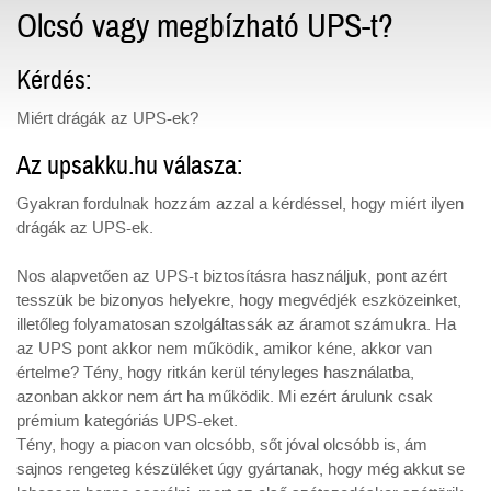
Olcsó vagy megbízható UPS-t?
Kérdés:
Miért drágák az UPS-ek?
Az upsakku.hu válasza:
Gyakran fordulnak hozzám azzal a kérdéssel, hogy miért ilyen
drágák az UPS-ek.
Nos alapvetően az UPS-t biztosításra használjuk, pont azért
tesszük be bizonyos helyekre, hogy megvédjék eszközeinket,
illetőleg folyamatosan szolgáltassák az áramot számukra. Ha
az UPS pont akkor nem működik, amikor kéne, akkor van
értelme? Tény, hogy ritkán kerül tényleges használatba,
azonban akkor nem árt ha működik. Mi ezért árulunk csak
prémium kategóriás UPS-eket.
Tény, hogy a piacon van olcsóbb, sőt jóval olcsóbb is, ám
sajnos rengeteg készüléket úgy gyártanak, hogy még akkut se