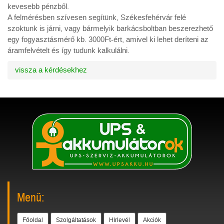
kevesebb pénzből.
A felmérésben szívesen segítünk, Székesfehérvár felé
szoktunk is járni, vagy bármelyik barkácsboltban beszerezhető
egy fogyasztásmérő kb. 3000Ft-ért, amivel ki lehet deríteni az
áramfelvételt és így tudunk kalkulálni.
vissza a kérdésekhez
Menü:
Főoldal
Szolgáltatások
Hírlevél
Akciók