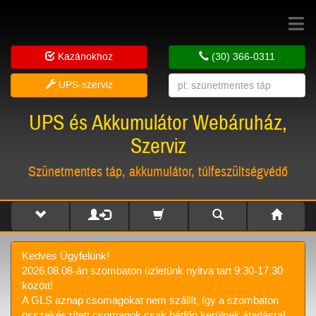
Toggle
navigat
Kazánokhoz
(30) 366-0311
UPS-szerviz
UPS és Akkumulátor Webáruház,
Szerviz
Szünetmentes táp, akkumulátor, túlfeszültségvédő
Kedves Ügyfelünk!
2026.08.08-án szombaton üzletünk nyitva tart 9:30-17:30
között!
A GLS aznap csomagokat nem szállít, így a szombaton
összekészített csomagok csak hétfőn kerülnek átadásra!