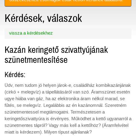
Kérdések, válaszok
vissza a kérdésekhez
Kazán keringető szivattyújának
szünetmentesítése
Kérdés:
Üdv, nem tudom jó helyen járok-e, családiház kombikazánjának
(cirkó + melegvíz) a tápellátásáról van szó. Áramszünet esetén
ugye hiába van gáz, ha az elektronika áram nélkül marad, se
fűtés, se melegvíz. Legalábbis az én kazánomnál. Szeretném
szünetmentessel megtámogatni. Természetesen a
keringetőszivattyúra is érvényes. Működhet a kettő ugyanarról a
szünetmentes tápról? Vagy más kell a kettőhöz? (Áramfelvétel
miatt is kérdezem). Milyen típust ajánlanak?