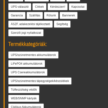
UPS-választó
Cikkek
Kérdezzen!
Kapcsolat
Garancia
Szállítás
Rólunk
Bannerek
ÁSZF, adakezelési tájékoztató
Segítség
Szerzői jogi nyilatkozat
Termékkategóriák:
UPS/szünetmentes akkumulátorok
LiFePO4 akkumulátorok
UPS Csereakkumulátorok
UPS/szünetmentes tápegységek/készülékek
Túlfeszültség védők
WEB/SNMP kártyák
Ciklikus Akkumulátorok