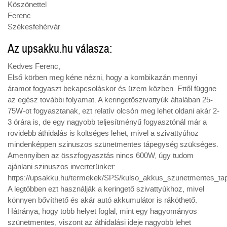
Köszönettel
Ferenc
Székesfehérvár
Az upsakku.hu válasza:
Kedves Ferenc,
Első körben meg kéne nézni, hogy a kombikazán mennyi
áramot fogyaszt bekapcsoláskor és üzem közben. Ettől függne
az egész további folyamat. A keringetőszivattyúk általában 25-
75W-ot fogyasztanak, ezt relatív olcsón meg lehet oldani akár 2-
3 órára is, de egy nagyobb teljesítményű fogyasztónál már a
rövidebb áthidalás is költséges lehet, mivel a szivattyúhoz
mindenképpen szinuszos szünetmentes tápegység szükséges.
Amennyiben az összfogyasztás nincs 600W, úgy tudom
ajánlani szinuszos inverterünket:
https://upsakku.hu/termekek/SPS/kulso_akkus_szunetmentes_
A legtöbben ezt használják a keringető szivattyúkhoz, mivel
könnyen bővíthető és akár autó akkumulátor is ráköthető.
Hátránya, hogy több helyet foglal, mint egy hagyományos
szünetmentes, viszont az áthidalási ideje nagyobb lehet