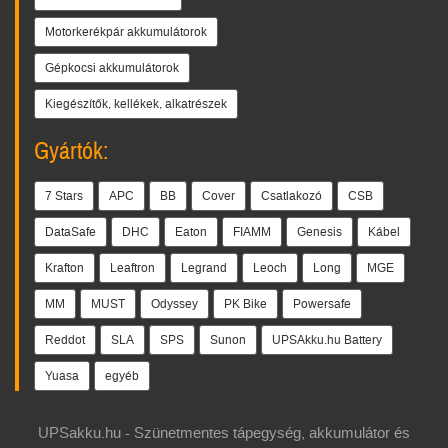
Motorkerékpár akkumulátorok
Gépkocsi akkumulátorok
Kiegészítők, kellékek, alkatrészek
Gyártók:
7 Stars
APC
BB
Cover
Csatlakozó
CSB
DataSafe
DHC
Eaton
FIAMM
Genesis
Kábel
Krafton
Leaftron
Legrand
Leoch
Long
MGE
MM
MUST
Odyssey
PK Bike
Powersafe
Reddot
SLA
SPS
Sunon
UPSAkku.hu Battery
Yuasa
egyéb
UPSakku.hu - Szünetmentes tápegység, akkumulátor és