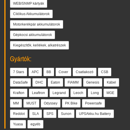
WEB/SNMP kártyák
Ciklikus Akkumulátorok
Motorkerékpár akkumulátorok
Gépkocsi akkumulátorok
Kiegészítők, kellékek, alkatrészek
Gyártók:
7 Stars
APC
BB
Cover
Csatlakozó
CSB
DataSafe
DHC
Eaton
FIAMM
Genesis
Kábel
Krafton
Leaftron
Legrand
Leoch
Long
MGE
MM
MUST
Odyssey
PK Bike
Powersafe
Reddot
SLA
SPS
Sunon
UPSAkku.hu Battery
Yuasa
egyéb