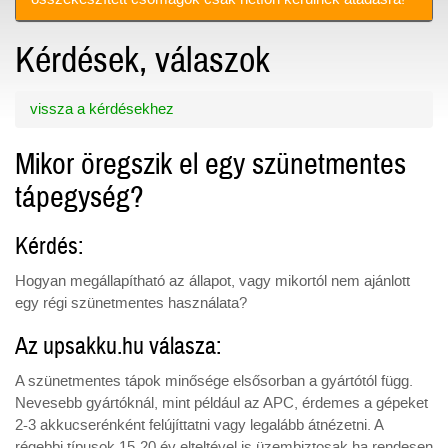
Kérdések, válaszok
vissza a kérdésekhez
Mikor öregszik el egy szünetmentes
tápegység?
Kérdés:
Hogyan megállapítható az állapot, vagy mikortól nem ajánlott
egy régi szünetmentes használata?
Az upsakku.hu válasza:
A szünetmentes tápok minősége elsősorban a gyártótól függ.
Nevesebb gyártóknál, mint például az APC, érdemes a gépeket
2-3 akkucserénként felújíttatni vagy legalább átnézetni. A
régebbi típusok 15-20 év elteltével is üzembiztosak ha rendesen