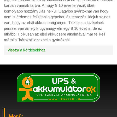
karban vannak tartva. Amúgy 8-10 évre tervezik őket
komolyabb hozzányúlás nélkül. Gagyibb gyártóknál van hogy
nem is érdemes felújítani a gépeket, és tervezési idejük sajnos
van, hogy az első akkucseréig terjed. Tisztelet a kivételnek
persze, van amelyik ugyanúgy elmegy 8-10 évet is, de ez
ritkább. Tipikusan az első akkucsere alkalmával már fel kell
mérni a "károkat" ezeknél a gyártóknál.
vissza a kérdésekhez
Menü: