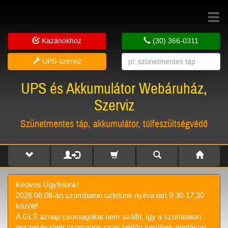
Toggle
navigat
Kazánokhoz
(30) 366-0311
UPS-szerviz
UPS és Akkumulátor Webáruház,
Szerviz
Szünetmentes táp, akkumulátor, túlfeszültségvédő
Kedves Ügyfelünk!
2026.08.08-án szombaton üzletünk nyitva tart 9:30-17:30
között!
A GLS aznap csomagokat nem szállít, így a szombaton
összekészített csomagok csak hétfőn kerülnek átadásra!