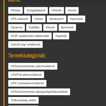
Főoldal
Szolgáltatások
Hírlevél
Akciók
UPS-választó
Cikkek
Kérdezzen!
Kapcsolat
Garancia
Szállítás
Rólunk
Bannerek
ÁSZF, adakezelési tájékoztató
Segítség
Szerzői jogi nyilatkozat
Termékkategóriák:
UPS/szünetmentes akkumulátorok
LiFePO4 akkumulátorok
UPS Csereakkumulátorok
UPS/szünetmentes tápegységek/készülékek
Túlfeszültség védők