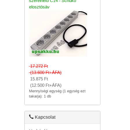
szerelhető C14 - Schuko
elosztósáv
17.272
Ft
(13.600
Ft
+ÁFA)
15.875
Ft
(12.500
Ft
+ÁFA)
Mennyiségi egység (1 egység ezt
takarja): 1 db
Kapcsolat