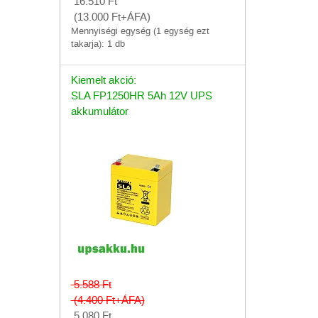
16.510
Ft
(13.000
Ft
+ÁFA)
Mennyiségi egység (1 egység ezt
takarja): 1 db
Kiemelt akció:
SLA FP1250HR 5Ah 12V UPS
akkumulátor
5.588
Ft
(4.400
Ft
+ÁFA)
5.080
Ft