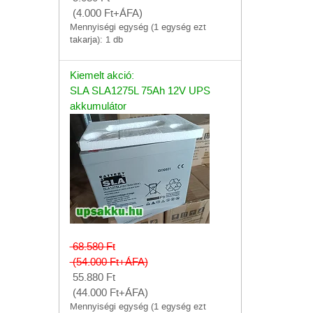
(4.000
Ft
+ÁFA)
Mennyiségi egység (1 egység ezt
takarja): 1 db
Kiemelt akció:
SLA SLA1275L 75Ah 12V UPS
akkumulátor
68.580
Ft
(54.000
Ft
+ÁFA)
55.880
Ft
(44.000
Ft
+ÁFA)
Mennyiségi egység (1 egység ezt