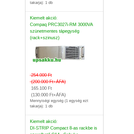
takarja): 1 db
Kiemelt akció:
Compaq PRC3027i-RM 3000VA
szünetmentes tápegység
(rack+szinusz)
254.000
Ft
(200.000
Ft
+ÁFA)
165.100
Ft
(130.000
Ft
+ÁFA)
Mennyiségi egység (1 egység ezt
takarja): 1 db
Kiemelt akció:
DI-STRIP Compact 8-as rackbe is