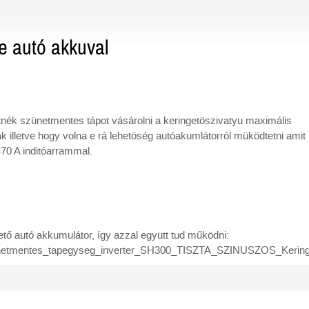
e autó akkuval
nék szünetmentes tápot vásárolni a keringetöszivatyu maximális
ak illetve hogy volna e rá lehetöség autóakumlátorról müködtetni ami
70 A inditóarrammal.
tő autó akkumulátor, így azzal együtt tud működni:
unetmentes_tapegyseg_inverter_SH300_TISZTA_SZINUSZOS_Keringe