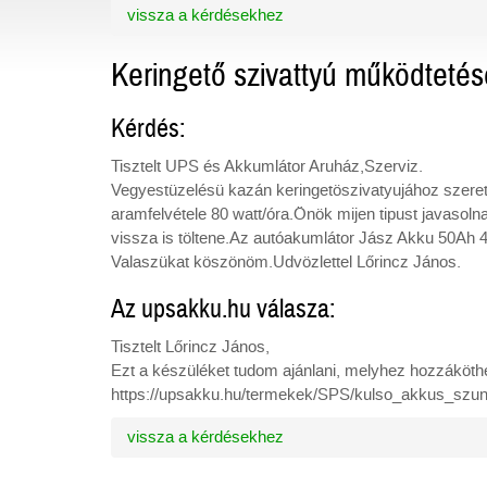
vissza a kérdésekhez
Keringető szivattyú működtetés
Kérdés:
Tisztelt UPS és Akkumlátor Aruház,Szerviz.
Vegyestüzelésü kazán keringetöszivatyujához szeret
aramfelvétele 80 watt/óra.Önök mijen tipust javasoln
vissza is töltene.Az autóakumlátor Jász Akku 50Ah 4
Valaszükat köszönöm.Udvözlettel Lőrincz János.
Az upsakku.hu válasza:
Tisztelt Lőrincz János,
Ezt a készüléket tudom ajánlani, melyhez hozzáköthe
https://upsakku.hu/termekek/SPS/kulso_akkus_sz
vissza a kérdésekhez