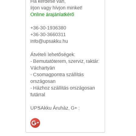
Ha kérdése van,
írjon vagy hívjon minket!
Online árajánlatkérő
+36-30-1936380
+36-30-3660311
info@upsakku.hu
Átvételi lehetőségek:
- Bemutatóterem, szerviz, raktár:
Váchartyán
- Csomagpontra szállítás
országosan
- Házhoz szállítás országosan
futárral
UPSAkku Áruház, G+ :