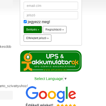
jegyezz meg!
Regisztráció »
Elfelejtett jelszó »
t kesöbb
Select Language
▼
to_szivattyuhoz/