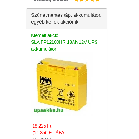
Szünetmentes táp, akkumulátor,
egyéb kellék akcióink
Kiemelt akció:
SLA FP12180HR 18Ah 12V UPS
akkumulátor
18.225
Ft
(14.350
Ft
+ÁFA)