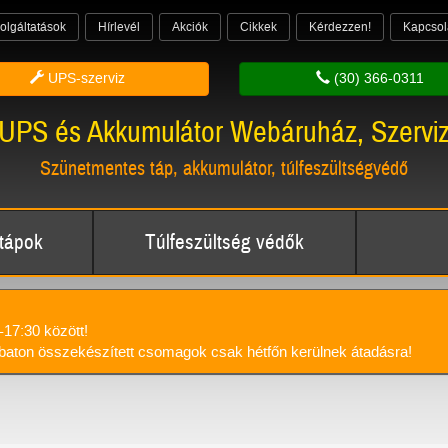
olgáltatások
Hírlevél
Akciók
Cikkek
Kérdezzen!
Kapcsol
UPS-szerviz
(30) 366-0311
UPS és Akkumulátor Webáruház, Szervi
Szünetmentes táp, akkumulátor, túlfeszültségvédő
tápok
Túlfeszültség védők
-17:30 között!
aton összekészített csomagok csak hétfőn kerülnek átadásra!