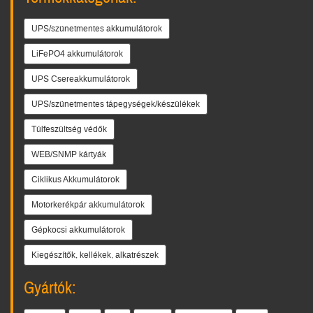
UPS/szünetmentes akkumulátorok
LiFePO4 akkumulátorok
UPS Csereakkumulátorok
UPS/szünetmentes tápegységek/készülékek
Túlfeszültség védők
WEB/SNMP kártyák
Ciklikus Akkumulátorok
Motorkerékpár akkumulátorok
Gépkocsi akkumulátorok
Kiegészítők, kellékek, alkatrészek
Gyártók: