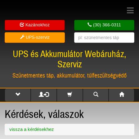
Toggle
navigat
Kazánokhoz
(30) 366-0311
UPS-szerviz
UPS és Akkumulátor Webáruház,
Szerviz
Szünetmentes táp, akkumulátor, túlfeszültségvédő
Kérdések, válaszok
vissza a kérdésekhez