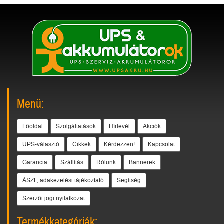
Menü:
Főoldal
Szolgáltatások
Hírlevél
Akciók
UPS-választó
Cikkek
Kérdezzen!
Kapcsolat
Garancia
Szállítás
Rólunk
Bannerek
ÁSZF, adakezelési tájékoztató
Segítség
Szerzői jogi nyilatkozat
Termékkategóriák: