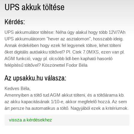
UPS akkuk töltése
Kérdés:
UPS akkumulátor töltése: Néha úgy alakul hogy több 12V/7Ah
UPS akkumulátorom "hever az asztalomon", hosszabb ideig.
Annak érdekében hogy ezek fel legyenek töltve, lehet tölteni
őket digitális autóakku töltővel? Pl. Ctek 7.0MXS, ezen van pl.
AGM funkció, vagy pl. olcsóbb lidl-ben kapható hasonló
felépítésű töltővel? Köszönettel Fodor Béla
Az upsakku.hu válasza:
Kedves Béla,
Amennyiben a töltő tud AGM akkut tölteni, és a töltőárama kb.
az akku kapacitásának 1/10-e, akkor megfelelő hozzá. Az sem
árt persze ha automatikus a töltő. Nagyjából ezek a kritériumok.
vissza a kérdésekhez