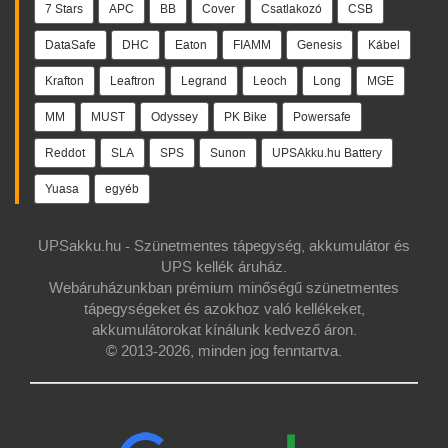
7 Stars
APC
BB
Cover
Csatlakozó
CSB
DataSafe
DHC
Eaton
FIAMM
Genesis
Kábel
Krafton
Leaftron
Legrand
Leoch
Long
MGE
MM
MUST
Odyssey
PK Bike
Powersafe
Reddot
SLA
SPS
Sunon
UPSAkku.hu Battery
Yuasa
egyéb
UPSakku.hu - Szünetmentes tápegység, akkumulátor és
UPS kellék áruház.
Webáruházunkban prémium minőségű szünetmentes
tápegységeket és azokhoz való kellékeket,
akkumulátorokat kínálunk kedvező áron.
© 2013-2026, minden jog fenntartva.