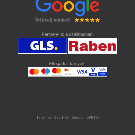
Partnereink a szállításban:
Elfogadott kártyák:
17.87 ms | 656.1 kB | Session=509 | /5