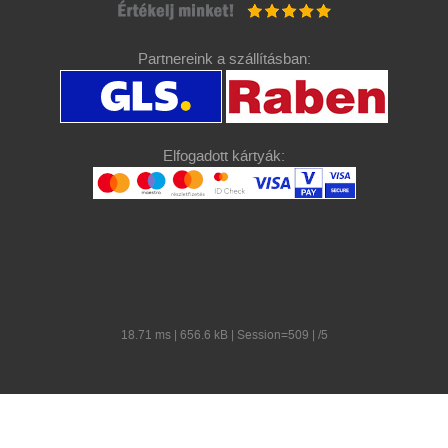
Partnereink a szállításban:
Elfogadott kártyák:
18.71 ms | 656.6 kB | Session=509 | /5