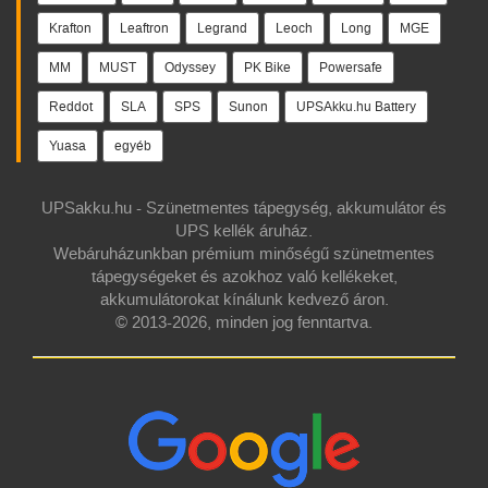
Krafton
Leaftron
Legrand
Leoch
Long
MGE
MM
MUST
Odyssey
PK Bike
Powersafe
Reddot
SLA
SPS
Sunon
UPSAkku.hu Battery
Yuasa
egyéb
UPSakku.hu - Szünetmentes tápegység, akkumulátor és
UPS kellék áruház.
Webáruházunkban prémium minőségű szünetmentes
tápegységeket és azokhoz való kellékeket,
akkumulátorokat kínálunk kedvező áron.
© 2013-2026, minden jog fenntartva.