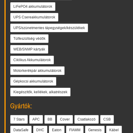
LiFePO4 akkumulátorok
UPS Csereakkumulátorok
UPS/szünetmentes tápegységek/készülékek
Túlfeszültség védők
WEB/SNMP kártyák
Ciklikus Akkumulátorok
Motorkerékpár akkumulátorok
Gépkocsi akkumulátorok
Kiegészítők, kellékek, alkatrészek
Gyártók:
7 Stars
APC
BB
Cover
Csatlakozó
CSB
DataSafe
DHC
Eaton
FIAMM
Genesis
Kábel