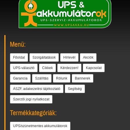
Menü:
Főoldal
Szolgáltatások
Hírlevél
Akciók
UPS-választó
Cikkek
Kérdezzen!
Kapcsolat
Garancia
Szállítás
Rólunk
Bannerek
ÁSZF, adakezelési tájékoztató
Segítség
Szerzői jogi nyilatkozat
Termékkategóriák:
UPS/szünetmentes akkumulátorok