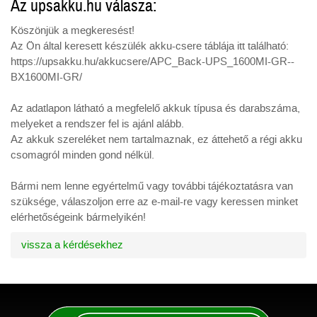
Az upsakku.hu válasza:
Köszönjük a megkeresést!
Az Ön által keresett készülék akku-csere táblája itt található:
https://upsakku.hu/akkucsere/APC_Back-UPS_1600MI-GR--
BX1600MI-GR/
Az adatlapon látható a megfelelő akkuk típusa és darabszáma,
melyeket a rendszer fel is ajánl alább.
Az akkuk szereléket nem tartalmaznak, ez áttehető a régi akku
csomagról minden gond nélkül.
Bármi nem lenne egyértelmű vagy további tájékoztatásra van
szüksége, válaszoljon erre az e-mail-re vagy keressen minket
elérhetőségeink bármelyikén!
vissza a kérdésekhez