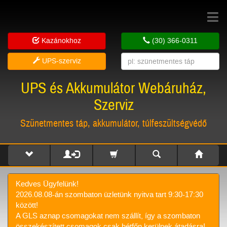
Toggle
navigat
Kazánokhoz
(30) 366-0311
UPS-szerviz
UPS és Akkumulátor Webáruház,
Szerviz
Szünetmentes táp, akkumulátor, túlfeszültségvédő
Kedves Ügyfelünk!
2026.08.08-án szombaton üzletünk nyitva tart 9:30-17:30
között!
A GLS aznap csomagokat nem szállít, így a szombaton
összekészített csomagok csak hétfőn kerülnek átadásra!