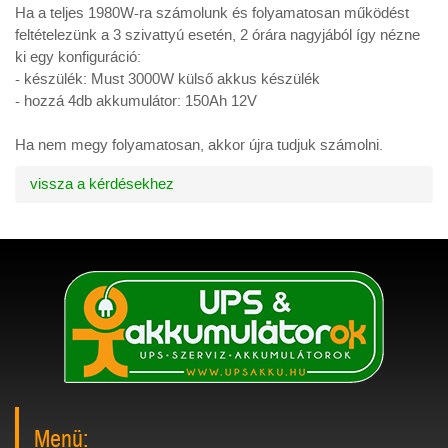
Ha a teljes 1980W-ra számolunk és folyamatosan működést
feltételezünk a 3 szivattyú esetén, 2 órára nagyjából így nézne
ki egy konfiguráció:
- készülék: Must 3000W külső akkus készülék
- hozzá 4db akkumulátor: 150Ah 12V
Ha nem megy folyamatosan, akkor újra tudjuk számolni.
vissza a kérdésekhez
Menü: