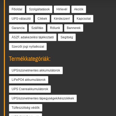
Főoldal
Szolgáltatások
Hírlevél
Akciók
UPS-választó
Cikkek
Kérdezzen!
Kapcsolat
Garancia
Szállítás
Rólunk
Bannerek
ÁSZF, adakezelési tájékoztató
Segítség
Szerzői jogi nyilatkozat
Termékkategóriák:
UPS/szünetmentes akkumulátorok
LiFePO4 akkumulátorok
UPS Csereakkumulátorok
UPS/szünetmentes tápegységek/készülékek
Túlfeszültség védők