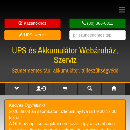
Toggle
navigat
Kazánokhoz
(30) 366-0311
UPS-szerviz
UPS és Akkumulátor Webáruház,
Szerviz
Szünetmentes táp, akkumulátor, túlfeszültségvédő
Kedves Ügyfelünk!
2026.08.08-án szombaton üzletünk nyitva tart 9:30-17:30
között!
A GLS aznap csomagokat nem szállít, így a szombaton
összekészített csomagok csak hétfőn kerülnek átadásra!