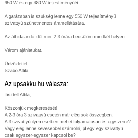
950 W és egy 480 W teljesítményűét.
A garázsban is szükség lenne egy 550 W teljesítményű
szivattyú szünetmentes áramellátására.
Az áthidalandó időt min. 2-3 órára becsülöm mindkét helyen.
Várom ajánlatukat.
Üdvözlettel:
Szabó Attila
Az upsakku.hu válasza:
Tisztelt Attila,
Köszönjük megkeresését!
A 2-3 óra 3 szivattyú esetén már elég sok összegben.
A 3 szivattyú ilyen esetben mehet folyamatosan és egyszerre?
Vagy elég lenne kevesebbel számolni, pl egy-egy szivattyú
csak egyszer-egyszer kapcsol be?