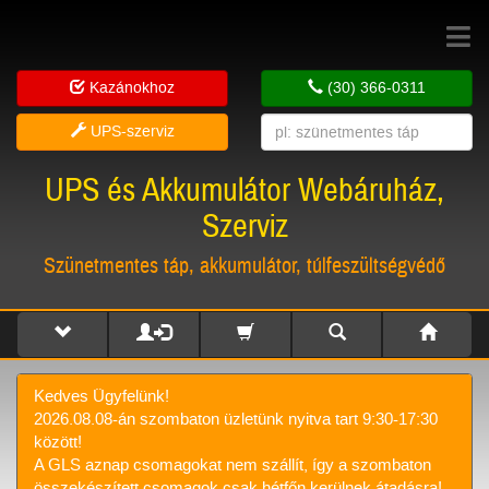
Toggle
navigat
Kazánokhoz
(30) 366-0311
UPS-szerviz
UPS és Akkumulátor Webáruház,
Szerviz
Szünetmentes táp, akkumulátor, túlfeszültségvédő
Kedves Ügyfelünk!
2026.08.08-án szombaton üzletünk nyitva tart 9:30-17:30
között!
A GLS aznap csomagokat nem szállít, így a szombaton
összekészített csomagok csak hétfőn kerülnek átadásra!