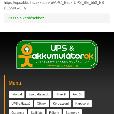
https://upsakku.hu/akkucsere/APC_Back-UPS_BE_550_ES--
BE550G-GR/
vissza a kérdésekhez
Menü:
Főoldal
Szolgáltatások
Hírlevél
Akciók
UPS-választó
Cikkek
Kérdezzen!
Kapcsolat
Garancia
Szállítás
Rólunk
Bannerek