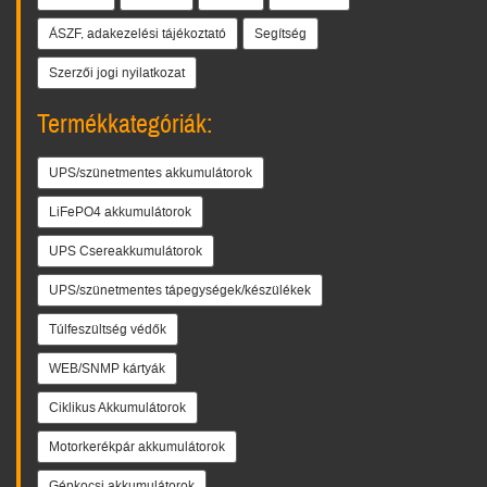
ÁSZF, adakezelési tájékoztató
Segítség
Szerzői jogi nyilatkozat
Termékkategóriák:
UPS/szünetmentes akkumulátorok
LiFePO4 akkumulátorok
UPS Csereakkumulátorok
UPS/szünetmentes tápegységek/készülékek
Túlfeszültség védők
WEB/SNMP kártyák
Ciklikus Akkumulátorok
Motorkerékpár akkumulátorok
Gépkocsi akkumulátorok