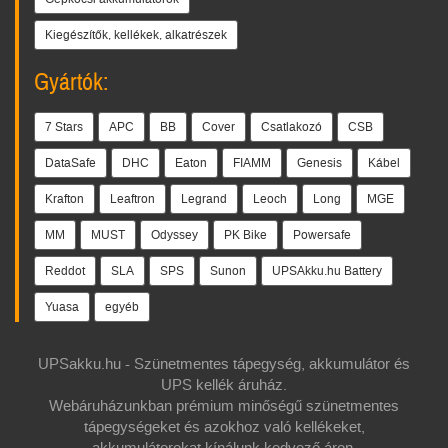
Kiegészítők, kellékek, alkatrészek
Gyártók:
7 Stars
APC
BB
Cover
Csatlakozó
CSB
DataSafe
DHC
Eaton
FIAMM
Genesis
Kábel
Krafton
Leaftron
Legrand
Leoch
Long
MGE
MM
MUST
Odyssey
PK Bike
Powersafe
Reddot
SLA
SPS
Sunon
UPSAkku.hu Battery
Yuasa
egyéb
UPSakku.hu - Szünetmentes tápegység, akkumulátor és
UPS kellék áruház.
Webáruházunkban prémium minőségű szünetmentes
tápegységeket és azokhoz való kellékeket,