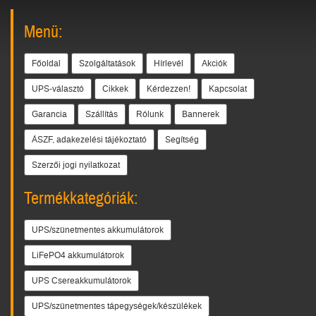
Menü:
Főoldal
Szolgáltatások
Hírlevél
Akciók
UPS-választó
Cikkek
Kérdezzen!
Kapcsolat
Garancia
Szállítás
Rólunk
Bannerek
ÁSZF, adakezelési tájékoztató
Segítség
Szerzői jogi nyilatkozat
Termékkategóriák:
UPS/szünetmentes akkumulátorok
LiFePO4 akkumulátorok
UPS Csereakkumulátorok
UPS/szünetmentes tápegységek/készülékek