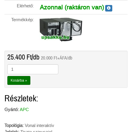
Elérhető:
Azonnal (raktáron van)
Termékkép:
25.400
Ft
/db
20.000
Ft
+ÁFA/db
Kosárba »
Részletek:
Gyártó:
APC
Topológia:
Vonal interaktív