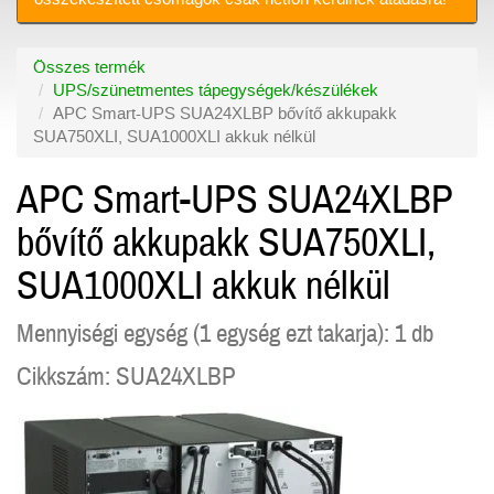
Összes termék
UPS/szünetmentes tápegységek/készülékek
APC Smart-UPS SUA24XLBP bővítő akkupakk
SUA750XLI, SUA1000XLI akkuk nélkül
APC Smart-UPS SUA24XLBP
bővítő akkupakk SUA750XLI,
SUA1000XLI akkuk nélkül
Mennyiségi egység (1 egység ezt takarja): 1 db
Cikkszám: SUA24XLBP