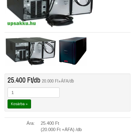
25.400
Ft
/db
20.000
Ft
+ÁFA/db
Kosárba »
Ára:
25.400
Ft
(20.000
Ft
+ÁFA) /db