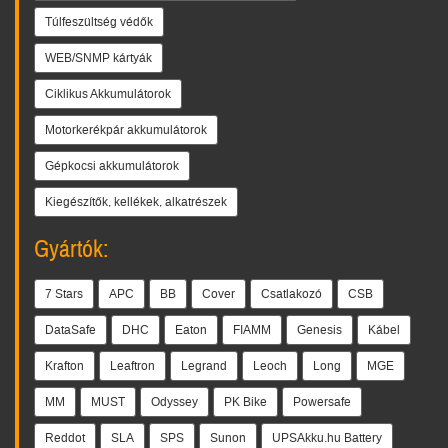
Túlfeszültség védők
WEB/SNMP kártyák
Ciklikus Akkumulátorok
Motorkerékpár akkumulátorok
Gépkocsi akkumulátorok
Kiegészítők, kellékek, alkatrészek
Gyártók:
7 Stars
APC
BB
Cover
Csatlakozó
CSB
DataSafe
DHC
Eaton
FIAMM
Genesis
Kábel
Krafton
Leaftron
Legrand
Leoch
Long
MGE
MM
MUST
Odyssey
PK Bike
Powersafe
Reddot
SLA
SPS
Sunon
UPSAkku.hu Battery