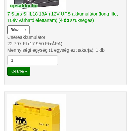
7 Stars SHL18 18Ah 12V UPS akkumulátor (long-life,
10év várható élettartam) (
4 db
szükséges)
Részletek
Csereakkumulátor
22.797
Ft
(17.950
Ft
+ÁFA)
Mennyiségi egység (1 egység ezt takarja): 1 db
Kosárba »