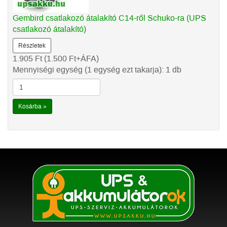
Gembird csatlakozó átalakító C14-ről Schuko-ra (UPS
csatlakozó átalakító)
Részletek
1.905
Ft
(1.500
Ft
+ÁFA)
Mennyiségi egység (1 egység ezt takarja): 1 db
Kosárba »