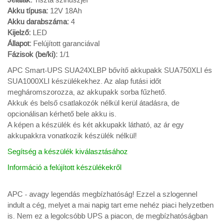
Jelalak:
Tiszta szinuszjel
Akku típusa:
12V 18Ah
Akku darabszáma:
4
Kijelző:
LED
Állapot:
Felújított garanciával
Fázisok (be/ki):
1/1
APC Smart-UPS SUA24XLBP bővítő akkupakk SUA750XLI és
SUA1000XLI készülékekhez. Az alap futási időt
megháromszorozza, az akkupakk sorba fűzhető.
Akkuk és belső csatlakozók nélkül kerül átadásra, de
opcionálisan kérhető bele akku is.
A képen a készülék és két akkupakk látható, az ár egy
akkupakkra vonatkozik készülék nélkül!
Segítség a készülék kiválasztásához
Információ a felújított készülékekről
APC - avagy legendás megbízhatóság! Ezzel a szlogennel
indult a cég, melyet a mai napig tart eme nehéz piaci helyzetben
is. Nem ez a legolcsóbb UPS a piacon, de megbízhatóságban