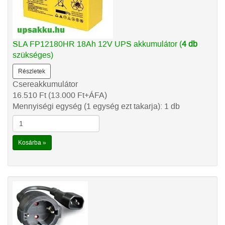
SLA FP12180HR 18Ah 12V UPS akkumulátor (
4 db
szükséges)
Részletek
Csereakkumulátor
16.510
Ft
(13.000
Ft
+ÁFA)
Mennyiségi egység (1 egység ezt takarja): 1 db
Kosárba »