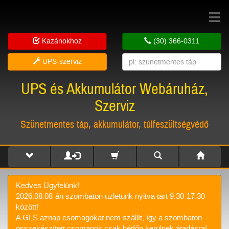
Toggle
navigat
Kazánokhoz
(30) 366-0311
UPS-szerviz
UPS és Akkumulátor Webáruház,
Szerviz
Szünetmentes táp, akkumulátor, túlfeszültségvédő
Kedves Ügyfelünk!
2026.08.08-án szombaton üzletünk nyitva tart 9:30-17:30
között!
A GLS aznap csomagokat nem szállít, így a szombaton
összekészített csomagok csak hétfőn kerülnek átadásra!