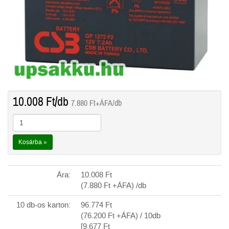
10.008
Ft
/db
7.880
Ft
+ÁFA/db
Kosárba »
Ára:
10.008
Ft
(7.880
Ft
+ÁFA) /db
10 db-os karton:
96.774
Ft
(76.200
Ft
+ÁFA) / 10db
[9.677
Ft