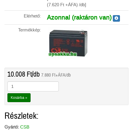
(7.620
Ft
+ÁFA) /db]
Elérhető:
Azonnal (raktáron van)
Termékkép:
10.008
Ft
/db
7.880
Ft
+ÁFA/db
Kosárba »
Részletek:
Gyártó:
CSB