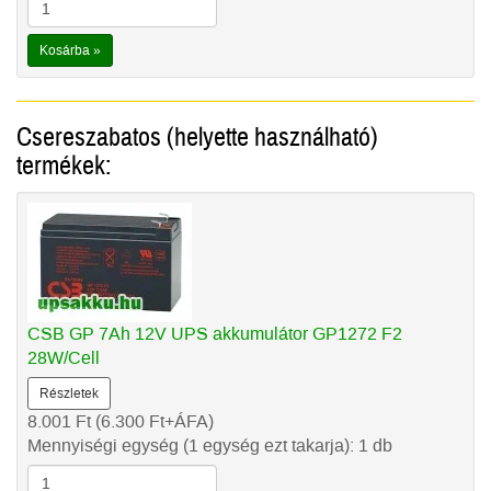
Kosárba »
Csereszabatos (helyette használható)
termékek:
CSB GP 7Ah 12V UPS akkumulátor GP1272 F2
28W/Cell
Részletek
8.001
Ft
(6.300
Ft
+ÁFA)
Mennyiségi egység (1 egység ezt takarja): 1 db