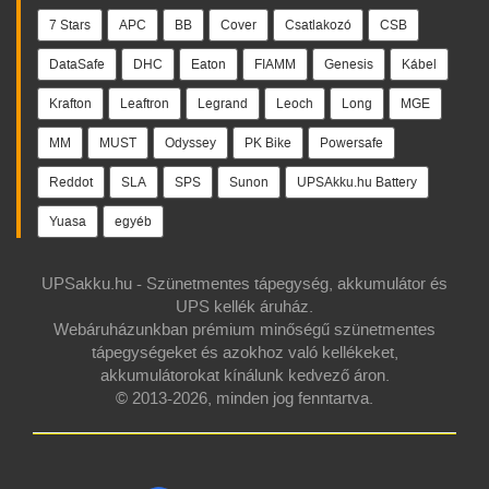
7 Stars
APC
BB
Cover
Csatlakozó
CSB
DataSafe
DHC
Eaton
FIAMM
Genesis
Kábel
Krafton
Leaftron
Legrand
Leoch
Long
MGE
MM
MUST
Odyssey
PK Bike
Powersafe
Reddot
SLA
SPS
Sunon
UPSAkku.hu Battery
Yuasa
egyéb
UPSakku.hu - Szünetmentes tápegység, akkumulátor és
UPS kellék áruház.
Webáruházunkban prémium minőségű szünetmentes
tápegységeket és azokhoz való kellékeket,
akkumulátorokat kínálunk kedvező áron.
© 2013-2026, minden jog fenntartva.