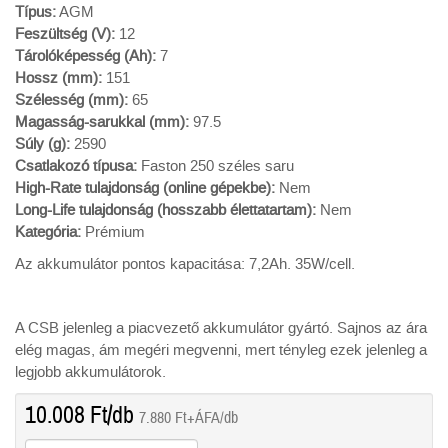
Típus:
AGM
Feszültség (V):
12
Tárolóképesség (Ah):
7
Hossz (mm):
151
Szélesség (mm):
65
Magasság-sarukkal (mm):
97.5
Súly (g):
2590
Csatlakozó típusa:
Faston 250 széles saru
High-Rate tulajdonság (online gépekbe):
Nem
Long-Life tulajdonság (hosszabb élettatartam):
Nem
Kategória:
Prémium
Az akkumulátor pontos kapacitása: 7,2Ah. 35W/cell.
A CSB jelenleg a piacvezető akkumulátor gyártó. Sajnos az ára
elég magas, ám megéri megvenni, mert tényleg ezek jelenleg a
legjobb akkumulátorok.
10.008
Ft
/db
7.880
Ft
+ÁFA/db