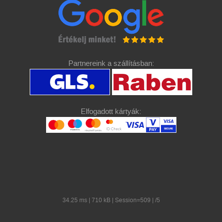
Partnereink a szállításban:
Elfogadott kártyák:
34.25 ms | 710 kB | Session=509 | /5