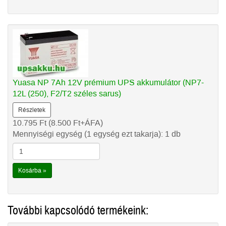
Yuasa NP 7Ah 12V prémium UPS akkumulátor (NP7-
12L (250), F2/T2 széles sarus)
Részletek
10.795
Ft
(8.500
Ft
+ÁFA)
Mennyiségi egység (1 egység ezt takarja): 1 db
Kosárba »
További kapcsolódó termékeink: