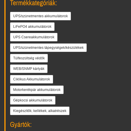
Termékkategóriák:
UPS/szünetmentes akkumulátorok
LiFePO4 akkumulátorok
UPS Csereakkumulátorok
UPS/szünetmentes tápegységek/készülékek
Túlfeszültség védők
WEB/SNMP kártyák
Ciklikus Akkumulátorok
Motorkerékpár akkumulátorok
Gépkocsi akkumulátorok
Kiegészítők, kellékek, alkatrészek
Gyártók: