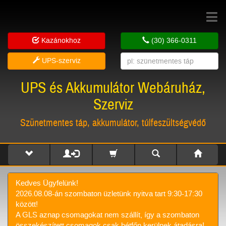
Toggle
navigat
Kazánokhoz
(30) 366-0311
UPS-szerviz
UPS és Akkumulátor Webáruház,
Szerviz
Szünetmentes táp, akkumulátor, túlfeszültségvédő
Kedves Ügyfelünk!
2026.08.08-án szombaton üzletünk nyitva tart 9:30-17:30
között!
A GLS aznap csomagokat nem szállít, így a szombaton
összekészített csomagok csak hétfőn kerülnek átadásra!