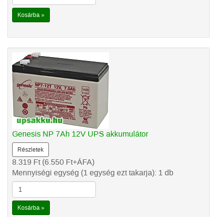
Kosárba »
Genesis NP 7Ah 12V UPS akkumulátor
Részletek
8.319
Ft
(6.550
Ft
+ÁFA)
Mennyiségi egység (1 egység ezt takarja): 1 db
Kosárba »