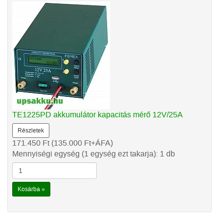
TE1225PD akkumulátor kapacitás mérő 12V/25A
Részletek
171.450
Ft
(135.000
Ft
+ÁFA)
Mennyiségi egység (1 egység ezt takarja): 1 db
Kosárba »