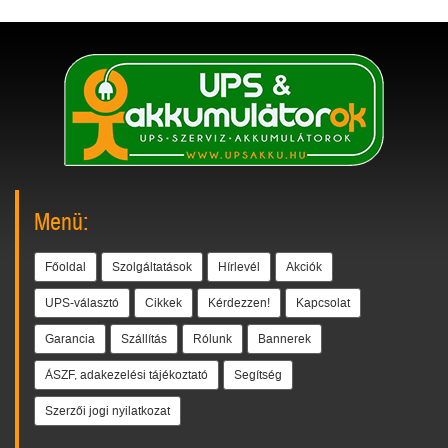
Menü:
Főoldal
Szolgáltatások
Hírlevél
Akciók
UPS-választó
Cikkek
Kérdezzen!
Kapcsolat
Garancia
Szállítás
Rólunk
Bannerek
ÁSZF, adakezelési tájékoztató
Segítség
Szerzői jogi nyilatkozat