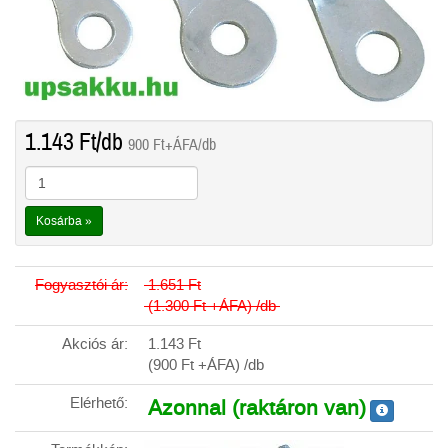
1.143
Ft
/db
900
Ft
+ÁFA/db
Kosárba »
Fogyasztói ár:
1.651
Ft
(1.300
Ft
+ÁFA) /db
Akciós ár:
1.143
Ft
(900
Ft
+ÁFA) /db
Elérhető:
Azonnal (raktáron van)