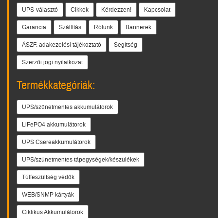
UPS-választó
Cikkek
Kérdezzen!
Kapcsolat
Garancia
Szállítás
Rólunk
Bannerek
ÁSZF, adakezelési tájékoztató
Segítség
Szerzői jogi nyilatkozat
Termékkategóriák:
UPS/szünetmentes akkumulátorok
LiFePO4 akkumulátorok
UPS Csereakkumulátorok
UPS/szünetmentes tápegységek/készülékek
Túlfeszültség védők
WEB/SNMP kártyák
Ciklikus Akkumulátorok