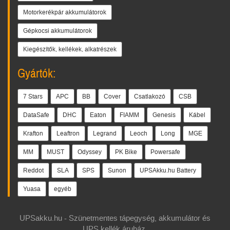
Motorkerékpár akkumulátorok
Gépkocsi akkumulátorok
Kiegészítők, kellékek, alkatrészek
Gyártók:
7 Stars
APC
BB
Cover
Csatlakozó
CSB
DataSafe
DHC
Eaton
FIAMM
Genesis
Kábel
Krafton
Leaftron
Legrand
Leoch
Long
MGE
MM
MUST
Odyssey
PK Bike
Powersafe
Reddot
SLA
SPS
Sunon
UPSAkku.hu Battery
Yuasa
egyéb
UPSakku.hu - Szünetmentes tápegység, akkumulátor és
UPS kellék áruház.