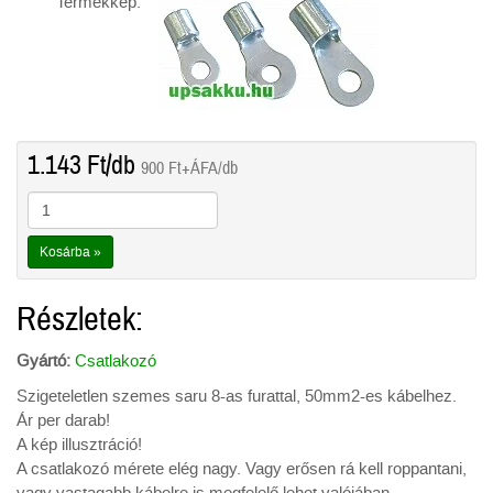
Termékkép:
1.143
Ft
/db
900
Ft
+ÁFA/db
Kosárba »
Részletek:
Gyártó:
Csatlakozó
Szigeteletlen szemes saru 8-as furattal, 50mm2-es kábelhez.
Ár per darab!
A kép illusztráció!
A csatlakozó mérete elég nagy. Vagy erősen rá kell roppantani,