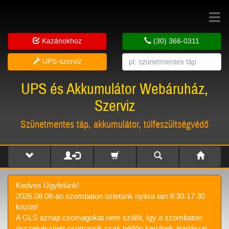
Toggle
navigat
Kazánokhoz
(30) 366-0311
UPS-szerviz
UPS és Akkumulátor Webáruház,
Szerviz
Szünetmentes táp, akkumulátor, túlfeszültségvédő
Kedves Ügyfelünk!
2026.08.08-án szombaton üzletünk nyitva tart 9:30-17:30
között!
A GLS aznap csomagokat nem szállít, így a szombaton
összekészített csomagok csak hétfőn kerülnek átadásra!