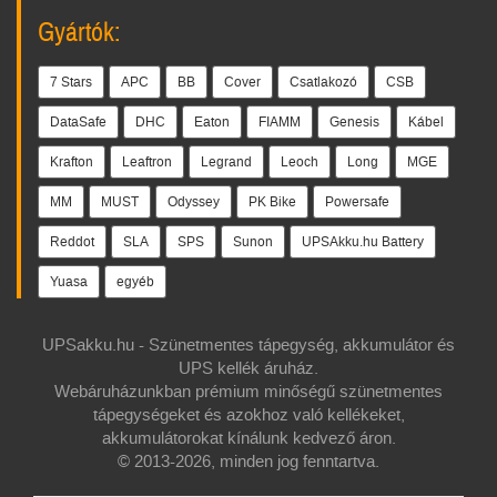
Gyártók:
7 Stars
APC
BB
Cover
Csatlakozó
CSB
DataSafe
DHC
Eaton
FIAMM
Genesis
Kábel
Krafton
Leaftron
Legrand
Leoch
Long
MGE
MM
MUST
Odyssey
PK Bike
Powersafe
Reddot
SLA
SPS
Sunon
UPSAkku.hu Battery
Yuasa
egyéb
UPSakku.hu - Szünetmentes tápegység, akkumulátor és
UPS kellék áruház.
Webáruházunkban prémium minőségű szünetmentes
tápegységeket és azokhoz való kellékeket,
akkumulátorokat kínálunk kedvező áron.
© 2013-2026, minden jog fenntartva.