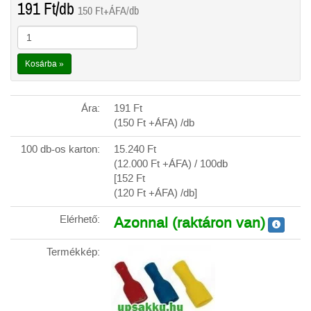
191
Ft
/db
150
Ft
+ÁFA/db
Kosárba »
Ára:
191
Ft
(150
Ft
+ÁFA) /db
100 db-os karton:
15.240
Ft
(12.000
Ft
+ÁFA) / 100db
[152
Ft
(120
Ft
+ÁFA) /db]
Elérhető:
Azonnal (raktáron van)
Termékkép: