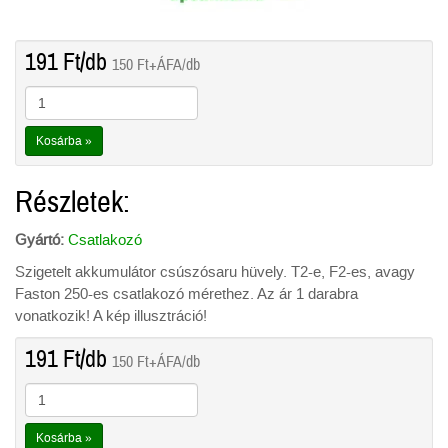
191
Ft
/db
150
Ft
+ÁFA/db
Kosárba »
Részletek:
Gyártó:
Csatlakozó
Szigetelt akkumulátor csúszósaru hüvely. T2-e, F2-es, avagy
Faston 250-es csatlakozó mérethez. Az ár 1 darabra
vonatkozik! A kép illusztráció!
191
Ft
/db
150
Ft
+ÁFA/db
Kosárba »