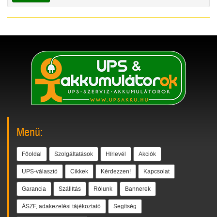
Menü:
Főoldal
Szolgáltatások
Hírlevél
Akciók
UPS-választó
Cikkek
Kérdezzen!
Kapcsolat
Garancia
Szállítás
Rólunk
Bannerek
ÁSZF, adakezelési tájékoztató
Segítség