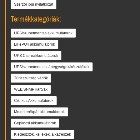
Szerzői jogi nyilatkozat
Termékkategóriák:
UPS/szünetmentes akkumulátorok
LiFePO4 akkumulátorok
UPS Csereakkumulátorok
UPS/szünetmentes tápegységek/készülékek
Túlfeszültség védők
WEB/SNMP kártyák
Ciklikus Akkumulátorok
Motorkerékpár akkumulátorok
Gépkocsi akkumulátorok
Kiegészítők, kellékek, alkatrészek