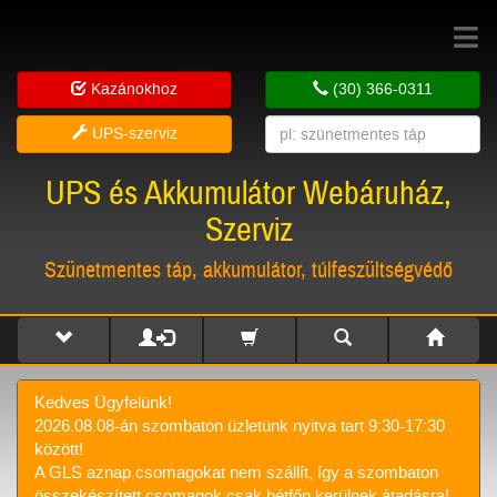
Toggle
navigat
Kazánokhoz
(30) 366-0311
UPS-szerviz
UPS és Akkumulátor Webáruház,
Szerviz
Szünetmentes táp, akkumulátor, túlfeszültségvédő
Kedves Ügyfelünk!
2026.08.08-án szombaton üzletünk nyitva tart 9:30-17:30
között!
A GLS aznap csomagokat nem szállít, így a szombaton
összekészített csomagok csak hétfőn kerülnek átadásra!