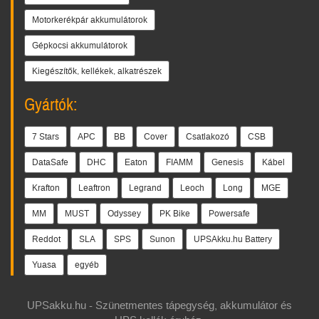
Motorkerékpár akkumulátorok
Gépkocsi akkumulátorok
Kiegészítők, kellékek, alkatrészek
Gyártók:
7 Stars
APC
BB
Cover
Csatlakozó
CSB
DataSafe
DHC
Eaton
FIAMM
Genesis
Kábel
Krafton
Leaftron
Legrand
Leoch
Long
MGE
MM
MUST
Odyssey
PK Bike
Powersafe
Reddot
SLA
SPS
Sunon
UPSAkku.hu Battery
Yuasa
egyéb
UPSakku.hu - Szünetmentes tápegység, akkumulátor és