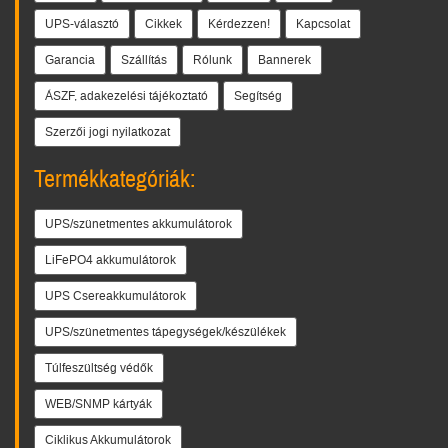
UPS-választó
Cikkek
Kérdezzen!
Kapcsolat
Garancia
Szállítás
Rólunk
Bannerek
ÁSZF, adakezelési tájékoztató
Segítség
Szerzői jogi nyilatkozat
Termékkategóriák:
UPS/szünetmentes akkumulátorok
LiFePO4 akkumulátorok
UPS Csereakkumulátorok
UPS/szünetmentes tápegységek/készülékek
Túlfeszültség védők
WEB/SNMP kártyák
Ciklikus Akkumulátorok