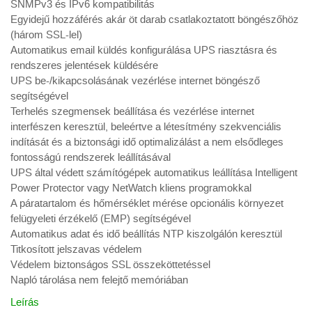
SNMPv3 és IPv6 kompatibilitás
Egyidejű hozzáférés akár öt darab csatlakoztatott böngészőhöz
(három SSL-lel)
Automatikus email küldés konfigurálása UPS riasztásra és
rendszeres jelentések küldésére
UPS be-/kikapcsolásának vezérlése internet böngésző
segítségével
Terhelés szegmensek beállítása és vezérlése internet
interfészen keresztül, beleértve a létesítmény szekvenciális
indítását és a biztonsági idő optimalizálást a nem elsődleges
fontosságú rendszerek leállításával
UPS által védett számítógépek automatikus leállítása Intelligent
Power Protector vagy NetWatch kliens programokkal
A páratartalom és hőmérséklet mérése opcionális környezet
felügyeleti érzékelő (EMP) segítségével
Automatikus adat és idő beállítás NTP kiszolgálón keresztül
Titkosított jelszavas védelem
Védelem biztonságos SSL összeköttetéssel
Napló tárolása nem felejtő memóriában
Leírás