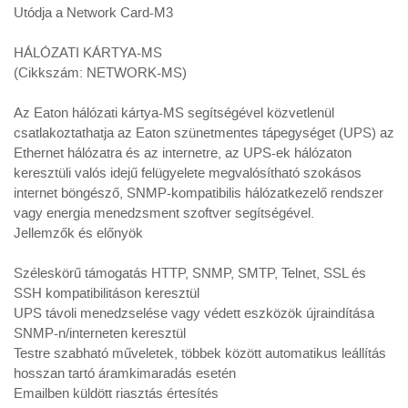
Utódja a Network Card-M3
HÁLÓZATI KÁRTYA-MS
(Cikkszám: NETWORK-MS)
Az Eaton hálózati kártya-MS segítségével közvetlenül
csatlakoztathatja az Eaton szünetmentes tápegységet (UPS) az
Ethernet hálózatra és az internetre, az UPS-ek hálózaton
keresztüli valós idejű felügyelete megvalósítható szokásos
internet böngésző, SNMP-kompatibilis hálózatkezelő rendszer
vagy energia menedzsment szoftver segítségével.
Jellemzők és előnyök
Széleskörű támogatás HTTP, SNMP, SMTP, Telnet, SSL és
SSH kompatibilitáson keresztül
UPS távoli menedzselése vagy védett eszközök újraindítása
SNMP-n/interneten keresztül
Testre szabható műveletek, többek között automatikus leállítás
hosszan tartó áramkimaradás esetén
Emailben küldött riasztás értesítés