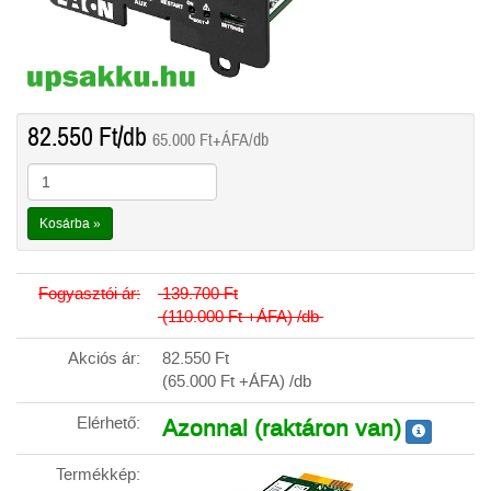
82.550
Ft
/db
65.000
Ft
+ÁFA/db
Kosárba »
Fogyasztói ár:
139.700
Ft
(110.000
Ft
+ÁFA) /db
Akciós ár:
82.550
Ft
(65.000
Ft
+ÁFA) /db
Elérhető:
Azonnal (raktáron van)
Termékkép: