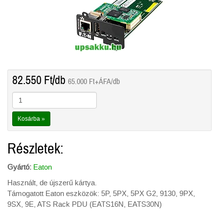
82.550
Ft
/db
65.000
Ft
+ÁFA/db
Kosárba »
Részletek:
Gyártó:
Eaton
Használt, de újszerű kártya.
Támogatott Eaton eszközök: 5P, 5PX, 5PX G2, 9130, 9PX,
9SX, 9E, ATS Rack PDU (EATS16N, EATS30N)