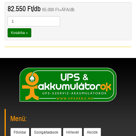
82.550
Ft
/db
65.000
Ft
+ÁFA/db
Kosárba »
Menü:
Főoldal
Szolgáltatások
Hírlevél
Akciók