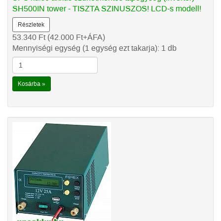
SH500IN tower - TISZTA SZINUSZOS! LCD-s modell!
Részletek
53.340
Ft
(42.000
Ft
+ÁFA)
Mennyiségi egység (1 egység ezt takarja): 1 db
Kosárba »