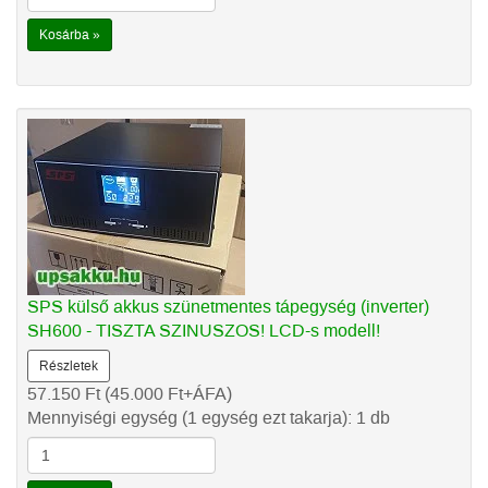
Kosárba »
SPS külső akkus szünetmentes tápegység (inverter)
SH600 - TISZTA SZINUSZOS! LCD-s modell!
Részletek
57.150
Ft
(45.000
Ft
+ÁFA)
Mennyiségi egység (1 egység ezt takarja): 1 db