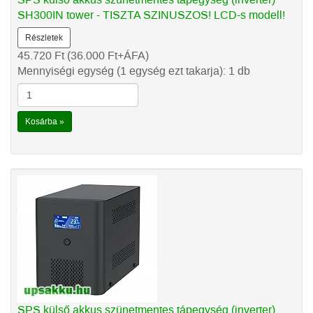
SH300IN tower - TISZTA SZINUSZOS! LCD-s modell!
Részletek
45.720
Ft
(36.000
Ft
+ÁFA)
Mennyiségi egység (1 egység ezt takarja): 1 db
Kosárba »
SPS külső akkus szünetmentes tápegység (inverter)