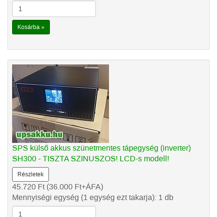
Kosárba »
SPS külső akkus szünetmentes tápegység (inverter)
SH300 - TISZTA SZINUSZOS! LCD-s modell!
Részletek
45.720
Ft
(36.000
Ft
+ÁFA)
Mennyiségi egység (1 egység ezt takarja): 1 db