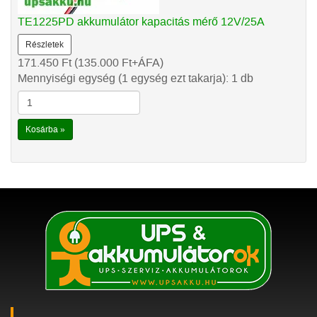
TE1225PD akkumulátor kapacitás mérő 12V/25A
Részletek
171.450
Ft
(135.000
Ft
+ÁFA)
Mennyiségi egység (1 egység ezt takarja): 1 db
Kosárba »