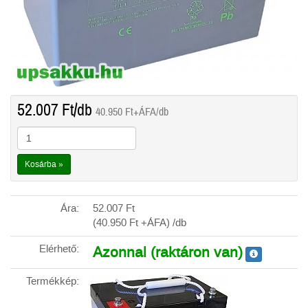
52.007
Ft
/db
40.950
Ft
+ÁFA/db
Kosárba »
Ára:
52.007
Ft
(40.950
Ft
+ÁFA) /db
Elérhető:
Azonnal (raktáron van)
Termékkép: