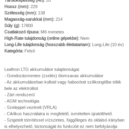
Tárolóképesség (Ah):
55
Hossz (mm):
229
Szélesség (mm):
138
Magasság-sarukkal (mm):
214
Súly (g):
17800
Csatlakozó típusa:
M6 menetes
High-Rate tulajdonság (online gépekbe):
Nem
Long-Life tulajdonság (hosszabb élettatartam):
Long-Life (10 év)
Kategória:
Felső
Leaftron LTG akkumulátor tulajdonságai:
- Gondozásmentes (zselés) ólomsavas akkumulátor
- Az akkumulátorban kolloid vagy habosított szilikongélbe töltik
bele az elektrolitot
- Zárt rendszerű
- AGM technológia
- Szeleppel vezérelt (VRLA)
- Ciklikus használatra is megfelelő, ismételten újratölthető.
- Szigetelt tömítéssel vízszintes, függőleges és oldalsó irányban
is elhelyezhető, biztonságát és funkcióit ez nem befolyásolja