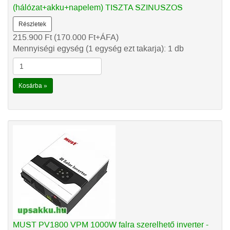
(hálózat+akku+napelem) TISZTA SZINUSZOS
Részletek
215.900
Ft
(170.000
Ft
+ÁFA)
Mennyiségi egység (1 egység ezt takarja): 1 db
Kosárba »
MUST PV1800 VPM 1000W falra szerelhető inverter -