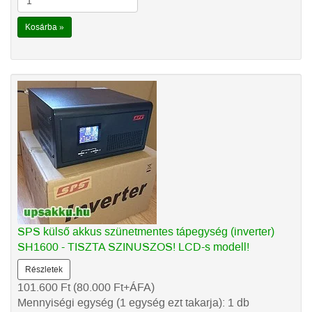
Kosárba »
SPS külső akkus szünetmentes tápegység (inverter)
SH1600 - TISZTA SZINUSZOS! LCD-s modell!
Részletek
101.600
Ft
(80.000
Ft
+ÁFA)
Mennyiségi egység (1 egység ezt takarja): 1 db