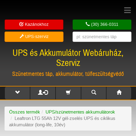
Toggle
navigat
Kazánokhoz
(30) 366-0311
UPS-szerviz
UPS és Akkumulátor Webáruház,
Szerviz
Szünetmentes táp, akkumulátor, túlfeszültségvédő
Összes termék
UPS/szünetmentes akkumulátorok
Leaftron LTG 55Ah 12V gél-zselés UPS és ciklikus
akkumulátor (long-life, 10év)