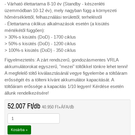
- Várható élettartama 8-10 év (Standby - készenléti
üzemmódban 10-12 év), mely nagyban függ a környezeti
hőmérséklettől, felhasználási területtől, terheléstől
- Élettartama ciklikus alkalmazások esetén (a kisütés
mértékétől függően):
> 30%-s kisütés (DoD) - 1700 ciklus
> 50%-s kisütés (DoD) - 1200 ciklus
> 100%-s kisütés (DoD) - 350 ciklus
Figyelmeztetés: A zárt rendszerű, gondozásmentes VRLA
akkumulátorokat egyszerű, "mezei" töltőkkel tönkre lehet tenni!
A megfelelő töltő kiválasztásánál vegye figyelembe a töltőáram
erősségét és a tölteni kívánt akkumulátor kapacitását. A
töltőáram erőssége a kapacitás 1/10 legyen! Kérdése esetén
állunk rendelkezésére!
52.007
Ft
/db
40.950
Ft
+ÁFA/db
Kosárba »