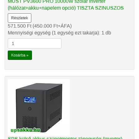
MUST PV3600 PRO 10000W szolár inverter
(hálózat+akku+napelem opció) TISZTA SZINUSZOS
Részletek
571.500
Ft
(450.000
Ft
+ÁFA)
Mennyiségi egység (1 egység ezt takarja): 1 db
Kosárba »
SPS külső akkus szünetmentes tápegység (inverter)