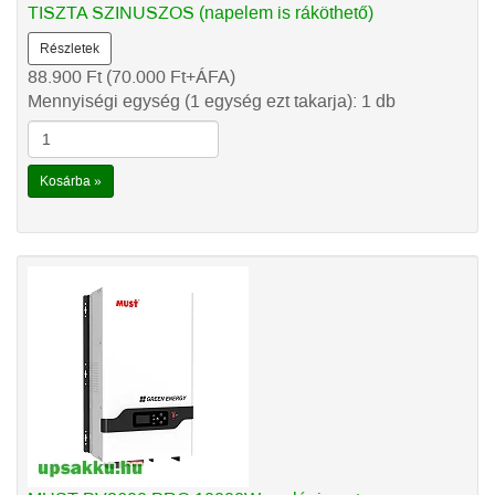
TISZTA SZINUSZOS (napelem is ráköthető)
Részletek
88.900
Ft
(70.000
Ft
+ÁFA)
Mennyiségi egység (1 egység ezt takarja): 1 db
Kosárba »