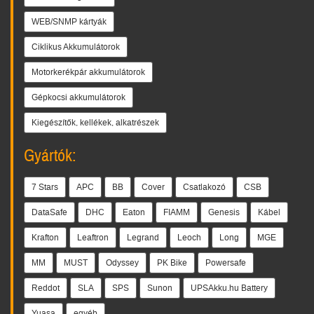
WEB/SNMP kártyák
Ciklikus Akkumulátorok
Motorkerékpár akkumulátorok
Gépkocsi akkumulátorok
Kiegészítők, kellékek, alkatrészek
Gyártók:
7 Stars
APC
BB
Cover
Csatlakozó
CSB
DataSafe
DHC
Eaton
FIAMM
Genesis
Kábel
Krafton
Leaftron
Legrand
Leoch
Long
MGE
MM
MUST
Odyssey
PK Bike
Powersafe
Reddot
SLA
SPS
Sunon
UPSAkku.hu Battery
Yuasa
egyéb