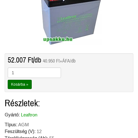
52.007
Ft
/db
40.950
Ft
+ÁFA/db
Kosárba »
Részletek:
Gyártó:
Leaftron
Típus:
AGM
Feszültség (V):
12