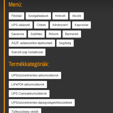
Menü:
Főoldal
Szolgáltatások
Hírlevél
Akciók
UPS-választó
Cikkek
Kérdezzen!
Kapcsolat
Garancia
Szállítás
Rólunk
Bannerek
ÁSZF, adakezelési tájékoztató
Segítség
Szerzői jogi nyilatkozat
Termékkategóriák:
UPS/szünetmentes akkumulátorok
LiFePO4 akkumulátorok
UPS Csereakkumulátorok
UPS/szünetmentes tápegységek/készülékek
Túlfeszültség védők