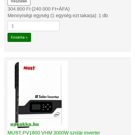
Részletek
304.800
Ft
(240.000
Ft
+ÁFA)
Mennyiségi egység (1 egység ezt takarja): 1 db
Kosárba »
MUST PV1800 VHM 3000W szolár inverter