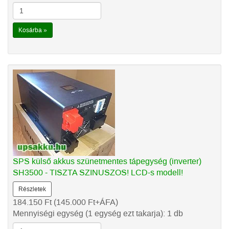
Kosárba »
SPS külső akkus szünetmentes tápegység (inverter)
SH3500 - TISZTA SZINUSZOS! LCD-s modell!
Részletek
184.150
Ft
(145.000
Ft
+ÁFA)
Mennyiségi egység (1 egység ezt takarja): 1 db