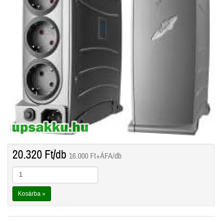
20.320
Ft
/db
16.000
Ft
+ÁFA/db
Kosárba »