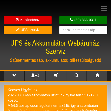
Toggle
navigat
Kazánokhoz
(30) 366-0311
UPS-szerviz
UPS és Akkumulátor Webáruház,
Szerviz
Szünetmentes táp, akkumulátor, túlfeszültségvédő
Kedves Ügyfelünk!
2026.08.08-án szombaton üzletünk nyitva tart 9:30-17:30
között!
A GLS aznap csomagokat nem szállít, így a szombaton
összekészített csomagok csak hétfőn kerülnek átadásra!