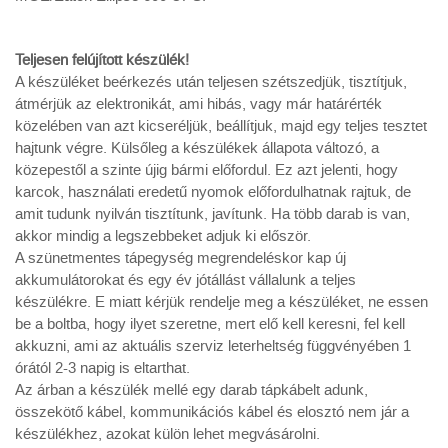
Teljesen felújított készülék!
A készüléket beérkezés után teljesen szétszedjük, tisztítjuk,
átmérjük az elektronikát, ami hibás, vagy már határérték
közelében van azt kicseréljük, beállítjuk, majd egy teljes tesztet
hajtunk végre. Külsőleg a készülékek állapota változó, a
közepestől a szinte újig bármi előfordul. Ez azt jelenti, hogy
karcok, használati eredetű nyomok előfordulhatnak rajtuk, de
amit tudunk nyilván tisztítunk, javítunk. Ha több darab is van,
akkor mindig a legszebbeket adjuk ki először.
A szünetmentes tápegység megrendeléskor kap új
akkumulátorokat és egy év jótállást vállalunk a teljes
készülékre. E miatt kérjük rendelje meg a készüléket, ne essen
be a boltba, hogy ilyet szeretne, mert elő kell keresni, fel kell
akkuzni, ami az aktuális szerviz leterheltség függvényében 1
órától 2-3 napig is eltarthat.
Az árban a készülék mellé egy darab tápkábelt adunk,
összekötő kábel, kommunikációs kábel és elosztó nem jár a
készülékhez, azokat külön lehet megvásárolni.