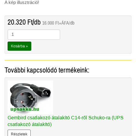
A kép illusztráció!
20.320
Ft
/db
16.000
Ft
+ÁFA/db
Kosárba »
További kapcsolódó termékeink:
Gembird csatlakozó átalakító C14-ről Schuko-ra (UPS
csatlakozó átalakító)
Részletek