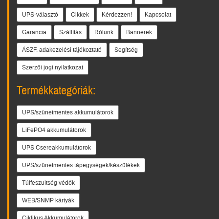
UPS-választó
Cikkek
Kérdezzen!
Kapcsolat
Garancia
Szállítás
Rólunk
Bannerek
ÁSZF, adakezelési tájékoztató
Segítség
Szerzői jogi nyilatkozat
Termékkategóriák:
UPS/szünetmentes akkumulátorok
LiFePO4 akkumulátorok
UPS Csereakkumulátorok
UPS/szünetmentes tápegységek/készülékek
Túlfeszültség védők
WEB/SNMP kártyák
Ciklikus Akkumulátorok