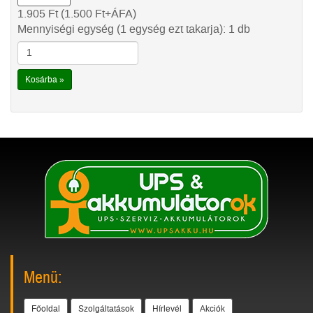
1.905
Ft
(1.500
Ft
+ÁFA)
Mennyiségi egység (1 egység ezt takarja): 1 db
Kosárba »
Menü:
Főoldal
Szolgáltatások
Hírlevél
Akciók