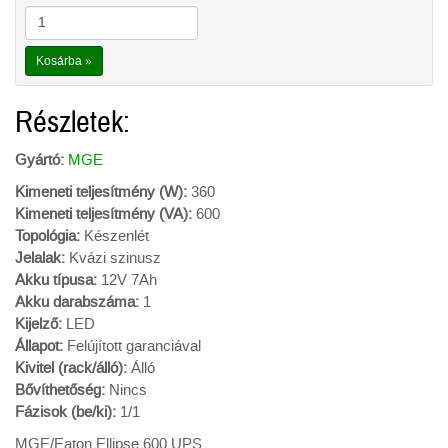
Kosárba »
Részletek:
Gyártó:
MGE
Kimeneti teljesítmény (W):
360
Kimeneti teljesítmény (VA):
600
Topológia:
Készenlét
Jelalak:
Kvázi szinusz
Akku típusa:
12V 7Ah
Akku darabszáma:
1
Kijelző:
LED
Állapot:
Felújított garanciával
Kivitel (rack/álló):
Álló
Bővíthetőség:
Nincs
Fázisok (be/ki):
1/1
MGE/Eaton Ellipse 600 UPS.