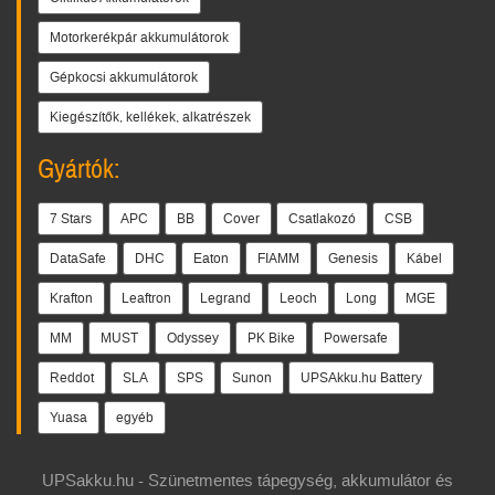
Motorkerékpár akkumulátorok
Gépkocsi akkumulátorok
Kiegészítők, kellékek, alkatrészek
Gyártók:
7 Stars
APC
BB
Cover
Csatlakozó
CSB
DataSafe
DHC
Eaton
FIAMM
Genesis
Kábel
Krafton
Leaftron
Legrand
Leoch
Long
MGE
MM
MUST
Odyssey
PK Bike
Powersafe
Reddot
SLA
SPS
Sunon
UPSAkku.hu Battery
Yuasa
egyéb
UPSakku.hu - Szünetmentes tápegység, akkumulátor és