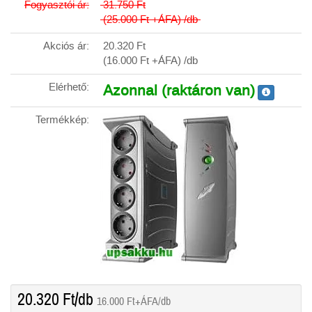
Fogyasztói ár:
31.750
Ft
(25.000
Ft
+ÁFA) /db
Akciós ár:
20.320
Ft
(16.000
Ft
+ÁFA) /db
Elérhető:
Azonnal (raktáron van)
Termékkép:
20.320
Ft
/db
16.000
Ft
+ÁFA/db