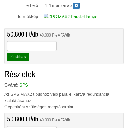
Elérhető:
1-4 munkanap
0-0-0
Termékkép:
50.800
Ft
/db
40.000
Ft
+ÁFA/db
Kosárba »
Részletek:
Gyártó:
SPS
Az SPS MAX2 típushoz való parallel kártya redundancia
kialakításához.
Gépenként szükséges megvásárolni.
50.800
Ft
/db
40.000
Ft
+ÁFA/db