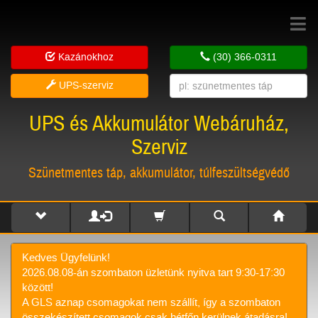
Toggle
navigat
Kazánokhoz
(30) 366-0311
UPS-szerviz
UPS és Akkumulátor Webáruház,
Szerviz
Szünetmentes táp, akkumulátor, túlfeszültségvédő
Kedves Ügyfelünk!
2026.08.08-án szombaton üzletünk nyitva tart 9:30-17:30
között!
A GLS aznap csomagokat nem szállít, így a szombaton
összekészített csomagok csak hétfőn kerülnek átadásra!