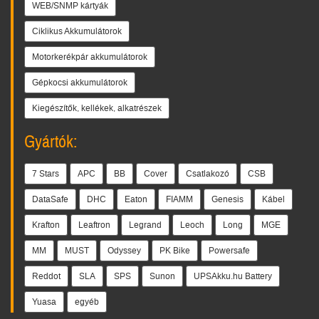
WEB/SNMP kártyák
Ciklikus Akkumulátorok
Motorkerékpár akkumulátorok
Gépkocsi akkumulátorok
Kiegészítők, kellékek, alkatrészek
Gyártók:
7 Stars
APC
BB
Cover
Csatlakozó
CSB
DataSafe
DHC
Eaton
FIAMM
Genesis
Kábel
Krafton
Leaftron
Legrand
Leoch
Long
MGE
MM
MUST
Odyssey
PK Bike
Powersafe
Reddot
SLA
SPS
Sunon
UPSAkku.hu Battery
Yuasa
egyéb