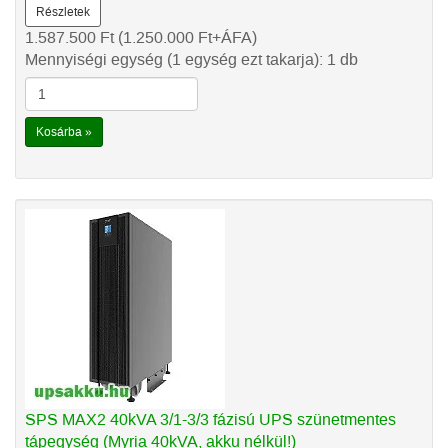
Részletek
1.587.500
Ft
(1.250.000
Ft
+ÁFA)
Mennyiségi egység (1 egység ezt takarja): 1 db
Kosárba »
SPS MAX2 40kVA 3/1-3/3 fázisú UPS szünetmentes
tápegység (Myria 40kVA, akku nélkül!)