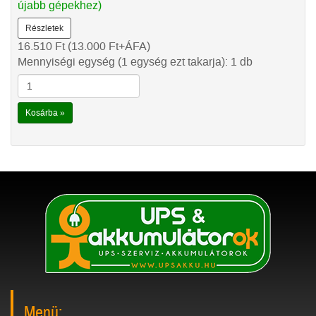
újabb gépekhez)
Részletek
16.510
Ft
(13.000
Ft
+ÁFA)
Mennyiségi egység (1 egység ezt takarja): 1 db
Kosárba »
Menü: