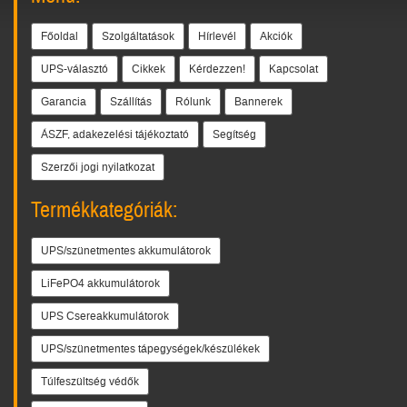
Főoldal
Szolgáltatások
Hírlevél
Akciók
UPS-választó
Cikkek
Kérdezzen!
Kapcsolat
Garancia
Szállítás
Rólunk
Bannerek
ÁSZF, adakezelési tájékoztató
Segítség
Szerzői jogi nyilatkozat
Termékkategóriák:
UPS/szünetmentes akkumulátorok
LiFePO4 akkumulátorok
UPS Csereakkumulátorok
UPS/szünetmentes tápegységek/készülékek
Túlfeszültség védők