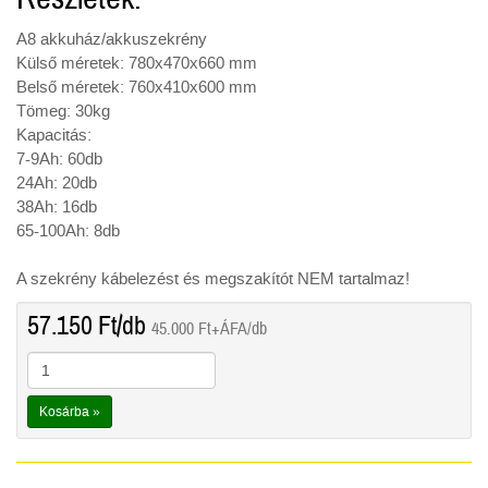
A8 akkuház/akkuszekrény
Külső méretek: 780x470x660 mm
Belső méretek: 760x410x600 mm
Tömeg: 30kg
Kapacitás:
7-9Ah: 60db
24Ah: 20db
38Ah: 16db
65-100Ah: 8db
A szekrény kábelezést és megszakítót NEM tartalmaz!
57.150
Ft
/db
45.000
Ft
+ÁFA/db
Kosárba »