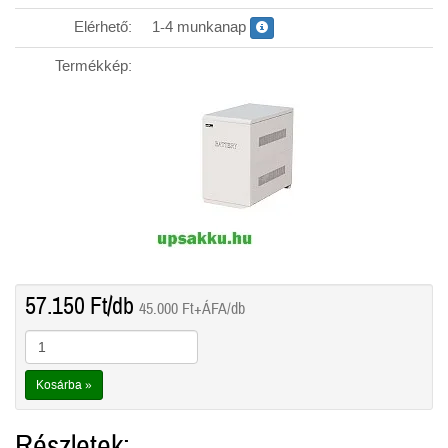
Elérhető:
1-4 munkanap
0-0-0
Termékkép:
57.150
Ft
/db
45.000
Ft
+ÁFA/db
Kosárba »
Részletek: