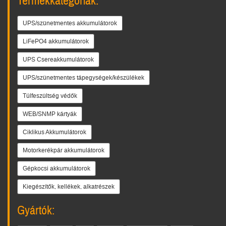
Termékkategóriák:
UPS/szünetmentes akkumulátorok
LiFePO4 akkumulátorok
UPS Csereakkumulátorok
UPS/szünetmentes tápegységek/készülékek
Túlfeszültség védők
WEB/SNMP kártyák
Ciklikus Akkumulátorok
Motorkerékpár akkumulátorok
Gépkocsi akkumulátorok
Kiegészítők, kellékek, alkatrészek
Gyártók: