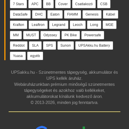
7 Stars
APC
BB
Cover
Csatlakozó
CSB
DataSafe
DHC
Eaton
FIAMM
Genesis
Kábel
Krafton
Leaftron
Legrand
Leoch
Long
MGE
MM
MUST
Odyssey
PK Bike
Powersafe
Reddot
SLA
SPS
Sunon
UPSAkku.hu Battery
Yuasa
egyéb
UPSakku.hu - Szünetmentes tápegység, akkumulátor és
UPS kellék áruház.
Webáruházunkban prémium minőségű szünetmentes
tápegységeket és azokhoz való kellékeket,
akkumulátorokat kínálunk kedvező áron.
© 2013-2026, minden jog fenntartva.