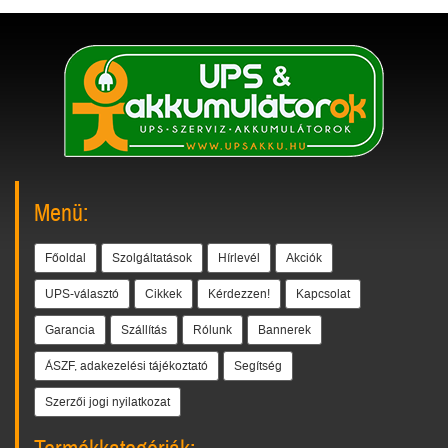
Menü:
Főoldal
Szolgáltatások
Hírlevél
Akciók
UPS-választó
Cikkek
Kérdezzen!
Kapcsolat
Garancia
Szállítás
Rólunk
Bannerek
ÁSZF, adakezelési tájékoztató
Segítség
Szerzői jogi nyilatkozat