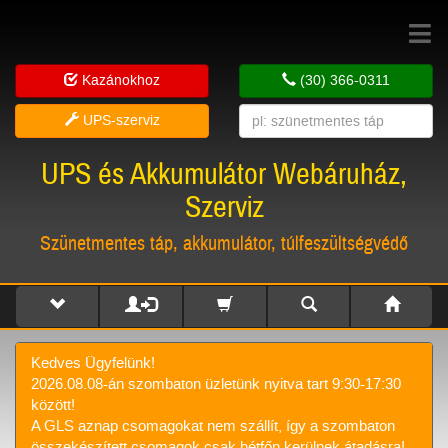
Toggle
navigat
Kazánokhoz
(30) 366-0311
UPS-szerviz
UPS és Akkumulátor Webáruház,
Szerviz
Szünetmentes táp, akkumulátor, túlfeszültségvédő
Kedves Ügyfelünk!
2026.08.08-án szombaton üzletünk nyitva tart 9:30-17:30
között!
A GLS aznap csomagokat nem szállít, így a szombaton
összekészített csomagok csak hétfőn kerülnek átadásra!