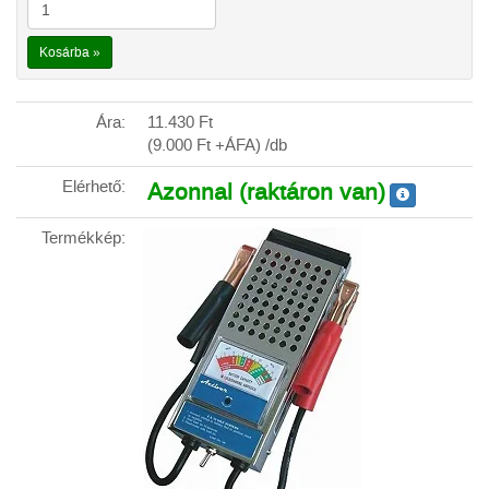
Kosárba »
Ára:
11.430
Ft
(9.000
Ft
+ÁFA) /db
Elérhető:
Azonnal (raktáron van)
Termékkép: