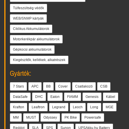
Túlfeszültség védők
WEB/SNMP kártyák
Ciklikus Akkumulátorok
Motorkerékpár akkumulátorok
Gépkocsi akkumulátorok
Kiegészítők, kellékek, alkatrészek
Gyártók:
7 Stars
APC
BB
Cover
Csatlakozó
CSB
DataSafe
DHC
Eaton
FIAMM
Genesis
Kábel
Krafton
Leaftron
Legrand
Leoch
Long
MGE
MM
MUST
Odyssey
PK Bike
Powersafe
Reddot
SLA
SPS
Sunon
UPSAkku.hu Battery