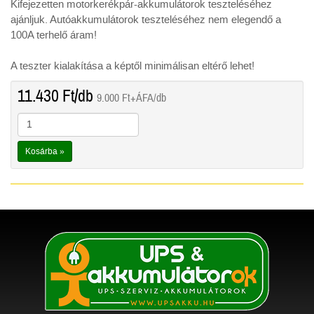
Kifejezetten motorkerékpár-akkumulátorok teszteléséhez
ajánljuk. Autóakkumulátorok teszteléséhez nem elegendő a
100A terhelő áram!
A teszter kialakítása a képtől minimálisan eltérő lehet!
11.430
Ft
/db
9.000
Ft
+ÁFA/db
Kosárba »