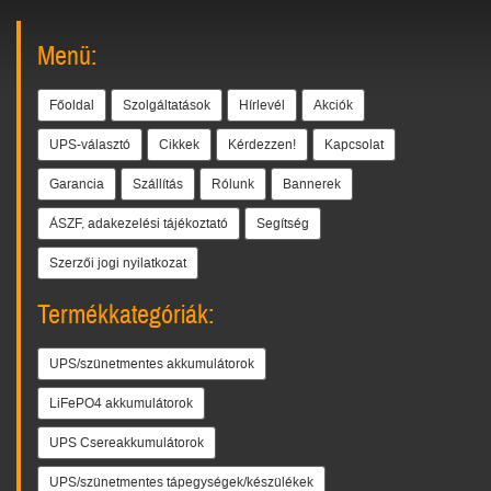
Menü:
Főoldal
Szolgáltatások
Hírlevél
Akciók
UPS-választó
Cikkek
Kérdezzen!
Kapcsolat
Garancia
Szállítás
Rólunk
Bannerek
ÁSZF, adakezelési tájékoztató
Segítség
Szerzői jogi nyilatkozat
Termékkategóriák:
UPS/szünetmentes akkumulátorok
LiFePO4 akkumulátorok
UPS Csereakkumulátorok
UPS/szünetmentes tápegységek/készülékek