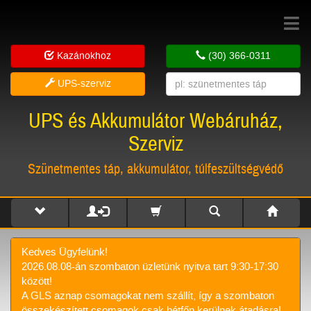
Toggle
navigat
Kazánokhoz
(30) 366-0311
UPS-szerviz
UPS és Akkumulátor Webáruház,
Szerviz
Szünetmentes táp, akkumulátor, túlfeszültségvédő
Kedves Ügyfelünk!
2026.08.08-án szombaton üzletünk nyitva tart 9:30-17:30
között!
A GLS aznap csomagokat nem szállít, így a szombaton
összekészített csomagok csak hétfőn kerülnek átadásra!