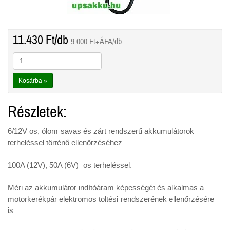
11.430
Ft
/db
9.000
Ft
+ÁFA/db
Kosárba »
Részletek:
6/12V-os, ólom-savas és zárt rendszerű akkumulátorok
terheléssel történő ellenőrzéséhez.
100A (12V), 50A (6V) -os terheléssel.
Méri az akkumulátor indítóáram képességét és alkalmas a
motorkerékpár elektromos töltési-rendszerének ellenőrzésére
is.